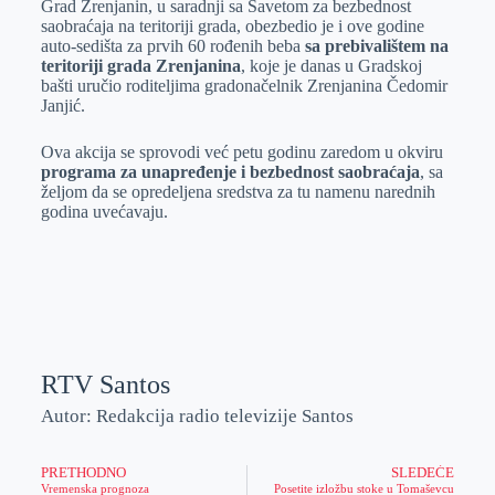
Grad Zrenjanin, u saradnji sa Savetom za bezbednost
e
I
s
a
saobraćaja na teritoriji grada, obezbedio je i ove godine
r
n
A
i
auto-sedišta za prvih 60 rođenih beba
sa prebivalištem na
teritoriji grada Zrenjanina
, koje je danas u Gradskoj
p
l
bašti uručio roditeljima gradonačelnik Zrenjanina Čedomir
p
Janjić.
Ova akcija se sprovodi već petu godinu zaredom u okviru
programa za unapređenje i bezbednost saobraćaja
, sa
željom da se opredeljena sredstva za tu namenu narednih
godina uvećavaju.
RTV Santos
Autor: Redakcija radio televizije Santos
PRETHODNO
SLEDEĆE
Vremenska prognoza
Posetite izložbu stoke u Tomaševcu