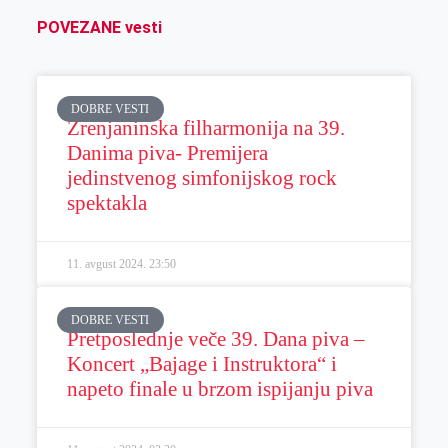
POVEZANE vesti
DOBRE VESTI
Zrenjaninska filharmonija na 39.
Danima piva- Premijera
jedinstvenog simfonijskog rock
spektakla
11. avgust 2024.
23:50
DOBRE VESTI
Pretposlednje veče 39. Dana piva –
Koncert „Bajage i Instruktora“ i
napeto finale u brzom ispijanju piva