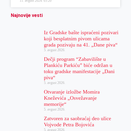
11. avgust 2024.
03:20
Najnovije vesti
Iz Gradske bašte ispraćeni pozivari
koji besplatnim pivom ulicama
grada pozivaju na 41. „Dane piva“
5. avgust 2026.
Dečji program “Zabavilište u
Plankiću Parkiću” biće održan u
toku gradske manifestacije „Dani
piva“
5. avgust 2026.
Otvaranje izložbe Momira
Kneževića „Osvežavanje
memorije“
5. avgust 2026.
Zatvoren za saobraćaj deo ulice
Vojvode Petra Bojovića
5. avgust 2026.