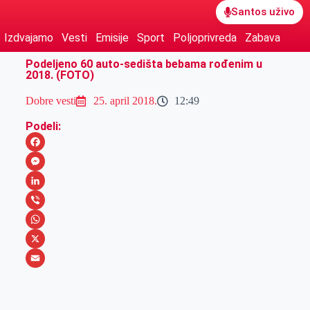
Santos uživo
Izdvajamo
Vesti
Emisije
Sport
Poljoprivreda
Zabava
Podeljeno 60 auto-sedišta bebama rođenim u
2018. (FOTO)
Dobre vesti
25. april 2018.
12:49
Podeli:
F
a
M
c
e
L
e
s
i
V
b
s
n
i
W
o
e
k
b
h
X
o
n
e
e
a
E
k
g
d
r
t
m