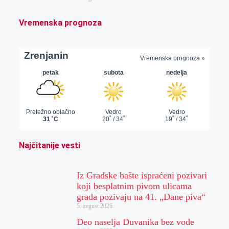
Vremenska prognoza
Najčitanije vesti
Iz Gradske bašte ispraćeni pozivari
koji besplatnim pivom ulicama
grada pozivaju na 41. „Dane piva“
5. avgust 2026.
Deo naselja Duvanika bez vode