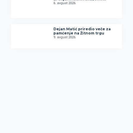
6. avgust 2026.
Dejan Matić priredio veče za
pamćenje na Žitnom trgu
9. avgust 2026.