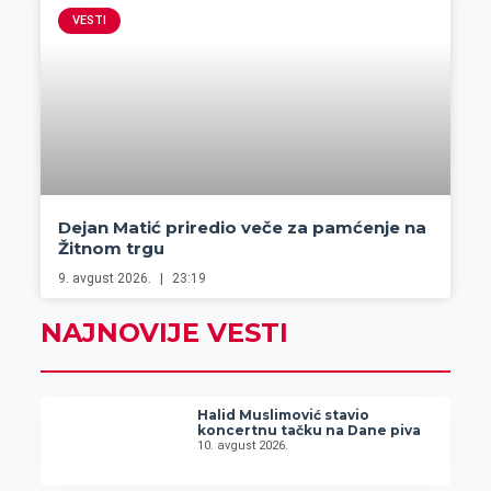
VESTI
Dejan Matić priredio veče za pamćenje na
Žitnom trgu
9. avgust 2026.
23:19
NAJNOVIJE VESTI
Halid Muslimović stavio
koncertnu tačku na Dane piva
10. avgust 2026.