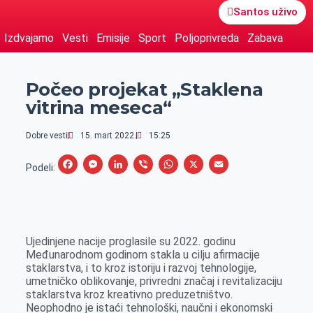
Santos uživo
Izdvajamo
Vesti
Emisije
Sport
Poljoprivreda
Zabava
Počeo projekat „Staklena
vitrina meseca“
Dobre vesti
15. mart 2022.
15:25
F
M
L
V
W
X
E
Podeli:
a
e
i
i
h
m
c
s
n
b
a
a
e
s
k
e
t
i
Ujedinjene nacije proglasile su 2022. godinu
b
e
e
r
s
l
Međunarodnom godinom stakla u cilju afirmacije
o
n
d
A
staklarstva, i to kroz istoriju i razvoj tehnologije,
umetničko oblikovanje, privredni značaj i revitalizaciju
o
g
I
p
staklarstva kroz kreativno preduzetništvo.
k
e
n
p
Neophodno je istaći tehnološki, naučni i ekonomski