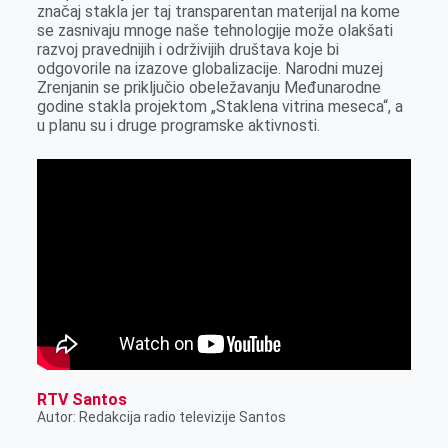
značaj stakla jer taj transparentan materijal na kome
r
se zasnivaju mnoge naše tehnologije može olakšati
razvoj pravednijih i održivijih društava koje bi
odgovorile na izazove globalizacije. Narodni muzej
Zrenjanin se priklјučio obeležavanju Međunarodne
godine stakla projektom „Staklena vitrina meseca“, a
u planu su i druge programske aktivnosti.
RTV Santos
Autor: Redakcija radio televizije Santos