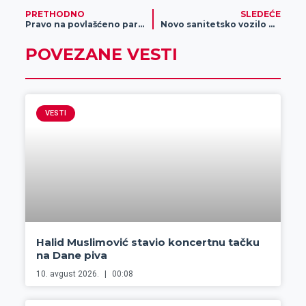
PRETHODNO
SLEDEĆE
Pravo na povlašćeno parkiranje u zoni dispanzera Doma zdravlja za roditelje ili staratelje dece do detetove navršene prve godine života
Novo sanitetsko vozilo Hitne pomoći u Zrenjaninu
POVEZANE VESTI
VESTI
Halid Muslimović stavio koncertnu tačku
na Dane piva
10. avgust 2026.
00:08