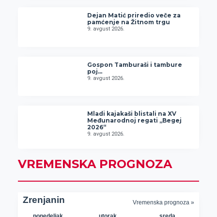
Dejan Matić priredio veče za
pamćenje na Žitnom trgu
9. avgust 2026.
Gospon Tamburaši i tambure
poj…
9. avgust 2026.
Mladi kajakaši blistali na XV
Međunarodnoj regati „Begej
2026“
9. avgust 2026.
VREMENSKA PROGNOZA