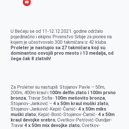
o
e
k
b
h
X
o
n
e
e
a
E
k
g
d
r
t
m
e
I
s
a
U Bečeju se od 11-12.12.2021. godine održalo
r
n
A
i
pojedinačno i ekipno Prvenstvo Srbije za pionire na
kojem je učestvovalo 300 takmičara iz 42 kluba.
p
l
Proleter je nastupio sa 27 takmičara koji su
p
dominantno osvojili prvo mesto i 13 medalja, od
čega čak 8 zlatnih!
Za Proleter su nastupili: Stojanov Pavle – 50m,
200m, 400m kraul i
100m delfin zlato i 100m prsno
bronza
; Travar Sofia-
100m mešovito bronza
;
Stojanov-Janković –
4 x 50m kraul muški zlato
,
Stojanov-Janković-Kepić-Čarnić-
4 x 50m miks
muški zlato
; Kepić-Borić-Stojanov-Čarnić-
4 x 50m
kraul devojke srebro
; Cvetkov-Petrović-Dundjer-
Travar
4 x 50m mix devojke zlato
; Cvetkov-