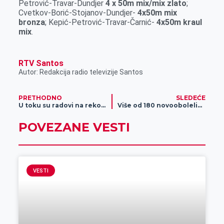
Petrović-Travar-Dundjer
4 x 50m mix/mix zlato
;
Cvetkov-Borić-Stojanov-Dundjer-
4x50m mix
bronza
; Kepić-Petrović-Travar-Čarnić-
4x50m kraul
mix
.
RTV Santos
Autor: Redakcija radio televizije Santos
PRETHODNO
SLEDEĆE
U toku su radovi na rekonstrukciji kompletne vodovodne mreže u naselju “Ruže Šulman” – Grad i Pokrajina obezbedili 60,7 miiliona dinara
Više od 180 novoobolelih u Srednjem Banatu
POVEZANE VESTI
VESTI