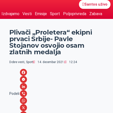
Santos uživo
Izdvajamo
Vesti
Emisije
Sport
Poljoprivreda
Zabava
Plivači „Proletera“ ekipni
prvaci Srbije- Pavle
Stojanov osvojio osam
zlatnih medalja
Dobre vesti
,
Sport
14. decembar 2021.
12:24
F
a
M
c
e
L
Podeli:
e
s
i
V
b
s
n
i
W