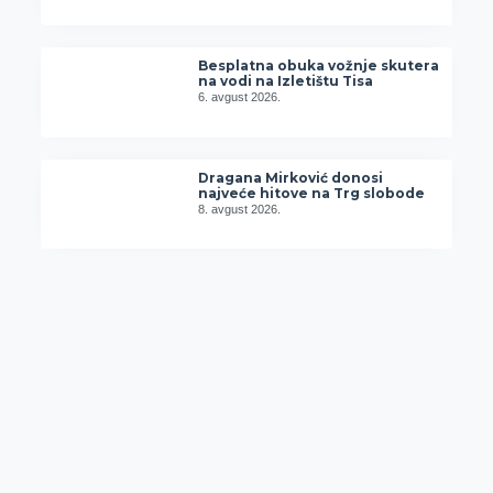
Besplatna obuka vožnje skutera
na vodi na Izletištu Tisa
6. avgust 2026.
Dragana Mirković donosi
najveće hitove na Trg slobode
8. avgust 2026.