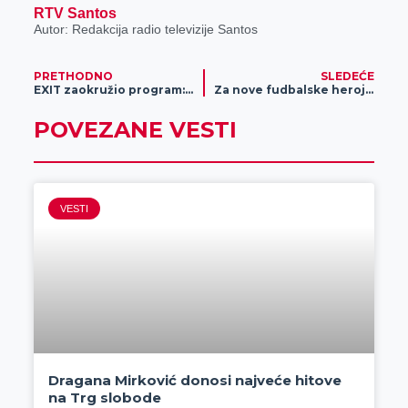
RTV Santos
Autor: Redakcija radio televizije Santos
PRETHODNO
SLEDEĆE
EXIT zaokružio program: Od hip hopa, popa i zvezda elektronske scene do furioznih gitarskih rifova – EXIT 2024 ima sve!
Za nove fudbalske heroje: Meridian fondacija nagradila učesnike finala Lige budućih šampiona
POVEZANE VESTI
VESTI
Dragana Mirković donosi najveće hitove
na Trg slobode