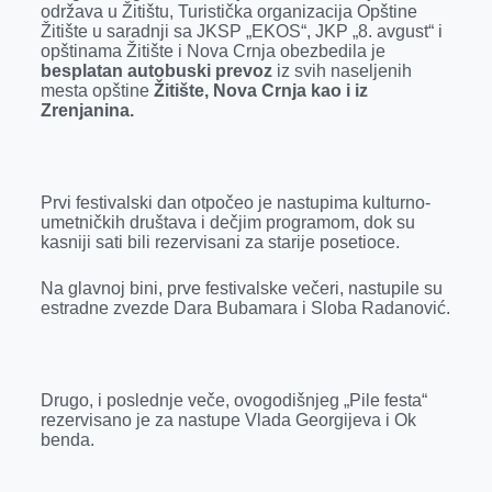
održava u Žitištu, Turistička organizacija Opštine
r
Žitište u saradnji sa JKSP „EKOS“, JKP „8. avgust“ i
opštinama Žitište i Nova Crnja obezbedila je
besplatan autobuski prevoz
iz svih naseljenih
mesta opštine
Žitište, Nova Crnja kao i iz
Zrenjanina.
Prvi festivalski dan otpočeo je nastupima kulturno-
umetničkih društava i dečjim programom, dok su
kasniji sati bili rezervisani za starije posetioce.
Na glavnoj bini, prve festivalske večeri, nastupile su
estradne zvezde Dara Bubamara i Sloba Radanović.
Drugo, i poslednje veče, ovogodišnjeg „Pile festa“
rezervisano je za nastupe Vlada Georgijeva i Ok
benda.