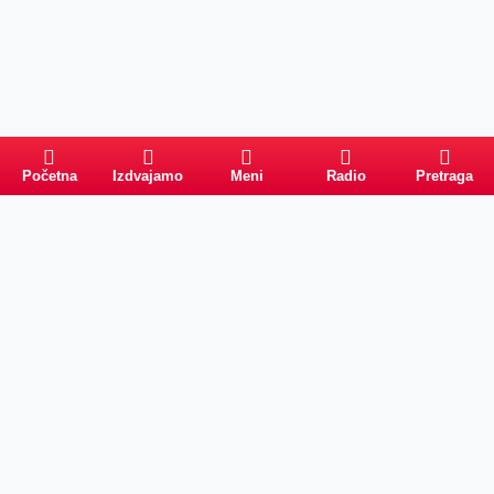
Početna
Izdvajamo
Meni
Radio
Pretraga
Pretraga
Kategorije
Ostalo
Naslovna
Izdvajamo