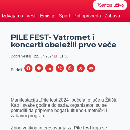
Santos uživo
Izdvajamo
Vesti
Emisije
Sport
Poljoprivreda
Zabava
PILE FEST- Vatromet i
koncerti obeležili prvo veče
Dobre vesti
22. jun 2024.
11:58
F
M
L
V
W
X
E
Podeli:
a
e
i
i
h
m
c
s
n
b
a
a
e
s
k
e
t
i
Manifestacija „Pile fest 2024“ počela je juče u Žitištu,
b
e
e
r
s
l
Kao i svake godine do sada, organizatori su se
o
n
d
A
potrudili da pripreme bogat kulturno-umetnički i
zabavni program.
o
g
I
p
k
e
n
p
Zbog velikog interesovanja za
Pile fest
koja se