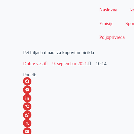
Naslovna
Iz
Emisije
Spor
Poljoprivreda
Pet hiljada dinara za kupovinu bicikla
Dobre vesti
9. septembar 2021.
10:14
Podeli:
F
a
M
c
e
L
e
s
i
V
b
s
n
i
W
o
e
k
b
h
X