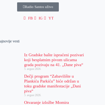
Radio Santos uživo
FB
IG
YT
ajnovije vesti
Iz Gradske bašte ispraćeni pozivari
koji besplatnim pivom ulicama
grada pozivaju na 41. „Dane piva“
5. avgust 2026.
Dečji program “Zabavilište u
Plankiću Parkiću” biće održan u
toku gradske manifestacije „Dani
piva“
5. avgust 2026.
Otvaranje izložbe Momira