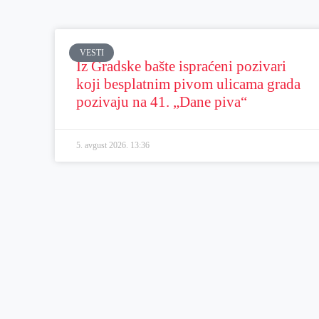
VESTI
Iz Gradske bašte ispraćeni pozivari
koji besplatnim pivom ulicama grada
pozivaju na 41. „Dane piva“
5. avgust 2026.
13:36