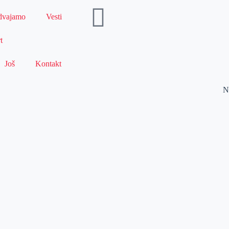
dvajamo
Vesti
t
Još
Kontakt
N