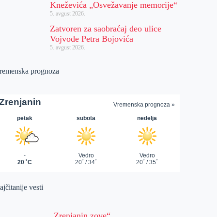
Kneževića „Osvežavanje memorije“
5. avgust 2026.
Zatvoren za saobraćaj deo ulice
Vojvode Petra Bojovića
5. avgust 2026.
remenska prognoza
jčitanije vesti
„Zrenjanin zove“