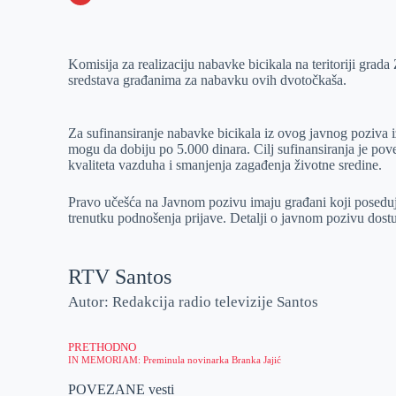
o
n
e
e
a
E
k
g
d
r
t
m
Komisija za realizaciju nabavke bicikala na teritoriji grada
e
I
s
a
sredstava građanima za nabavku ovih dvotočkaša.
r
n
A
i
p
l
Za sufinansiranje nabavke bicikala iz ovog javnog poziva i
p
mogu da dobiju po 5.000 dinara. Cilj sufinansiranja je pove
kvaliteta vazduha i smanjenja zagađenja životne sredine.
Pravo učešća na Javnom pozivu imaju građani koji poseduju 
trenutku podnošenja prijave. Detalji o javnom pozivu dostu
RTV Santos
Autor: Redakcija radio televizije Santos
PRETHODNO
IN MEMORIAM: Preminula novinarka Branka Jajić
POVEZANE vesti