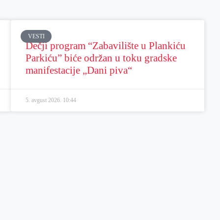
VESTI
Dečji program “Zabavilište u Plankiću
Parkiću” biće održan u toku gradske
manifestacije „Dani piva“
5. avgust 2026.
10:44