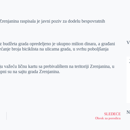
 Zrenjanina raspisala je javni poziv za dodelu bespovratnih
V
z budžeta grada opredeljeno je ukupno milion dinara, a građani
ćanje broja biciklista na ulicama grada, u svrhu poboljšanja
važeću ličnu kartu sa prebivalištem na teritoriji Zrenjanina, u
pni su na sajtu grada Zrenjanina.
Na
SLEDEĆE
Obrok za porodicu