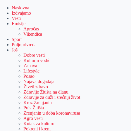
Skip
to
Naslovna
content
Izdvajamo
Vesti
Emisije
Agročas
Vikendica
Sport
Poljoprivreda
Još
Dobre vesti
Kulturni vodič
Zabava
Lifestyle
Posao
Najava događaja
Živeti zdravo
Zdravlje Žitišta na dlanu
Zdravlje za duži i srećniji život
Kroz Zrenjanin
Puls Žitišta
Zrenjanin u doba koronavirusa
Agro vesti
Kutak za kulturu
Pokreni i kreni