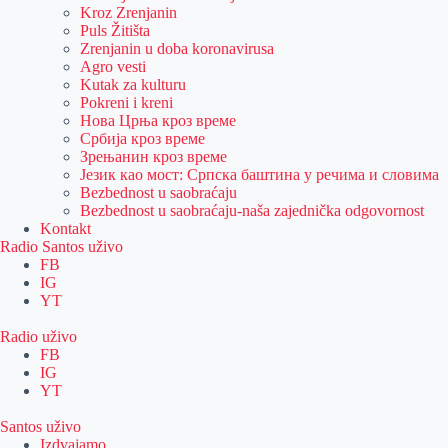
Kroz Zrenjanin
Puls Žitišta
Zrenjanin u doba koronavirusa
Agro vesti
Kutak za kulturu
Pokreni i kreni
Нова Црња кроз време
Србија кроз време
Зрењанин кроз време
Језик као мост: Српска баштина у речима и словима
Bezbednost u saobraćaju
Bezbednost u saobraćaju-naša zajednička odgovornost
Kontakt
Radio Santos uživo
FB
IG
YT
Radio uživo
FB
IG
YT
Santos uživo
Izdvajamo