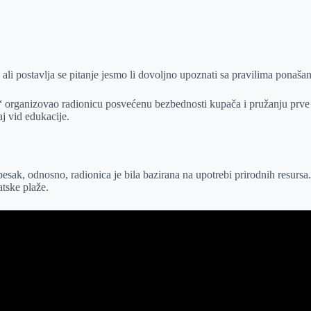
ali postavlja se pitanje jesmo li dovoljno upoznati sa pravilima ponašan
“ organizovao radionicu posvećenu bezbednosti kupača i pružanju prve 
aj vid edukacije.
esak, odnosno, radionica je bila bazirana na upotrebi prirodnih resursa
atske plaže.