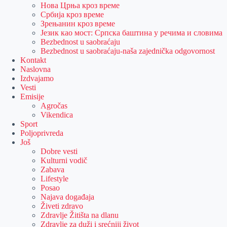
Нова Црња кроз време
Србија кроз време
Зрењанин кроз време
Језик као мост: Српска баштина у речима и словима
Bezbednost u saobraćaju
Bezbednost u saobraćaju-naša zajednička odgovornost
Kontakt
Naslovna
Izdvajamo
Vesti
Emisije
Agročas
Vikendica
Sport
Poljoprivreda
Još
Dobre vesti
Kulturni vodič
Zabava
Lifestyle
Posao
Najava događaja
Živeti zdravo
Zdravlje Žitišta na dlanu
Zdravlje za duži i srećniji život