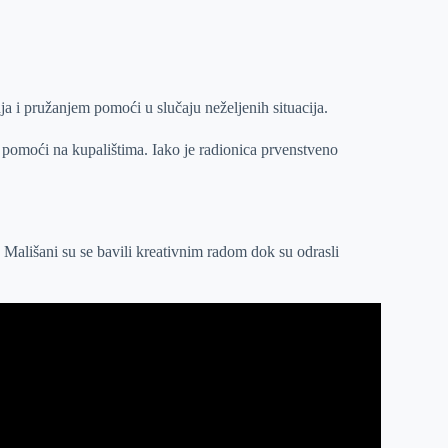
ja i pružanjem pomoći u slučaju neželjenih situacija.
pomoći na kupalištima. Iako je radionica prvenstveno
. Mališani su se bavili kreativnim radom dok su odrasli