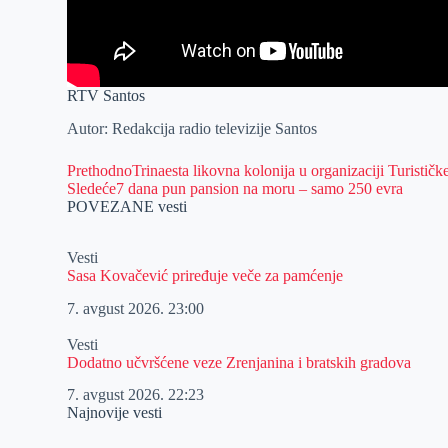
RTV Santos
Autor: Redakcija radio televizije Santos
Prethodno
Trinaesta likovna kolonija u organizaciji Turističke
Sledeće
7 dana pun pansion na moru – samo 250 evra
POVEZANE vesti
Vesti
Sasa Kovačević priređuje veče za pamćenje
7. avgust 2026.
23:00
Vesti
Dodatno učvršćene veze Zrenjanina i bratskih gradova
7. avgust 2026.
22:23
Najnovije vesti