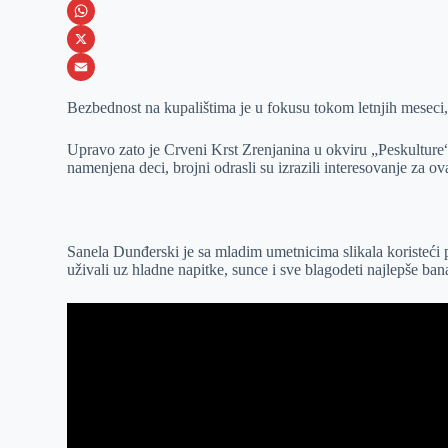
e
s
i
V
b
s
n
i
W
o
e
k
b
h
X
o
n
e
e
a
E
Bezbednost na kupalištima je u fokusu tokom letnjih meseci, 
k
g
d
r
t
m
Upravo zato je Crveni Krst Zrenjanina u okviru „Peskulture
e
I
s
a
namenjena deci, brojni odrasli su izrazili interesovanje za ov
r
n
A
i
p
l
p
Sanela Dunđerski je sa mladim umetnicima slikala koristeći p
uživali uz hladne napitke, sunce i sve blagodeti najlepše ban