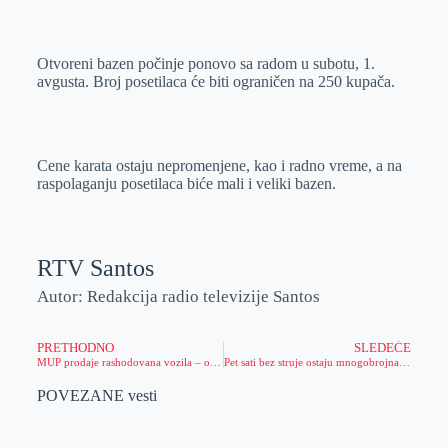
o
n
e
e
a
E
k
g
d
r
t
m
Otvoreni bazen počinje ponovo sa radom u subotu, 1.
e
I
s
a
avgusta. Broj posetilaca će biti ograničen na 250 kupača.
r
n
A
i
p
l
p
Cene karata ostaju nepromenjene, kao i radno vreme, a na
raspolaganju posetilaca biće mali i veliki bazen.
RTV Santos
Autor: Redakcija radio televizije Santos
PRETHODNO
SLEDEĆE
MUP prodaje rashodovana vozila – od „audija“ do „pincgauera“
Pet sati bez struje ostaju mnogobrojna domaćinstva
POVEZANE vesti