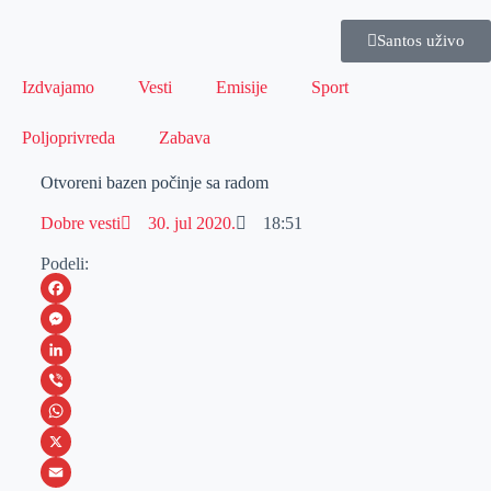
Santos uživo
Izdvajamo
Vesti
Emisije
Sport
Poljoprivreda
Zabava
Otvoreni bazen počinje sa radom
Dobre vesti
30. jul 2020.
18:51
Podeli:
F
a
M
c
e
L
e
s
i
V
b
s
n
i
W
o
e
k
b
h
X