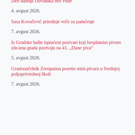
Deo naselja Duvanika bez vode
4. avgust 2026.
Sasa Kovačević priređuje veče za pamćenje
7. avgust 2026.
Iz Gradske bašte ispraćeni pozivari koji besplatnim pivom
ulicama grada pozivaju na 41. „Dane piva“
5. avgust 2026.
Gradonačelnik Zrenjanina posetio mini-pivaru u Srednjoj
poljoprivrednoj školi
7. avgust 2026.