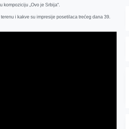
 su kompoziciju „Ovo je Srbija“.
 terenu i kakve su impresije posetilaca trećeg dana 39.