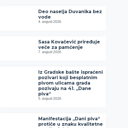
Deo naselja Duvanika bez
vode
4. avgust 2026.
Sasa Kovačević priređuje
veče za pamćenje
7. avgust 2026.
Iz Gradske bašte ispraćeni
pozivari koji besplatnim
pivom ulicama grada
pozivaju na 41. „Dane
piva“
5. avgust 2026.
Manifestacija „Dani piva“
protiče u znaku kvalitetne