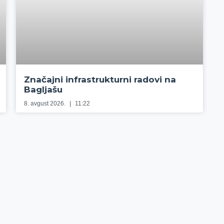
Značajni infrastrukturni radovi na
Bagljašu
8. avgust 2026.
11:22