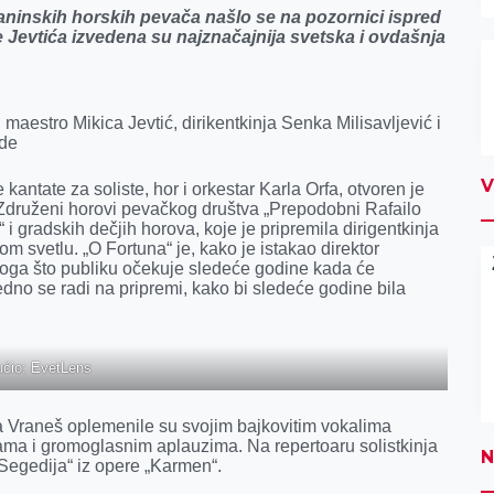
njaninskih horskih pevača našlo se na pozornici ispred
Jevtića izvedena su najznačajnija svetska i ovdašnja
aestro Mikica Jevtić, dirikentkinja Senka Milisavljević i
ode
V
tate za soliste, hor i orkestar Karla Orfa, otvoren je
 Združeni horovi pevačkog društva „Prepodobni Rafailo
 i gradskih dečjih horova, koje je pripremila dirigentkinja
m svetlu. „O Fortuna“ je, kako je istakao direktor
oga što publiku očekuje sledeće godine kada će
edno se radi na pripremi, kako bi sledeće godine bila
ćio: EvetLens
a Vraneš oplemenile su svojim bajkovitim vokalima
jama i gromoglasnim aplauzima. Na repertoaru solistkinja
N
„Segedija“ iz opere „Karmen“.