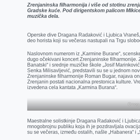
Zrenjaninska filharmonija i više od stotinu zre
o
n
d
A
Gradske kuće. Pod dirigentskom palicom MIkice 
muzička dela.
o
g
I
p
k
e
n
p
r
Operske dive Dragana Radaković i Ljubica Vraneš, m
deo horista koji su večeras nastupali na Trgu slob
Naslovnom numerom iz „Karmine Burane“, scenske kan
dugo očekivani koncert Zrenjaninske filharmonije.
Banatski“ i srednje muzičke škole „Josif Marinković“
Senka Milisavljević, predstavili su se u jednom novo
Zrenjaninske filharmonije Roman Bugar, najava on
Zrenjanin postati nacionalna prestonica kulture. Vr
izvedena cela kantata „Karmina Burana“.
Omogu
Maestralne solistkinje Dragana Radaković i Ljubic
mnogobrojnu publiku koja ih je pozdravljala ovaci
su se večeras, između ostalih, našle „Habanera“ i 