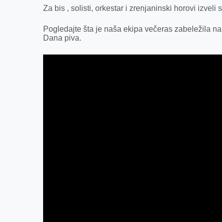
Za bis , solisti, orkestar i zrenjaninski horovi izveli
Pogledajte šta je naša ekipa večeras zabeležila na
Dana piva.