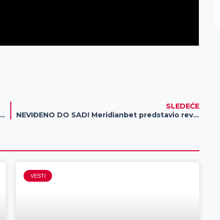
SLEDEĆE
koster, košarka i humanitarna akcija- Treći dan Dana piva na na Žitnom trgu
NEVIĐENO DO SAD! Meridianbet predstavio revolucionarnu BET BOOST opciju na novom sajtu
VESTI