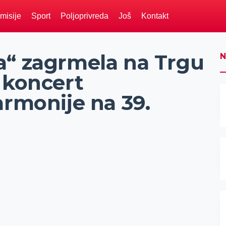
misije
Sport
Poljoprivreda
Još
Kontakt
a“ zagrmela na Trgu
N
 koncert
armonije na 39.