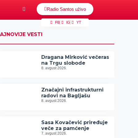
Radio Santos uživo
FB
IG
YT
AJNOVIJE VESTI
Dragana Mirković večeras
na Trgu slobode
8. avgust 2026.
Značajni infrastrukturni
radovi na Bagljašu
8. avgust 2026.
Sasa Kovačević priređuje
veče za pamćenje
7. avgust 2026.