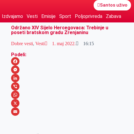
Santos uživo
Izdvajamo
Vesti
Emisije
Sport
Poljoprivreda
Zabava
Održano XIV Sijelo Hercegovaca: Trebinje u
poseti bratskom gradu Zrenjaninu
Dobre vesti
,
Vesti
1. maj 2022.
16:15
Podeli:
F
a
M
c
e
L
e
s
i
V
b
s
n
i
W
o
e
k
b
h
X
o
n
e
e
a
E
k
g
d
r
t
m