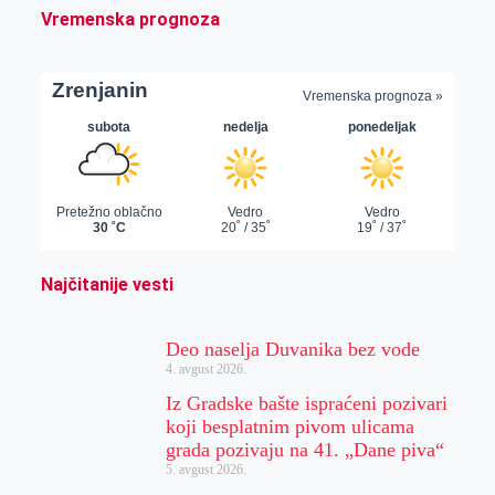
Vremenska prognoza
Najčitanije vesti
Deo naselja Duvanika bez vode
4. avgust 2026.
Iz Gradske bašte ispraćeni pozivari
koji besplatnim pivom ulicama
grada pozivaju na 41. „Dane piva“
5. avgust 2026.