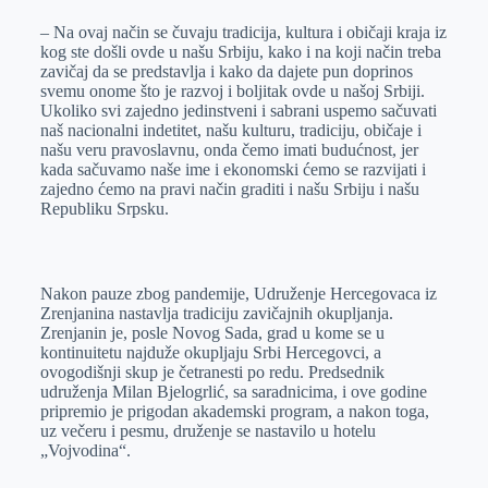
– Na ovaj način se čuvaju tradicija, kultura i običaji kraja iz
kog ste došli ovde u našu Srbiju, kako i na koji način treba
zavičaj da se predstavlja i kako da dajete pun doprinos
svemu onome što je razvoj i boljitak ovde u našoj Srbiji.
Ukoliko svi zajedno jedinstveni i sabrani uspemo sačuvati
naš nacionalni indetitet, našu kulturu, tradiciju, običaje i
našu veru pravoslavnu, onda čemo imati budućnost, jer
kada sačuvamo naše ime i ekonomski ćemo se razvijati i
zajedno ćemo na pravi način graditi i našu Srbiju i našu
Republiku Srpsku.
Nakon pauze zbog pandemije, Udruženje Hercegovaca iz
Zrenjanina nastavlja tradiciju zavičajnih okupljanja.
Zrenjanin je, posle Novog Sada, grad u kome se u
kontinuitetu najduže okupljaju Srbi Hercegovci, a
ovogodišnji skup je četranesti po redu. Predsednik
udruženja Milan Bjelogrlić, sa saradnicima, i ove godine
pripremio je prigodan akademski program, a nakon toga,
uz večeru i pesmu, druženje se nastavilo u hotelu
„Vojvodina“.