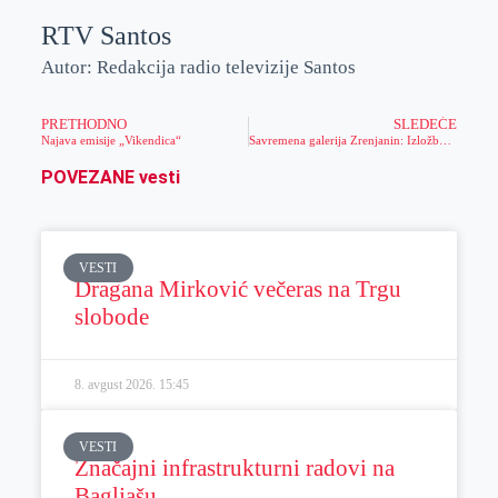
RTV Santos
Autor: Redakcija radio televizije Santos
PRETHODNO
SLEDEĆE
Najava emisije „Vikendica“
Savremena galerija Zrenjanin: Izložba “Umetnost za sve – sinteza u Zrenjaninu i oкolini”
POVEZANE vesti
VESTI
Dragana Mirković večeras na Trgu
slobode
8. avgust 2026.
15:45
VESTI
Značajni infrastrukturni radovi na
Bagljašu