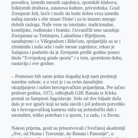
porodica, između mesnih zajednica, sportskih klubova,
folklornih društava, ustanova kulture, privrednika. Grad
Zrenjanin želi, hoće i može da bude dobra veza između
našeg naroda s obe strane Drine i za to imamo mnogo
dobrih razloga. Naše veze su istorijske, tradicionalne,
komšijske, rodbinske i bratske. Ozvaničili smo saradnju
Zrenjanina sa Trebinjem, Laktašima i Bijeljinom,
sarađujemo i s Višegradom i Bilećom, sprijateljila su se i
zbratimila i naša sela i naše mesne zajednice, rekao je
Salapura i podsetio da je Zrenjanin prošle godine poneo
titulu “Evropskog grada sporta” i u tom, sportskom duhu,
nastavlja i ove godine.
– Pomenuo bih samo jedan događaj koji nam predstoji
naredne subote, a u vezi je i sa ovim današnjim
okupljanjem i našim hercegovačkim prijateljima. Pre tačno
pedeset godina, 1972, odbojkaši GIK Banata iz Kleka
postali su šampioni Jugoslavije. Selo od dve hiljade duša
dalo je sve igrače koji su tada slavili i još jednom potvrdilo
da s hercegovačkog kamena stižu taj pobednički duh i
mentalitet, toliko potreban i u sportu, i u radu, i u životu.
Nakon prijema, gosti su prisustvovali i Svečanoj akademiji
„Sve, od Huma i Travunije, do Banata i Panonije“, u