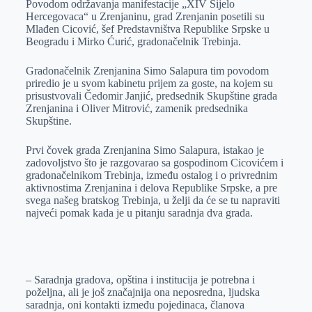
Povodom održavanja manifestacije „XIV Sijelo
e
I
s
a
Hercegovaca“ u Zrenjaninu, grad Zrenjanin posetili su
r
n
A
i
Mlađen Cicović, šef Predstavništva Republike Srpske u
Beogradu i Mirko Ćurić, gradonačelnik Trebinja.
p
l
p
Gradonačelnik Zrenjanina Simo Salapura tim povodom
priredio je u svom kabinetu prijem za goste, na kojem su
prisustvovali Čedomir Janjić, predsednik Skupštine grada
Zrenjanina i Oliver Mitrović, zamenik predsednika
Skupštine.
Prvi čovek grada Zrenjanina Simo Salapura, istakao je
zadovoljstvo što je razgovarao sa gospodinom Cicovićem i
gradonačelnikom Trebinja, između ostalog i o privrednim
aktivnostima Zrenjanina i delova Republike Srpske, a pre
svega našeg bratskog Trebinja, u želji da će se tu napraviti
najveći pomak kada je u pitanju saradnja dva grada.
– Saradnja gradova, opština i institucija je potrebna i
poželjna, ali je još značajnija ona neposredna, ljudska
saradnja, oni kontakti između pojedinaca, članova