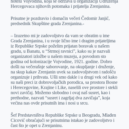
hotelu Vojvodina, koja se održava u organizaciji Udruženja
Hercegovaca njihovih potomaka i prijatelja Zrenjanina.
Prisutne je pozdravio i domaćin večeri Čedomir Janjić,
predsednik Skupštine grada Zrenjanina.-
– Izuzetno mi je zadovoljstvo da vam se obratim u ime
Grada Zrenjanina, i u svoje lično ime i dragim prijateljima
iz Republike Srpske poželim prijatan boravak u našem
gradu, u Banatu, u “Strmoj ravnici”, kako su je nazvali
organizatori izložbe u našem muzeju, a povodom sto
godina od kolonizacije Vojvodine, 1921. godine. Dobro
došli na večerašnje saborovanje, na okupljanje i druženje,
na skup kakav Zrenjanin uvek sa zadovoljstvom i radošću
organizuje i prihvata. Ušli smo dakle i u drugi vek od kako
su naši preci iz dobrovoljačkih porodica, sa prostora Bosne
i Herecegovine, Krajine i Like, naselili ove prostore i stekli
novi zavičaj. Možemo slobodno i ovaj naš susret, kao i
prethodne, nazvati “susret i zagrljaj dva zavičaja”, koja
većina nas ovde prisutnih ima i nosi u srcu.
Šef Predstavništva Republike Srpske u Beogradu, Mlađen
Cicović obraćajući se prisutnima istakao je zadovoljstvo i
čast što je opet u Zrenjaninu.