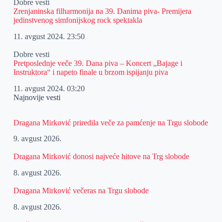
Dobre vesti
Zrenjaninska filharmonija na 39. Danima piva- Premijera
jedinstvenog simfonijskog rock spektakla
11. avgust 2024.
23:50
Dobre vesti
Pretposlednje veče 39. Dana piva – Koncert „Bajage i
Instruktora“ i napeto finale u brzom ispijanju piva
11. avgust 2024.
03:20
Najnovije vesti
Dragana Mirković priredila veče za pamćenje na Trgu slobode
9. avgust 2026.
Dragana Mirković donosi najveće hitove na Trg slobode
8. avgust 2026.
Dragana Mirković večeras na Trgu slobode
8. avgust 2026.