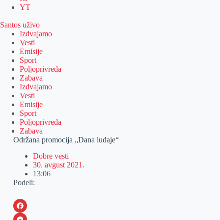
YT
Santos uživo
Izdvajamo
Vesti
Emisije
Sport
Poljoprivreda
Zabava
Izdvajamo
Vesti
Emisije
Sport
Poljoprivreda
Zabava
Održana promocija „Dana ludaje“
Dobre vesti
30. avgust 2021.
13:06
Podeli:
F