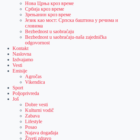
Нова Црња кроз време
Србија кроз време
Зрењанин кроз време
Језик као мост: Српска баштина у речима и
словима
Bezbednost u saobraćaju
Bezbednost u saobraćaju-naša zajednička
odgovornost
Kontakt
Naslovna
Izdvajamo
Vesti
Emisije
Agročas
Vikendica
Sport
Poljoprivreda
Još
Dobre vesti
Kulturni vodič
Zabava
Lifestyle
Posao
Najava događaja
Živeti zdravo