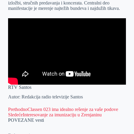
izložbi, stručnih predavanja i koncerata. Centralni deo
manifestacije je merenje najtežih bundeva i najdužih tikava.
RTV Santos
Autor: Redakcija radio televizije Santos
Prethodno
Classen 023 ima idealno rešenje za vaše podove
Sledeće
Interesovanje za imunizaciju u Zrenjaninu
POVEZANE vesti