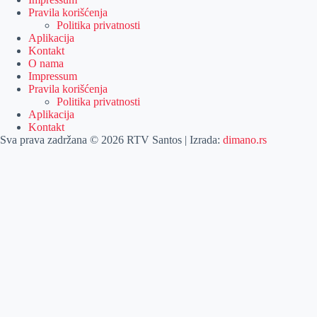
Pravila korišćenja
Politika privatnosti
Aplikacija
Kontakt
O nama
Impressum
Pravila korišćenja
Politika privatnosti
Aplikacija
Kontakt
Sva prava zadržana © 2026 RTV Santos | Izrada:
dimano.rs
Pretraga
Pretraga
Kategorije
Naslovna
Izdvajamo
Vesti
Emisije
Agročas
Vikendica