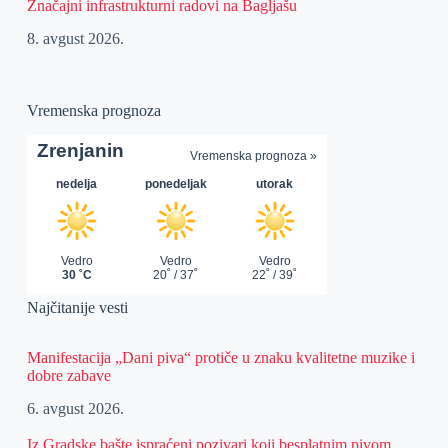
Značajni infrastrukturni radovi na Bagljašu
8. avgust 2026.
Vremenska prognoza
Najčitanije vesti
Manifestacija „Dani piva“ protiče u znaku kvalitetne muzike i
dobre zabave
6. avgust 2026.
Iz Gradske bašte ispraćeni pozivari koji besplatnim pivom