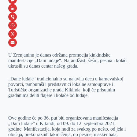
a
M
c
e
L
e
s
i
V
b
s
n
i
W
o
e
k
b
h
X
o
n
e
e
a
E
U Zrenjaninu je danas održana promocija kinkindske
k
g
d
r
t
m
manifestacije „Dani ludaje“. Narandžasti šeširi, pesma i kolači
ukrasili su danas centar našeg grada.
e
I
s
a
r
n
A
i
„Dane ludaje“ tradicionalno su najavila deca u karnevalskoj
povorci, tamburaši i predstavnici lokalne samouprave i
p
l
Turističke organizacije grada Kikinda, koji će prisutnim
p
građanima deliti flajere i kolače od ludaje.
Ove godine će po 36. put biti organizovana manifestacija
„Dani ludaje“ u Kikindi, od 09. do 12. septembra 2021.
godine. Manifestacija, koja nudi za svakog po nešto, od jela i
običaja, preko raznih takmičenja, do pesme, maskenbala,