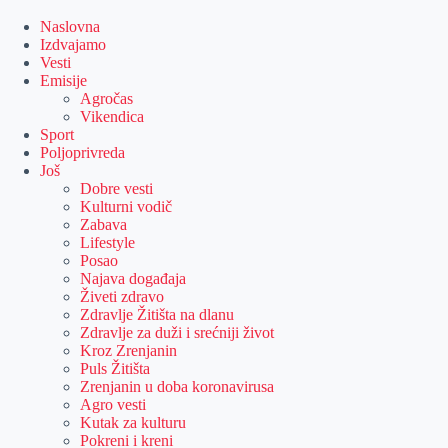
Skip
to
Naslovna
content
Izdvajamo
Vesti
Emisije
Agročas
Vikendica
Sport
Poljoprivreda
Još
Dobre vesti
Kulturni vodič
Zabava
Lifestyle
Posao
Najava događaja
Živeti zdravo
Zdravlje Žitišta na dlanu
Zdravlje za duži i srećniji život
Kroz Zrenjanin
Puls Žitišta
Zrenjanin u doba koronavirusa
Agro vesti
Kutak za kulturu
Pokreni i kreni