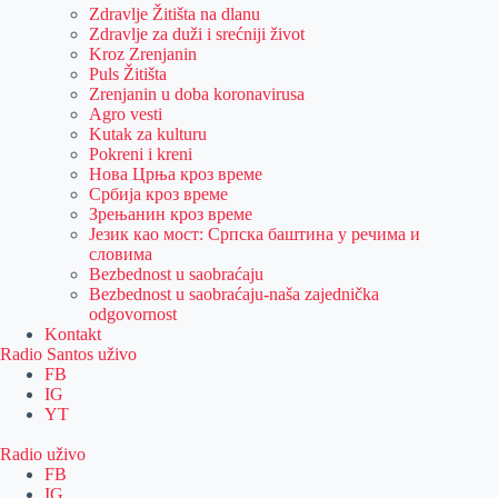
Zdravlje Žitišta na dlanu
Zdravlje za duži i srećniji život
Kroz Zrenjanin
Puls Žitišta
Zrenjanin u doba koronavirusa
Agro vesti
Kutak za kulturu
Pokreni i kreni
Нова Црња кроз време
Србија кроз време
Зрењанин кроз време
Језик као мост: Српска баштина у речима и
словима
Bezbednost u saobraćaju
Bezbednost u saobraćaju-naša zajednička
odgovornost
Kontakt
Radio Santos uživo
FB
IG
YT
Radio uživo
FB
IG