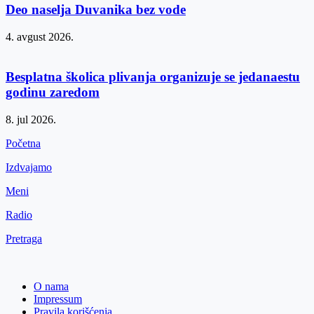
Deo naselja Duvanika bez vode
4. avgust 2026.
Besplatna školica plivanja organizuje se jedanaestu
godinu zaredom
8. jul 2026.
Početna
Izdvajamo
Meni
Radio
Pretraga
O nama
Impressum
Pravila korišćenja