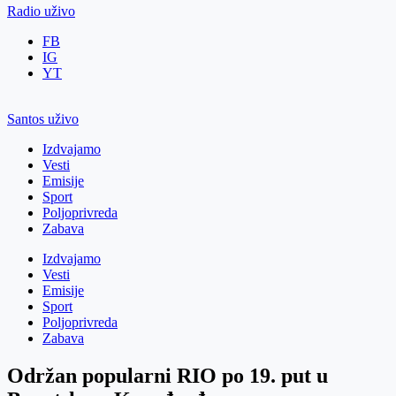
Radio uživo
FB
IG
YT
Santos uživo
Izdvajamo
Vesti
Emisije
Sport
Poljoprivreda
Zabava
Izdvajamo
Vesti
Emisije
Sport
Poljoprivreda
Zabava
Održan popularni RIO po 19. put u