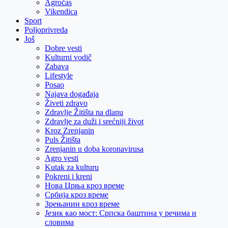
Agročas
Vikendica
Sport
Poljoprivreda
Još
Dobre vesti
Kulturni vodič
Zabava
Lifestyle
Posao
Najava događaja
Živeti zdravo
Zdravlje Žitišta na dlanu
Zdravlje za duži i srećniji život
Kroz Zrenjanin
Puls Žitišta
Zrenjanin u doba koronavirusa
Agro vesti
Kutak za kulturu
Pokreni i kreni
Нова Црња кроз време
Србија кроз време
Зрењанин кроз време
Језик као мост: Српска баштина у речима и
словима