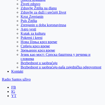
Živeti zdravo
Zdravlje Žitišta na dlanu
Zdravlje za duži i srećniji život
Kroz Zrenjanin
Puls Žitišta
Zrenjanin u doba koronavirusa
Agro vesti
Kutak za kulturu
Pokreni i kreni
Нова Црња кроз време
Србија кроз време
Зрењанин кроз време
Језик као мост: Српска баштина у речима и
словима
Bezbednost u saobraćaju
Bezbednost u saobraćaju-naša zajednička odgovornost
Kontakt
Radio Santos uživo
FB
IG
YT