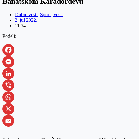
Banatskom Karađorđevu
Dobre vesti
,
Sport
,
Vesti
2. jul 2022.
11:54
Podeli:
Facebook
Messenger
LinkedIn
Viber
WhatsApp
X
Email