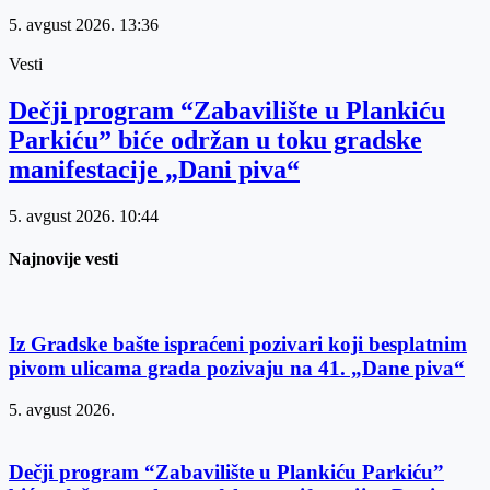
5. avgust 2026.
13:36
Vesti
Dečji program “Zabavilište u Plankiću
Parkiću” biće održan u toku gradske
manifestacije „Dani piva“
5. avgust 2026.
10:44
Najnovije vesti
Iz Gradske bašte ispraćeni pozivari koji besplatnim
pivom ulicama grada pozivaju na 41. „Dane piva“
5. avgust 2026.
Dečji program “Zabavilište u Plankiću Parkiću”