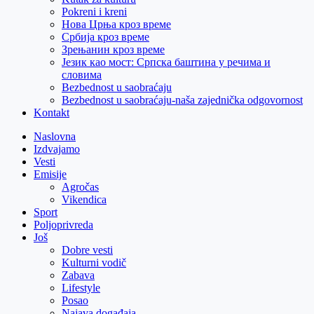
Pokreni i kreni
Нова Црња кроз време
Србија кроз време
Зрењанин кроз време
Језик као мост: Српска баштина у речима и
словима
Bezbednost u saobraćaju
Bezbednost u saobraćaju-naša zajednička odgovornost
Kontakt
Naslovna
Izdvajamo
Vesti
Emisije
Agročas
Vikendica
Sport
Poljoprivreda
Još
Dobre vesti
Kulturni vodič
Zabava
Lifestyle
Posao
Najava događaja