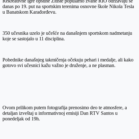
Rekreativne igre opštine Žitište popularno zvane RIO održavaju se
danas po 19. put na sportskim terenima osnovne škole Nikola Tesla
u Banatskom Karađorđevu.
350 učesnika uzelo je učešće na današnjem sportskom nadmetanju
koje se sastojalo u 11 disciplina.
Pobednike današnjeg takmičenja očekuju pehari i medalje, ali kako
gotovo svi učesnici kažu važno je druženje, a ne plasman.
Ovom prilikom putem fotografija prenosimo deo te atmosfere, a
detaljan izveštaj u informativnoj emisiji Dan RTV Santos u
ponedeljak od 19h.