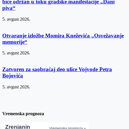
biće održan u toku gradske manifestacije „Dani
piva“
5. avgust 2026.
Otvaranje izložbe Momira Kneževića „Osvežavanje
memorije“
5. avgust 2026.
Zatvoren za saobraćaj deo ulice Vojvode Petra
Bojovića
5. avgust 2026.
Vremenska prognoza