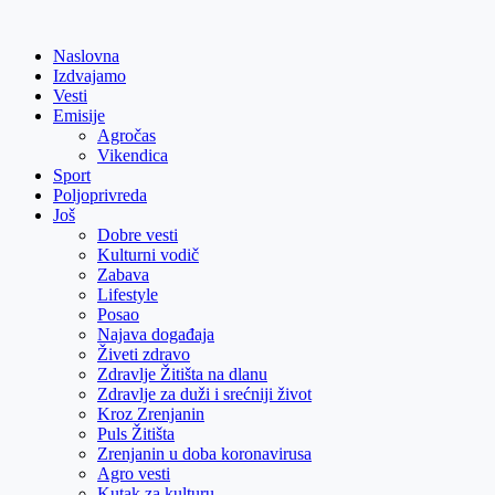
Skip
to
Naslovna
content
Izdvajamo
Vesti
Emisije
Agročas
Vikendica
Sport
Poljoprivreda
Još
Dobre vesti
Kulturni vodič
Zabava
Lifestyle
Posao
Najava događaja
Živeti zdravo
Zdravlje Žitišta na dlanu
Zdravlje za duži i srećniji život
Kroz Zrenjanin
Puls Žitišta
Zrenjanin u doba koronavirusa
Agro vesti
Kutak za kulturu