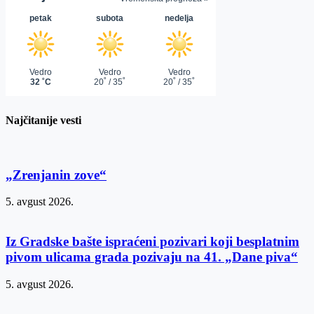
Najčitanije vesti
„Zrenjanin zove“
5. avgust 2026.
Iz Gradske bašte ispraćeni pozivari koji besplatnim
pivom ulicama grada pozivaju na 41. „Dane piva“
5. avgust 2026.