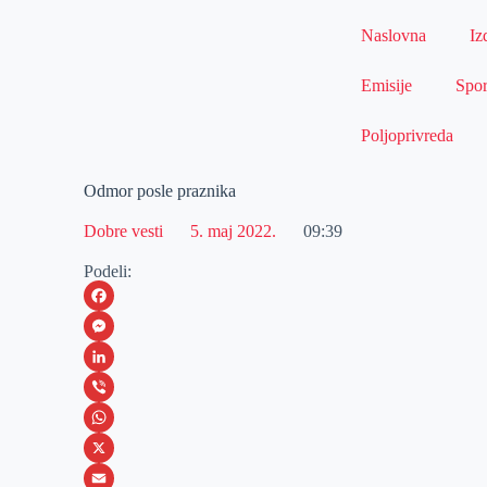
Naslovna
Iz
Emisije
Spor
Poljoprivreda
Odmor posle praznika
Dobre vesti
5. maj 2022.
09:39
Podeli:
F
a
M
c
e
L
e
s
i
V
b
s
n
i
W
o
e
k
b
h
X