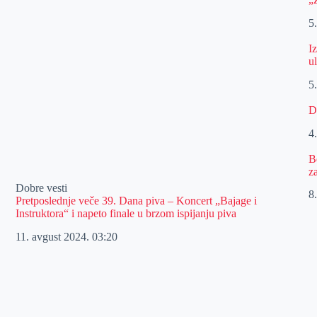
5
I
u
5
D
4
B
z
Dobre vesti
8.
Pretposlednje veče 39. Dana piva – Koncert „Bajage i
Instruktora“ i napeto finale u brzom ispijanju piva
11. avgust 2024.
03:20