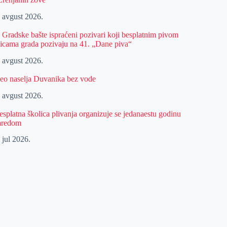
. avgust 2026.
z Gradske bašte ispraćeni pozivari koji besplatnim pivom
licama grada pozivaju na 41. „Dane piva“
. avgust 2026.
eo naselja Duvanika bez vode
. avgust 2026.
esplatna školica plivanja organizuje se jedanaestu godinu
aredom
 jul 2026.