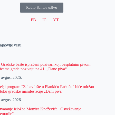
Radio Santos uživo
FB
IG
YT
ajnovije vesti
z Gradske bašte ispraćeni pozivari koji besplatnim pivom
licama grada pozivaju na 41. „Dane piva“
. avgust 2026.
ečji program “Zabavilište u Plankiću Parkiću” biće održan
 toku gradske manifestacije „Dani piva“
. avgust 2026.
tvaranje izložbe Momira Kneževića „Osvežavanje
emorije“