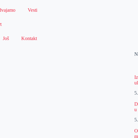
dvajamo
Vesti
t
Još
Kontakt
N
I
u
5
D
u
5
O
m