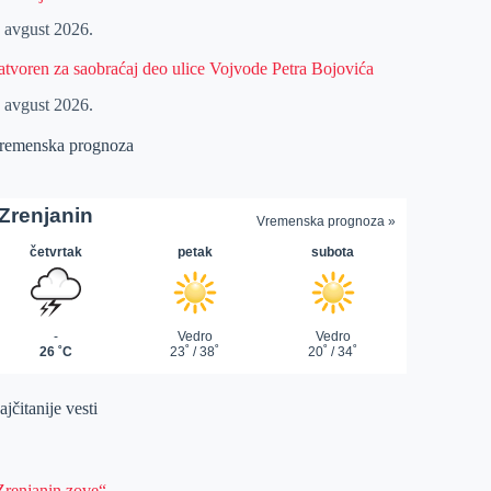
. avgust 2026.
atvoren za saobraćaj deo ulice Vojvode Petra Bojovića
. avgust 2026.
remenska prognoza
jčitanije vesti
Zrenjanin zove“