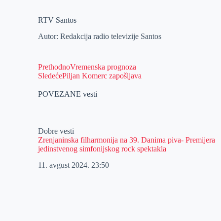
RTV Santos
Autor: Redakcija radio televizije Santos
Prethodno
Vremenska prognoza
Sledeće
Piljan Komerc zapošljava
POVEZANE vesti
Dobre vesti
Zrenjaninska filharmonija na 39. Danima piva- Premijera
jedinstvenog simfonijskog rock spektakla
11. avgust 2024.
23:50