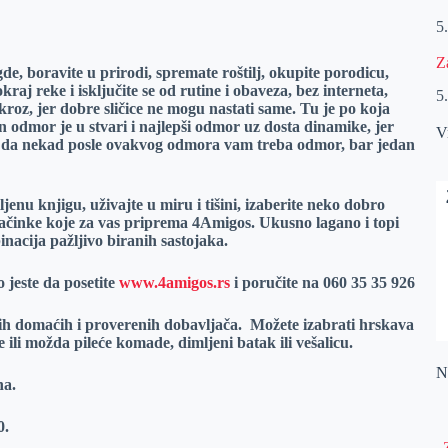
5
Z
de, boravite u prirodi, spremate roštilj, okupite porodicu,
aj reke i isključite se od rutine i obaveza, bez interneta,
5
oz, jer dobre sličice ne mogu nastati same. Tu je po koja
an odmor je u stvari i najlepši odmor uz dosta dinamike, jer
V
am je da nekad posle ovakvog odmora vam treba odmor, bar jedan
jenu knjigu, uživajte u miru i tišini, izaberite neko dobro
lačinke koje za vas priprema 4Amigos. Ukusno lagano i topi
nacija pažljivo biranih sastojaka.
 jeste da posetite
www.4amigos.rs
i poručite na 060 35 35 926
ljih domaćih i proverenih dobavljača. Možete izabrati hrskava
 ili možda pileće komade, dimljeni batak ili vešalicu.
Na
na.
0.
„