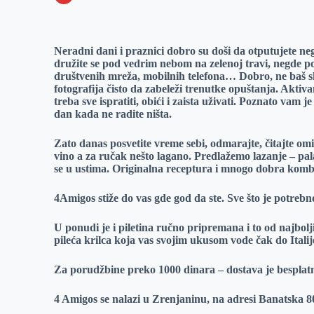
o
n
e
e
a
E
k
g
d
r
t
m
Neradni dani i praznici dobro su doši da otputujete neg
e
I
s
a
družite se pod vedrim nebom na zelenoj travi, negde pokr
r
n
A
i
društvenih mreža, mobilnih telefona… Dobro, ne baš skr
fotografija čisto da zabeleži trenutke opuštanja. Aktiv
p
l
treba sve ispratiti, obići i zaista uživati. Poznato v
p
dan kada ne radite ništa.
Zato danas posvetite vreme sebi, odmarajte, čitajte omil
vino a za ručak nešto lagano. Predlažemo lazanje – pa
se u ustima. Originalna receptura i mnogo dobra kombi
4Amigos stiže do vas gde god da ste. Sve što je potrebno
U ponudi je i piletina ručno pripremana i to od najbo
pileća krilca koja vas svojim ukusom vode čak do Italije
Za porudžbine preko 1000 dinara – dostava je besplat
4 Amigos se nalazi u Zrenjaninu, na adresi Banatska 8