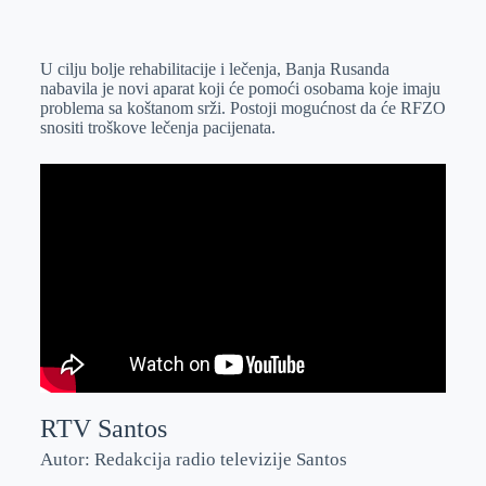
o
n
e
e
a
E
k
g
d
r
t
m
U cilju bolje rehabilitacije i lečenja, Banja Rusanda
e
I
s
a
nabavila je novi aparat koji će pomoći osobama koje imaju
r
n
A
i
problema sa koštanom srži. Postoji mogućnost da će RFZO
snositi troškove lečenja pacijenata.
p
l
p
RTV Santos
Autor: Redakcija radio televizije Santos