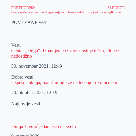
PRETHODNO
SLEDEĆE
Dečja nedelja u Sečnju- Negovanje mašte i takmičarskog duha
Nesvakidašnji spoj ukusa u teglici slatkog
POVEZANE vesti
Vesti
Centar „Duga“- Izbavljenje iz zavisnosti je teško, ali ne i
nedostižno
30. novembar 2021.
12:49
Dobre vesti
Uspešna akcija, mališani odlaze na lečenje u Francusku
20. oktobar 2021.
12:19
Najnovije vesti
Dunja Eremić jedanaesta na svetu