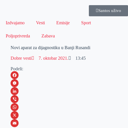
Santos uživo
Izdvajamo
Vesti
Emisije
Sport
Poljoprivreda
Zabava
Novi aparat za dijagnostiku u Banji Rusandi
Dobre vesti
7. oktobar 2021.
13:45
Podeli:
F
a
M
c
e
L
e
s
i
V
b
s
n
i
W
o
e
k
b
h
X