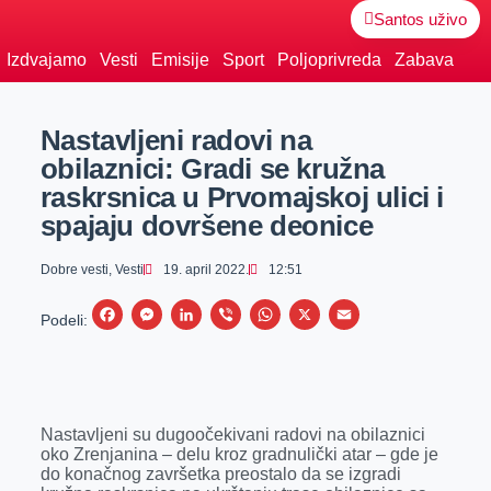
Santos uživo
Izdvajamo
Vesti
Emisije
Sport
Poljoprivreda
Zabava
Nastavljeni radovi na
obilaznici: Gradi se kružna
raskrsnica u Prvomajskoj ulici i
spajaju dovršene deonice
Dobre vesti
,
Vesti
19. april 2022.
12:51
F
M
L
V
W
X
E
Podeli:
a
e
i
i
h
m
c
s
n
b
a
a
e
s
k
e
t
i
Nastavljeni su dugoočekivani radovi na obilaznici
b
e
e
r
s
l
oko Zrenjanina – delu kroz gradnulički atar – gde je
o
n
d
A
do konačnog završetka preostalo da se izgradi