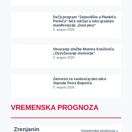
Dečji program “Zabavilište u Plankiću
Parkiću” biće održan u toku gradske
manifestacije „Dani piva“
5. avgust 2026.
Otvaranje izložbe Momira Kneževića
„Osvežavanje memorije“
5. avgust 2026.
Zatvoren za saobraćaj deo ulice
Vojvode Petra Bojovića
5. avgust 2026.
VREMENSKA PROGNOZA