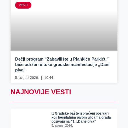
VESTI
Dečji program “Zabavilište u Plankiću Parkiću”
biće održan u toku gradske manifestacije „Dani
piva“
5. avgust 2026.
10:44
NAJNOVIJE VESTI
Iz Gradske bašte ispraćeni pozivari
koji besplatnim pivom ulicama grada
pozivaju na 41. „Dane piva“
5. avgust 2026.