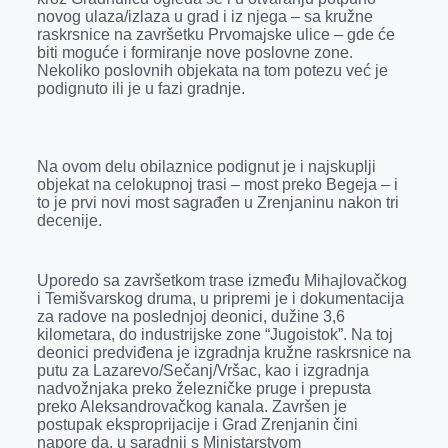
novog ulaza/izlaza u grad i iz njega – sa kružne
raskrsnice na završetku Prvomajske ulice – gde će
biti moguće i formiranje nove poslovne zone.
Nekoliko poslovnih objekata na tom potezu već je
podignuto ili je u fazi gradnje.
Na ovom delu obilaznice podignut je i najskuplji
objekat na celokupnoj trasi – most preko Begeja – i
to je prvi novi most sagrađen u Zrenjaninu nakon tri
decenije.
Uporedo sa završetkom trase između Mihajlovačkog
i Temišvarskog druma, u pripremi je i dokumentacija
za radove na poslednjoj deonici, dužine 3,6
kilometara, do industrijske zone “Jugoistok”. Na toj
deonici predviđena je izgradnja kružne raskrsnice na
putu za Lazarevo/Sečanj/Vršac, kao i izgradnja
nadvožnjaka preko železničke pruge i prepusta
preko Aleksandrovačkog kanala. Završen je
postupak eksproprijacije i Grad Zrenjanin čini
napore da, u saradnji s Ministarstvom