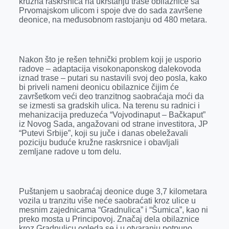
kružna raskrsnica na ukrštanju trase obilaznice sa
o
g
I
p
Prvomajskom ulicom i spoje dve do sada završene
k
e
n
p
deonice, na međusobnom rastojanju od 480 metara.
r
Nakon što je rešen tehnički problem koji je usporio
radove – adaptacija visokonaponskog dalekovoda
iznad trase – putari su nastavili svoj deo posla, kako
bi priveli nameni deonicu obilaznice čijim će
završetkom veći deo tranzitnog saobraćaja moći da
se izmesti sa gradskih ulica. Na terenu su radnici i
mehanizacija preduzeća “Vojvodinaput – Bačkaput”
iz Novog Sada, angažovani od strane investitora, JP
“Putevi Srbije”, koji su juče i danas obeležavali
poziciju buduće kružne raskrsnice i obavljali
zemljane radove u tom delu.
Puštanjem u saobraćaj deonice duge 3,7 kilometara
vozila u tranzitu više neće saobraćati kroz ulice u
mesnim zajednicama “Gradnulica” i “Šumica”, kao ni
preko mosta u Principovoj. Značaj dela obilaznice
kroz Gradnulicu ogleda se i u otvaranju potpuno