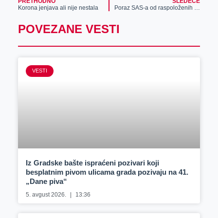
PRETHODNO
SLEDEĆE
Korona jenjava ali nije nestala
Poraz SAS-a od raspoloženih Smederevaca
POVEZANE VESTI
VESTI
Iz Gradske bašte ispraćeni pozivari koji
besplatnim pivom ulicama grada pozivaju na 41.
„Dane piva“
5. avgust 2026.
13:36