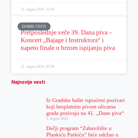
11. avgust 2024.
23:50
DOBRE VESTI
Pretposlednje veče 39. Dana piva –
Koncert „Bajage i Instruktora“ i
napeto finale u brzom ispijanju piva
11. avgust 2024.
03:20
Najnovije vesti
Iz Gradske bašte ispraćeni pozivari
koji besplatnim pivom ulicama
grada pozivaju na 41. „Dane piva“
5. avgust 2026.
Dečji program “Zabavilište u
Plankiću Parkiću” biće održan u