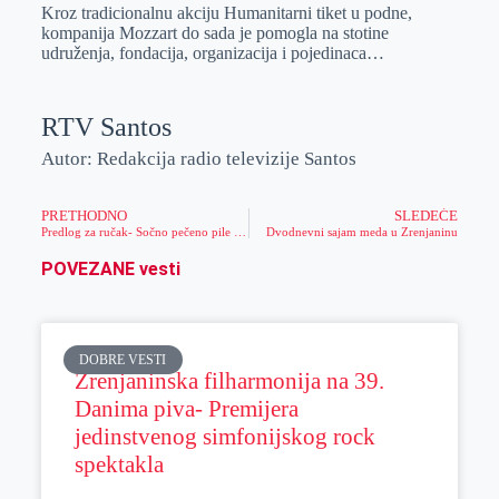
Kroz tradicionalnu akciju Humanitarni tiket u podne,
kompanija Mozzart do sada je pomogla na stotine
udruženja, fondacija, organizacija i pojedinaca…
RTV Santos
Autor: Redakcija radio televizije Santos
PRETHODNO
SLEDEĆE
Predlog za ručak- Sočno pečeno pile ili giros
Dvodnevni sajam meda u Zrenjaninu
POVEZANE vesti
DOBRE VESTI
Zrenjaninska filharmonija na 39.
Danima piva- Premijera
jedinstvenog simfonijskog rock
spektakla