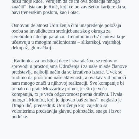
blizu moje kuće. Verujem da će im ova donacija mnogo
značiti“, istakao je Rnić, koji će po završetku karijere da se
bavi trenerskim poslom, kao i otac.
Osnovnu delatnost Udruženja čini unapređenje položaja
osoba sa invaliditetom srednjebanatskog okruga za
cerebralnu i dečiju paralizu. Trenutno ima 67 članova koje
učestvuju u mnogim radionicama – slikarskoj, vajarskoj,
dekupaž, glumačkoj…
„Radionica za podsticaj dece i stvaralaštvo se redovno
sprovodi u prostorijama Udruženja i za naše mlade članove
predstavlja najbolji način da se kreativno izraze. Uvek se
trudimo da proširimo naše aktivnosti, a ovakav vid pomoći
nam mnogo znači u njihovoj realizaciji. Sve kompanije bi
trebalo da prate Mozzartov primer, jer što je veća
kompanija, to je veća odgovornost prema društvu. Hvala
mnogo i Momiru, koji je tipovao baš za nas“, naglasio je
Drago Ilić, predsednik Udruženja koji zajedno sa
volonterima predstavlja glavnu pokretačku snagu i izvor
podrške.