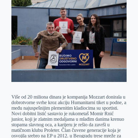
k
g
d
r
t
m
e
I
s
a
r
n
A
i
p
l
p
Više od 20 miliona dinara je kompanija Mozzart donirala u
dobrotvorne svrhe kroz akciju Humanitarni tiket u podne, a
među najuspešnijim plemenitim kladiocima su sportisti.
Novi dobitni listić sastavio je rukometaš Momir Rnić
junior, koji je zlatnim medaljama u mlađim danima krenuo
stopama slavnog oca, a karijeru je rešio da završi u
matičnom klubu Proleter. Član čuvene generacije koja je
osvojila srebro na EP u 2012. u Beogradu trese mreže za