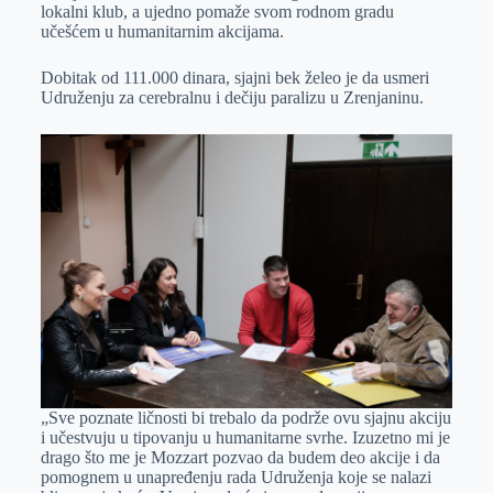
lokalni klub, a ujedno pomaže svom rodnom gradu
učešćem u humanitarnim akcijama.
Dobitak od 111.000 dinara, sjajni bek želeo je da usmeri
Udruženju za cerebralnu i dečiju paralizu u Zrenjaninu.
„Sve poznate ličnosti bi trebalo da podrže ovu sjajnu akciju
i učestvuju u tipovanju u humanitarne svrhe. Izuzetno mi je
drago što me je Mozzart pozvao da budem deo akcije i da
pomognem u unapređenju rada Udruženja koje se nalazi