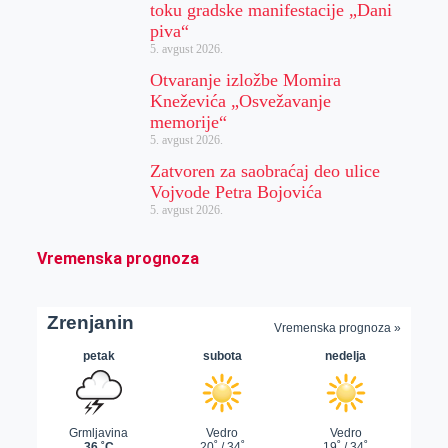
toku gradske manifestacije „Dani
piva“
5. avgust 2026.
Otvaranje izložbe Momira
Kneževića „Osvežavanje
memorije“
5. avgust 2026.
Zatvoren za saobraćaj deo ulice
Vojvode Petra Bojovića
5. avgust 2026.
Vremenska prognoza