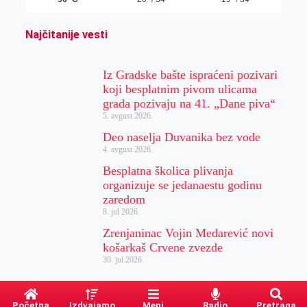
Najčitanije vesti
Iz Gradske bašte ispraćeni pozivari
koji besplatnim pivom ulicama
grada pozivaju na 41. „Dane piva“
5. avgust 2026.
Deo naselja Duvanika bez vode
4. avgust 2026.
Besplatna školica plivanja
organizuje se jedanaestu godinu
zaredom
8. jul 2026.
Zrenjaninac Vojin Medarević novi
košarkaš Crvene zvezde
30. jul 2026.
Početna
Izdvajamo
Meni
Radio
Pretraga