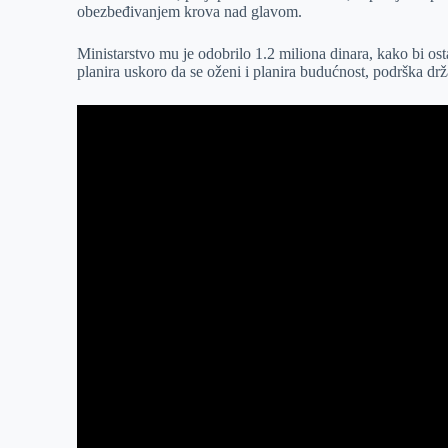
obezbeđivanjem krova nad glavom.
r
n
A
i
p
l
Ministarstvo mu je odobrilo 1.2 miliona dinara, kako bi os
planira uskoro da se oženi i planira budućnost, podrška d
p