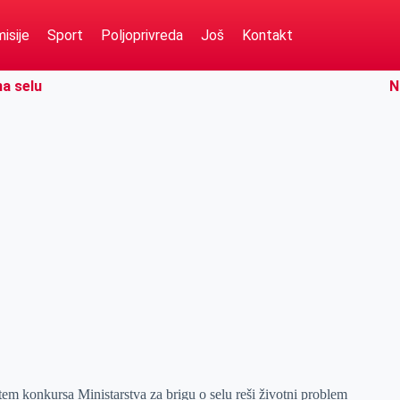
isije
Sport
Poljoprivreda
Još
Kontakt
na selu
N
tem konkursa Ministarstva za brigu o selu reši životni problem