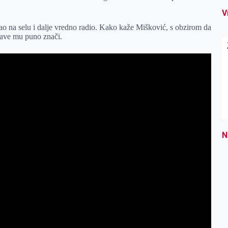
V
tao na selu i dalje vredno radio. Kako kaže Mišković, s obzirom da
ržave mu puno znači.
N