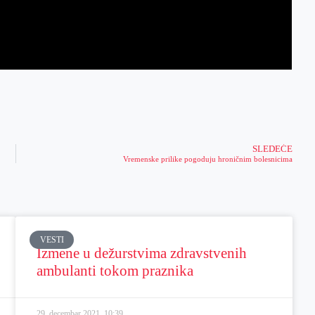
SLEDEĆE
Vremenske prilike pogoduju hroničnim bolesnicima
VESTI
Izmene u dežurstvima zdravstvenih
ambulanti tokom praznika
29. decembar 2021.
10:39