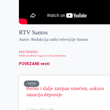
RTV Santos
Autor: Redakcija radio televizije Santos
PRETHODNO
Jedini izrađivač vaga na ovim prostorima
POVEZANE vesti
VESTI
Perlez i dalje zatrpan smećem, uskoro
sanacija deponije
15. februar 2022.
13:46