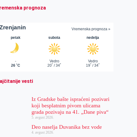
remenska prognoza
ajčitanije vesti
Iz Gradske bašte ispraćeni pozivari
koji besplatnim pivom ulicama
grada pozivaju na 41. „Dane piva“
5. avgust 2026.
Deo naselja Duvanika bez vode
4. avgust 2026.