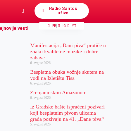
Radio Santos
uživo
FB
IG
YT
ajnovije vesti
Manifestacija „Dani piva“ protiče u
znaku kvalitetne muzike i dobre
zabave
6. avgust 2026.
Besplatna obuka vožnje skutera na
vodi na Izletištu Tisa
6. avgust 2026.
Zrenjaninskim Amazonom
6. avgust 2026.
Iz Gradske bašte ispraćeni pozivari
koji besplatnim pivom ulicama
grada pozivaju na 41. „Dane piva“
5. avgust 2026.