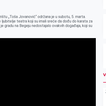
štu „Toša Jovanović“ održana je u subotu, 5. marta.
 ljubitelje teatra koji su imali sreće da dođu do karata za
 je gradu na Begeju nedostajalo ovakvih događaja, koji su
V