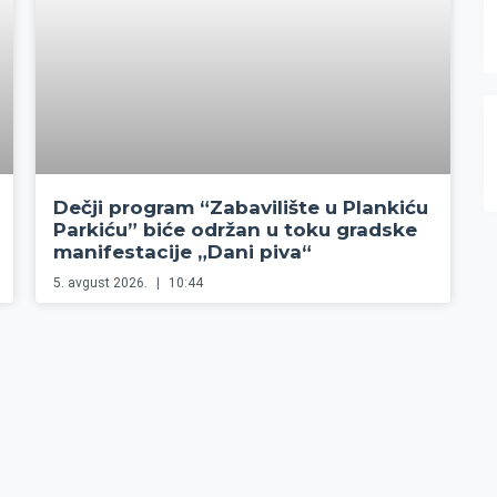
Dečji program “Zabavilište u Plankiću
Parkiću” biće održan u toku gradske
manifestacije „Dani piva“
5. avgust 2026.
10:44