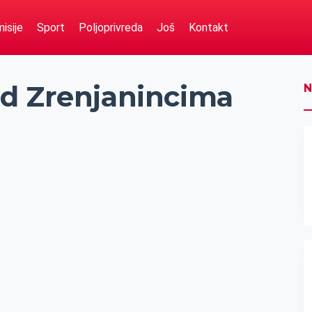
isije
Sport
Poljoprivreda
Još
Kontakt
d Zrenjanincima
N