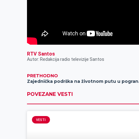
RTV Santos
Autor: Redakcija radio televizije Santos
PRETHODNO
Zajednič
POVEZANE VESTI
VESTI