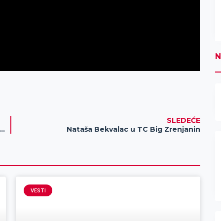
N
SLEDEĆE
ka podrška na životnom putu u pograničnom području
Nataša Bekvalac u TC Big Zrenjanin
VESTI