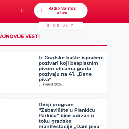
Radio Santos
uživo
FB
IG
YT
AJNOVIJE VESTI
Iz Gradske bašte ispraćeni
pozivari koji besplatnim
pivom ulicama grada
pozivaju na 41. „Dane
piva“
5. avgust 2026.
Dečji program
“Zabavilište u Plankiću
Parkiću” biće održan u
toku gradske
manifestacije „Dani piva“