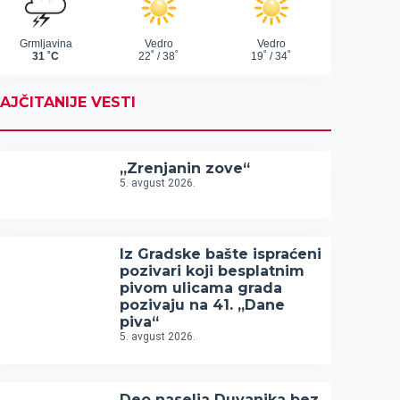
AJČITANIJE VESTI
„Zrenjanin zove“
5. avgust 2026.
Iz Gradske bašte ispraćeni
pozivari koji besplatnim
pivom ulicama grada
pozivaju na 41. „Dane
piva“
5. avgust 2026.
Deo naselja Duvanika bez