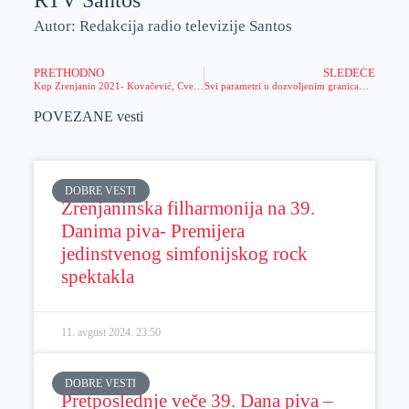
RTV Santos
Autor: Redakcija radio televizije Santos
PRETHODNO
SLEDEĆE
Kup Zrenjanin 2021- Kovačević, Cvetkov i Stojanov 9 rekorda Srbije
Svi parametri u dozvoljenim granicama, vazduh čist i nezagađen
POVEZANE vesti
DOBRE VESTI
Zrenjaninska filharmonija na 39.
Danima piva- Premijera
jedinstvenog simfonijskog rock
spektakla
11. avgust 2024.
23:50
DOBRE VESTI
Pretposlednje veče 39. Dana piva –