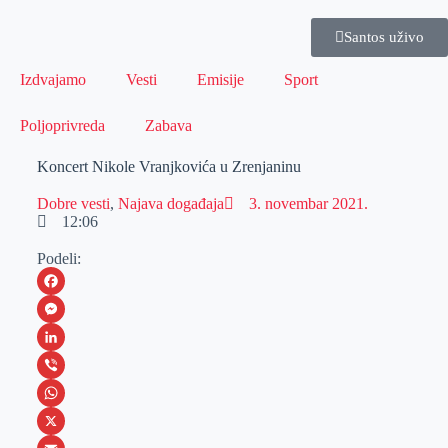
Santos uživo
Izdvajamo
Vesti
Emisije
Sport
Poljoprivreda
Zabava
Koncert Nikole Vranjkovića u Zrenjaninu
Dobre vesti
,
Najava događaja
3. novembar 2021.
12:06
Podeli:
F
a
M
c
e
L
e
s
i
V
b
s
n
i
W