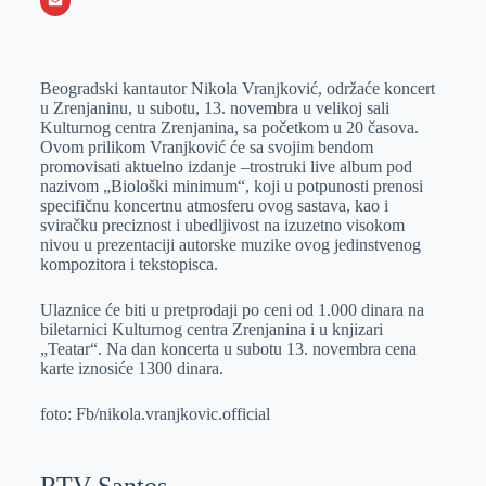
o
e
k
b
h
X
o
n
e
e
a
E
k
g
d
r
t
m
Beogradski kantautor Nikola Vranjković, održaće koncert
e
I
s
a
u Zrenjaninu, u subotu, 13. novembra u velikoj sali
r
n
A
i
Kulturnog centra Zrenjanina, sa početkom u 20 časova.
Ovom prilikom Vranjković će sa svojim bendom
p
l
promovisati aktuelno izdanje –trostruki live album pod
p
nazivom „Biološki minimum“, koji u potpunosti prenosi
specifičnu koncertnu atmosferu ovog sastava, kao i
sviračku preciznost i ubedljivost na izuzetno visokom
nivou u prezentaciji autorske muzike ovog jedinstvenog
kompozitora i tekstopisca.
Ulaznice će biti u pretprodaji po ceni od 1.000 dinara na
biletarnici Kulturnog centra Zrenjanina i u knjizari
„Teatar“. Na dan koncerta u subotu 13. novembra cena
karte iznosiće 1300 dinara.
foto: Fb/nikola.vranjkovic.official