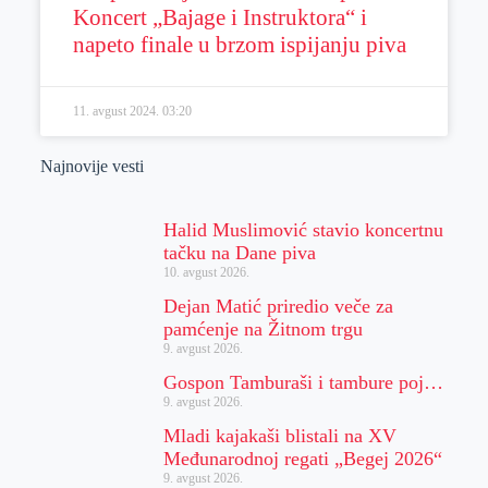
Koncert „Bajage i Instruktora“ i
napeto finale u brzom ispijanju piva
11. avgust 2024.
03:20
Najnovije vesti
Halid Muslimović stavio koncertnu
tačku na Dane piva
10. avgust 2026.
Dejan Matić priredio veče za
pamćenje na Žitnom trgu
9. avgust 2026.
Gospon Tamburaši i tambure poj…
9. avgust 2026.
Mladi kajakaši blistali na XV
Međunarodnoj regati „Begej 2026“
9. avgust 2026.