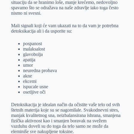
situaciju da se hranimo loše, manje krećemo, nedovoljno
r
n
A
i
spavamo što se odražava na naše zdravlje iako toga često
nismo ni svesni.
p
l
p
Mali signali koji će vam ukazati na to da vam je potrebna
detoksikacija ali i da usporite su:
pospanost
malaksalost
glavobolja
apatija
umor
neuredna probava
akne
ekcemi
ispucale usne
osetljive oči
Detoksikacija je idealan način da očistite vaše telo od svih
štetnih materija koje su se nagomilale. Svakodnevni stres,
manjak kvalitetnog sna, neizbalansirana ishrana, smanjena
fizička aktivnost kao i smanjen boravak na svežem
vazduhu doveli su do toga da telo samo ne može da
eleminiše sve nakupljene toksine.