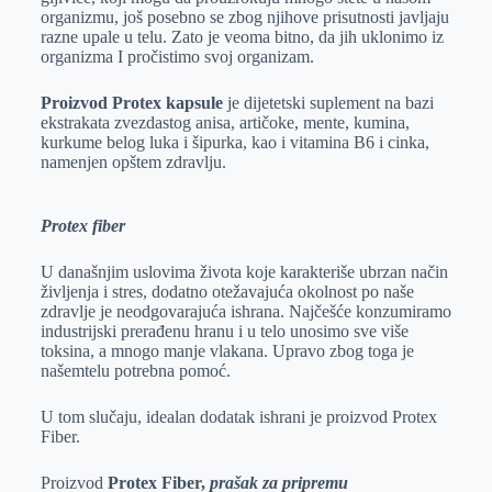
organizmu, još posebno se zbog njihove prisutnosti javljaju
razne upale u telu. Zato je veoma bitno, da jih uklonimo iz
organizma I pročistimo svoj organizam.
Proizvod Protex kapsule
je dijetetski suplement na bazi
ekstrakata zvezdastog anisa, artičoke, mente, kumina,
kurkume belog luka i šipurka, kao i vitamina B6 i cinka,
namenjen opštem zdravlju.
Protex fiber
U današnjim uslovima života koje karakteriše ubrzan način
življenja i stres, dodatno otežavajuća okolnost po naše
zdravlje je neodgovarajuća ishrana. Najčešće konzumiramo
industrijski prerađenu hranu i u telo unosimo sve više
toksina, a mnogo manje vlakana. Upravo zbog toga je
našemtelu potrebna pomoć.
U tom slučaju, idealan dodatak ishrani je proizvod Protex
Fiber.
Proizvod
Protex Fiber,
prašak za pripremu