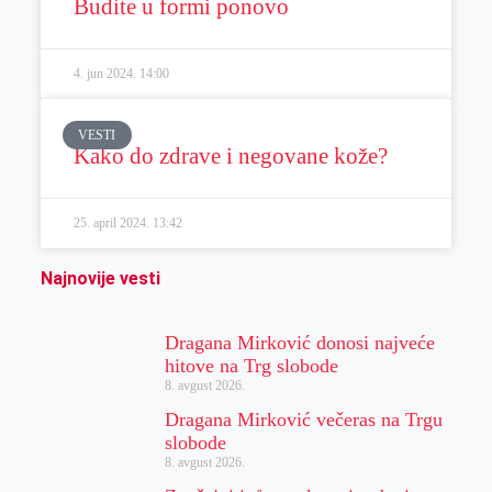
Budite u formi ponovo
4. jun 2024.
14:00
VESTI
Kako do zdrave i negovane kože?
25. april 2024.
13:42
Najnovije vesti
Dragana Mirković donosi najveće
hitove na Trg slobode
8. avgust 2026.
Dragana Mirković večeras na Trgu
slobode
8. avgust 2026.