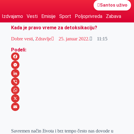
Santos uživo
Izdvajamo
Vesti
Emisije
Sport
Poljoprivreda
Zabava
Kada je pravo vreme za detoksikaciju?
Dobre vesti
,
Zdravlje
25. januar 2022.
11:15
Podeli:
F
a
M
c
e
L
e
s
i
V
b
s
n
i
W
o
e
k
b
h
X
o
n
e
e
a
E
k
g
d
r
t
m
Savremen način života i brz tempo često nas dovode u
e
I
s
a