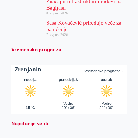
Značajni infrastrukturni radovi na
Bagljašu
8. avgust 2026.
Sasa Kovačević priređuje veče za
pamćenje
7. avgust 2026.
Vremenska prognoza
Najčitanije vesti