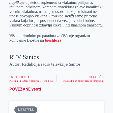
napitka
je dijetetski suplement sa vlaknima psilijuma,
inulinom, pektinom, korenom anaciklusa (plave kamilice) i
voćnim vlaknima, namenjen osobama koje u ishrani ne
unose dovoljno vlakana. Proizvod sadrži samo prirodna
vlakna koja imaju sposobnost da vezuju vodu i bubre.
Psilijum doprinosi zdravlju creva i intestinalnom transportu.
Više o prirodnim preparatima za čišćenje organizma
kompanije Biostile na
biostile.rs
RTV Santos
Autor: Redakcija radio televizije Santos
PRETHODNO
SLEDEĆE
Piletina ili lazanje palačinke…šta birate danas?
Nastavlja se Super liga u vaterpolu
POVEZANE vesti
LIFESTYLE