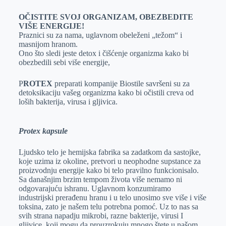
OČISTITE SVOJ ORGANIZAM, OBEZBEDITE
VIŠE ENERGIJE!
Praznici su za nama, uglavnom obeleženi „težom“ i
masnijom hranom.
Ono što sledi jeste detox i čišćenje organizma kako bi
obezbedili sebi više energije,
P
ROTEX
preparati kompanije Biostile savršeni su za
detoksikaciju vašeg organizma kako bi očistili creva od
loših bakterija, virusa i gljivica.
Protex kapsule
Ljudsko telo je hemijska fabrika sa zadatkom da sastojke,
koje uzima iz okoline, pretvori u neophodne supstance za
proizvodnju energije kako bi telo pravilno funkcionisalo.
Sa današnjim brzim tempom života više nemamo ni
odgovarajuću ishranu. Uglavnom konzumiramo
industrijski prerađenu hranu i u telo unosimo sve više i više
toksina, zato je našem telu potrebna pomoć. Uz to nas sa
svih strana napadju mikrobi, razne bakterije, virusi I
gljivice, koji mogu da prouzrokuju mnogo štete u našom