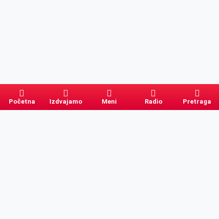
Početna
Izdvajamo
Meni
Radio
Pretraga
Pretraga
Kategorije
Ostalo
Naslovna