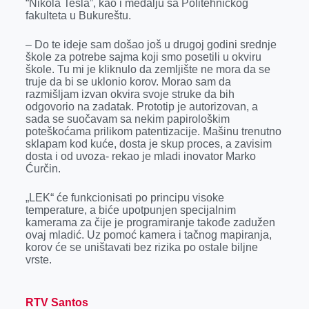
“Nikola Tesla”, kao i medalju sa Politehničkog
r
fakulteta u Bukureštu.
– Do te ideje sam došao još u drugoj godini srednje
škole za potrebe sajma koji smo posetili u okviru
škole. Tu mi je kliknulo da zemljište ne mora da se
truje da bi se uklonio korov. Morao sam da
razmišljam izvan okvira svoje struke da bih
odgovorio na zadatak. Prototip je autorizovan, a
sada se suočavam sa nekim papirološkim
poteškoćama prilikom patentizacije. Mašinu trenutno
sklapam kod kuće, dosta je skup proces, a zavisim
dosta i od uvoza- rekao je mladi inovator Marko
Ćurčin.
„LEK“ će funkcionisati po principu visoke
temperature, a biće upotpunjen specijalnim
kamerama za čije je programiranje takođe zadužen
ovaj mladić. Uz pomoć kamera i tačnog mapiranja,
korov će se uništavati bez rizika po ostale biljne
vrste.
RTV Santos