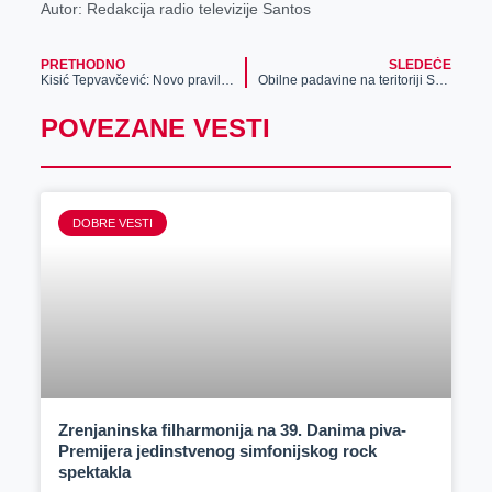
Autor: Redakcija radio televizije Santos
PRETHODNO
SLEDEĆE
Kisić Tepvavčević: Novo pravilo o kovid propusnicama, raspust produžen
Obilne padavine na teritoriji Srbije, do 50 mm za 24 sata
POVEZANE VESTI
DOBRE VESTI
Zrenjaninska filharmonija na 39. Danima piva-
Premijera jedinstvenog simfonijskog rock
spektakla