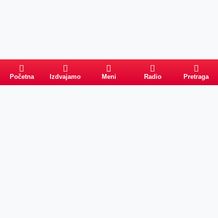
Početna
Izdvajamo
Meni
Radio
Pretraga
Pretraga
Kategorije
Ostalo
Naslovna
Izdvajamo