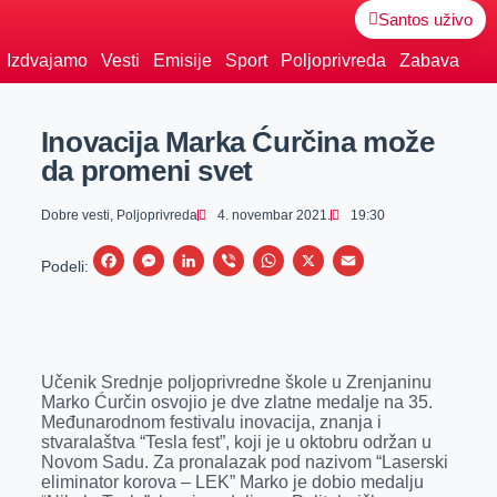
Santos uživo
Izdvajamo
Vesti
Emisije
Sport
Poljoprivreda
Zabava
Inovacija Marka Ćurčina može
da promeni svet
Dobre vesti
,
Poljoprivreda
4. novembar 2021.
19:30
F
M
L
V
W
X
E
Podeli:
a
e
i
i
h
m
c
s
n
b
a
a
e
s
k
e
t
i
Učenik Srednje poljoprivredne škole u Zrenjaninu
b
e
e
r
s
l
Marko Ćurčin osvojio je dve zlatne medalje na 35.
o
n
d
A
Međunarodnom festivalu inovacija, znanja i
stvaralaštva “Tesla fest”, koji je u oktobru održan u
o
g
I
p
Novom Sadu. Za pronalazak pod nazivom “Laserski
k
e
n
p
eliminator korova – LEK” Marko je dobio medalju