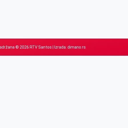
adržana © 2026 RTV Santos | Izrada:
dimano.rs