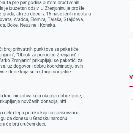
renuta pre par godina putem društvenih
a je izuzetan odziv. U Zrenjaninu je prošle
rada, ali i za decu iz 16 naseljenih mesta u
ovata, Aradca, Elemira, Taraša, Stajićeva,
ca, Boke, Neuzine i Konaka.
eći broj prihvatnih punktova za paketiće
janin”, “Obrok za porodicu Zrenjanin” i
Žarko Zrenjanin” prikupljaju se paketići za
 se, uz dogovor i dobru koordninaciju svih
više dece koja su u stanju socijalne
V
 kao inicijativa koja okuplja dobre ljude,
rikupljanje novčanih donacija, niti
ć i neku lepu poruku koji su spakovani u
ogu da donesu u Gradsku narodnu
i će biti uručeni deci.