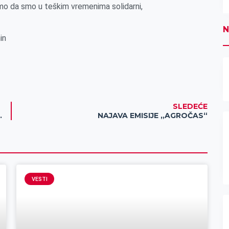
imo da smo u teškim vremenima solidarni,
N
in
SLEDEĆE
kraj sportske godine
NAJAVA EMISIJE „AGROČAS“
VESTI