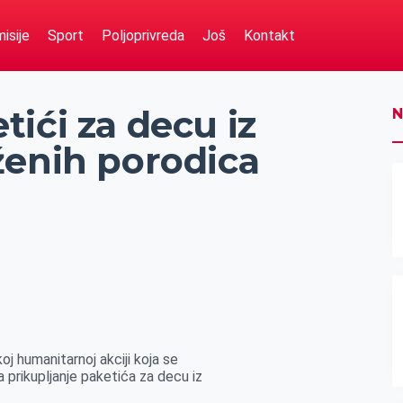
isije
Sport
Poljoprivreda
Još
Kontakt
ići za decu iz
N
ženih porodica
koj humanitarnoj akciji koja se
 prikupljanje paketića za decu iz