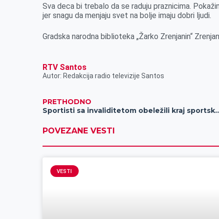
Sva deca bi trebalo da se raduju praznicima. Pokaž
jer snagu da menjaju svet na bolje imaju dobri ljudi.
Gradska narodna biblioteka „Žarko Zrenjanin“ Zrenjan
RTV Santos
Autor: Redakcija radio televizije Santos
PRETHODNO
Sportisti sa invaliditetom obeležili 
POVEZANE VESTI
VESTI