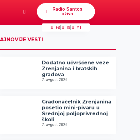
Radio Santos
uživo
FB
IG
YT
AJNOVIJE VESTI
Dodatno učvršćene veze
Zrenjanina i bratskih
gradova
7. avgust 2026.
Gradonačelnik Zrenjanina
posetio mini-pivaru u
Srednjoj poljoprivrednoj
školi
7. avgust 2026.