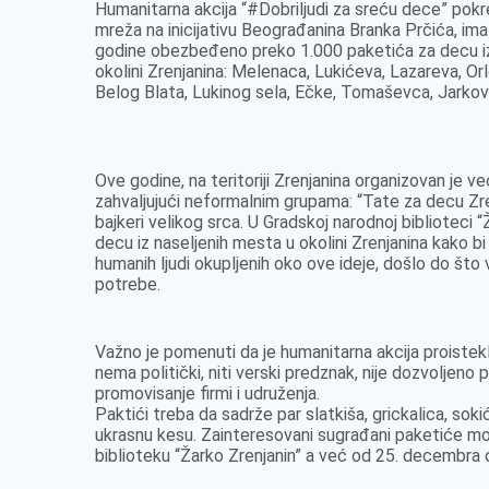
Humanitarna akcija “#Dobriljudi za sreću dece” pok
k
e
n
p
mreža na inicijativu Beograđanina Branka Prčića, imal
r
godine obezbeđeno preko 1.000 paketića za decu iz g
okolini Zrenjanina: Melenaca, Lukićeva, Lazareva, Orl
Belog Blata, Lukinog sela, Ečke, Tomaševca, Jarkov
Ove godine, na teritoriji Zrenjanina organizovan je v
zahvaljujući neformalnim grupama: “Tate za decu Zren
bajkeri velikog srca. U Gradskoj narodnoj biblioteci “
decu iz naseljenih mesta u okolini Zrenjanina kako bi
humanih ljudi okupljenih oko ove ideje, došlo do što 
potrebe.
Važno je pomenuti da je humanitarna akcija proistekla
nema politički, niti verski predznak, nije dozvoljeno p
promovisanje firmi i udruženja.
Paktići treba da sadrže par slatkiša, grickalica, soki
ukrasnu kesu. Zainteresovani sugrađani paketiće m
biblioteku “Žarko Zrenjanin” a već od 25. decembra on