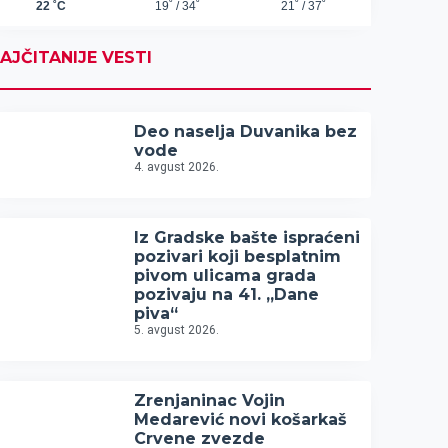
AJČITANIJE VESTI
Deo naselja Duvanika bez
vode
4. avgust 2026.
Iz Gradske bašte ispraćeni
pozivari koji besplatnim
pivom ulicama grada
pozivaju na 41. „Dane
piva“
5. avgust 2026.
Zrenjaninac Vojin
Medarević novi košarkaš
Crvene zvezde