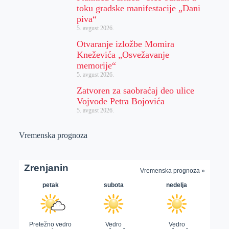
toku gradske manifestacije „Dani
piva“
5. avgust 2026.
Otvaranje izložbe Momira
Kneževića „Osvežavanje
memorije“
5. avgust 2026.
Zatvoren za saobraćaj deo ulice
Vojvode Petra Bojovića
5. avgust 2026.
Vremenska prognoza