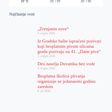
Najčitanije vesti
„Zrenjanin zove“
5. avgust 2026.
Iz Gradske bašte ispraćeni pozivari
koji besplatnim pivom ulicama
grada pozivaju na 41. „Dane piva“
5. avgust 2026.
Deo naselja Duvanika bez vode
4. avgust 2026.
Besplatna školica plivanja
organizuje se jedanaestu godinu
zaredom
8. jul 2026.