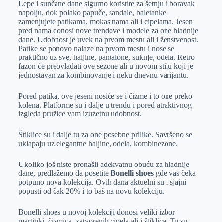
Lepe i sunčane dane sigurno koristite za šetnju i boravak
e
I
s
a
napolju, dok polako papuče, sandale, baletanke,
r
n
A
i
zamenjujete patikama, mokasinama ali i cipelama. Jesen
pred nama donosi nove trendove i modele za one hladnije
p
l
dane. Udobnost je uvek na prvom mestu ali i ženstvenost.
p
Patike se ponovo nalaze na prvom mestu i nose se
praktično uz sve, haljine, pantalone, suknje, odela. Retro
fazon će preovladati ove sezone ali u novom stilu koji je
jednostavan za kombinovanje i neku dnevnu varijantu.
Pored patika, ove jeseni nosiće se i čizme i to one preko
kolena. Platforme su i dalje u trendu i pored atraktivnog
izgleda pružiće vam izuzetnu udobnost.
Štiklice su i dalje tu za one posebne prilike. Savršeno se
uklapaju uz elegantne haljine, odela, kombinezone.
Ukoliko još niste pronašli adekvatnu obuću za hladnije
dane, predlažemo da posetite
Bonelli shoes
gde vas čeka
potpuno nova kolekcija. Ovih dana aktuelni su i sjajni
popusti od čak 20% i to baš na novu kolekciju.
Bonelli shoes u novoj kolekciji donosi veliki izbor
martinki, čizmica, zatvorenih cipela ali i štiklica. Tu su