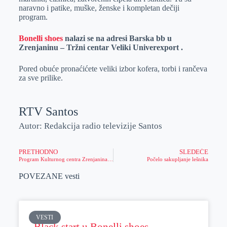
naravno i patike, muške, ženske i kompletan dečiji
program.
Bonelli shoes
nalazi se na adresi Barska bb u
Zrenjaninu – Tržni centar Veliki Univerexport .
Pored obuće pronaćićete veliki izbor kofera, torbi i rančeva
za sve prilike.
RTV Santos
Autor: Redakcija radio televizije Santos
PRETHODNO
SLEDEĆE
Program Kulturnog centra Zrenjanina do 22. 9. 2022.
Počelo sakupljanje lešnika
POVEZANE vesti
VESTI
Black start u Bonelli shoes