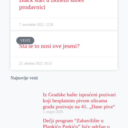
prodavnici
7. novembar 2022.
12:28
VESTI
Šta se to nosi ove jeseni?
25. oktobar 2022.
10:15
Najnovije vesti
Iz Gradske bašte ispraćeni pozivari
koji besplatnim pivom ulicama
grada pozivaju na 41. „Dane piva“
5. avgust 2026.
Dečji program “Zabavilište u
Plankiću Parkiću” biće održan u