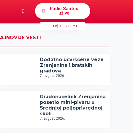
Radio Santos
uživo
FB
IG
YT
AJNOVIJE VESTI
Dodatno učvršćene veze
Zrenjanina i bratskih
gradova
7. avgust 2026.
Gradonačelnik Zrenjanina
posetio mini-pivaru u
Srednjoj poljoprivrednoj
školi
7. avgust 2026.