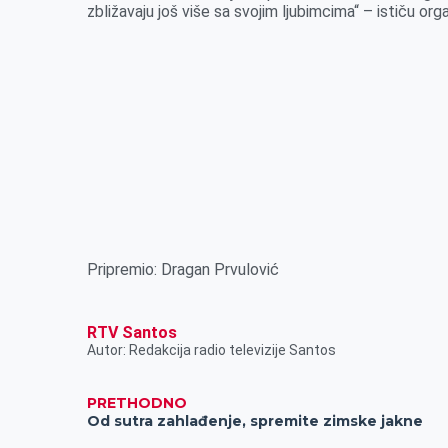
r
zbližavaju još više sa svojim ljubimcima“ – ističu org
Pripremio: Dragan Prvulović
RTV Santos
Autor: Redakcija radio televizije Santos
PRETHODNO
Od sutra zahlađenje, spremite zimske jakne