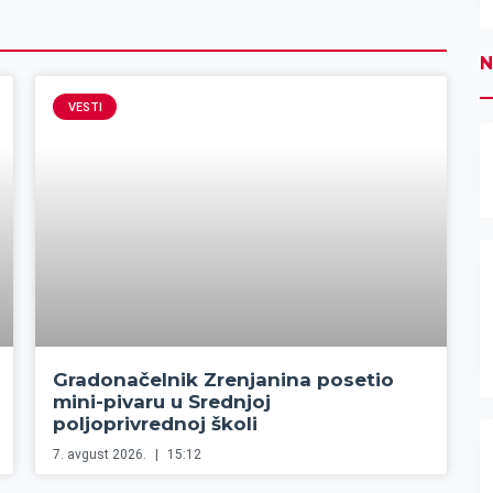
N
VESTI
Gradonačelnik Zrenjanina posetio
mini-pivaru u Srednjoj
poljoprivrednoj školi
7. avgust 2026.
15:12