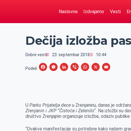
Naslovna
Izdvajamo
Vesti
Em
Dečija izložba pa
Dobre vesti
23. septembar 2018.
10:44
F
M
L
V
W
X
E
Podeli:
a
e
i
i
h
m
c
s
n
b
a
a
e
s
k
e
t
i
b
e
e
r
s
l
U
Parku Prijatelja dece
u Zrenjaninu, danas je održa
o
n
d
A
Zrenjanin i JKP “Čistoća i Zelenilo“.
Na izložbi su de
društvo Zrenjajnin organizuje izložbe, odaziv publike 
o
g
I
p
k
e
n
p
“Ovakve manifestacije su potrebne kako našem gradu 