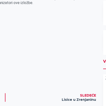
anizatori ove izložbe.
V
SLEDEĆE
Lisice u Zrenjaninu