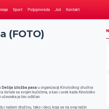
isije
Sport
Poljoprivreda
Još
Kontakt
sa (FOTO)
N
na
Dečija izložba pasa
u organizaciji
Kinološkog društva
ca šetala sa svojim kučićima, a kao i uvek kada Kinološko
i učesnika je bio odličan.
i našem društvu, tako i deci, koja se na ovaj način