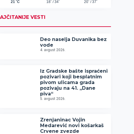
AJČITANIJE VESTI
Deo naselja Duvanika bez
vode
4. avgust 2026.
Iz Gradske bašte ispraćeni
pozivari koji besplatnim
pivom ulicama grada
pozivaju na 41. „Dane
piva“
5. avgust 2026.
Zrenjaninac Vojin
Medarević novi košarkaš
Crvene zvezde