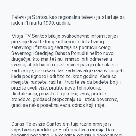
k
g
d
r
t
m
e
I
s
a
Televizija Santos, kao regionalna televizija, startuje sa
r
n
A
i
radom 1.marta 1999. godine.
p
l
Misija TV Santos bila je svakodnevno informisanje i
p
pružanje kvalitetnog kulturnog, edukativnog,
zabavnog i filmskog sadržaja na području celog
Severnog i Srednjeg Banata.Ponuditi nešto novo,
drugačije, što ima težinu, smisao, biti odmeren u
svemu, objektivan a opet privući pažnju gledalaca i
zadržati je, nije nikako lak zadatak ali je izazov i uspeh
kada postignete i održite to, kroz godine. Kada se
menjate, rastete, radite i trudite se da budete bolji i
pružite uvek više, pratite nove tehnologije,
digitalizaciju, pružate bolju sliku, zvuk, pratite
trendove, gledaoci prepoznaju to i stiču poverenje,
gradi se neka posebna veza, odnos koji traje.
Danas Televizija Santos emituje razne emisije iz
sopstvene produkcije – informativna emisija Dan,
nedeljno popodne – Vikendica, emisija o poljoprivredi