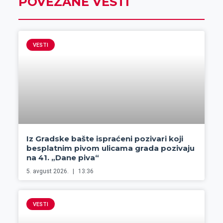
POVEZANE VESTI
VESTI
Iz Gradske bašte ispraćeni pozivari koji
besplatnim pivom ulicama grada pozivaju
na 41. „Dane piva“
5. avgust 2026.
13:36
VESTI