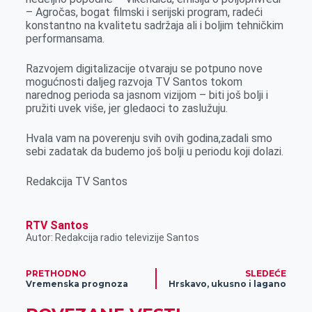
– Agročas, bogat filmski i serijski program, radeći
konstantno na kvalitetu sadržaja ali i boljim tehničkim
performansama.
Razvojem digitalizacije otvaraju se potpuno nove
mogućnosti daljeg razvoja TV Santos tokom
narednog perioda sa jasnom vizijom – biti još bolji i
pružiti uvek više, jer gledaoci to zaslužuju.
Hvala vam na poverenju svih ovih godina,zadali smo
sebi zadatak da budemo još bolji u periodu koji dolazi.
Redakcija TV Santos
RTV Santos
Autor: Redakcija radio televizije Santos
PRETHODNO
SLEDEĆE
Vremenska prognoza
Hrskavo, ukusno i lagano