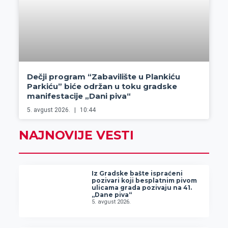
Dečji program “Zabavilište u Plankiću
Parkiću” biće održan u toku gradske
manifestacije „Dani piva“
5. avgust 2026.
10:44
NAJNOVIJE VESTI
Iz Gradske bašte ispraćeni
pozivari koji besplatnim pivom
ulicama grada pozivaju na 41.
„Dane piva“
5. avgust 2026.