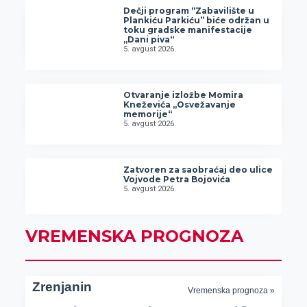
Dečji program “Zabavilište u
Plankiću Parkiću” biće održan u
toku gradske manifestacije
„Dani piva“
5. avgust 2026.
Otvaranje izložbe Momira
Kneževića „Osvežavanje
memorije“
5. avgust 2026.
Zatvoren za saobraćaj deo ulice
Vojvode Petra Bojovića
5. avgust 2026.
VREMENSKA PROGNOZA