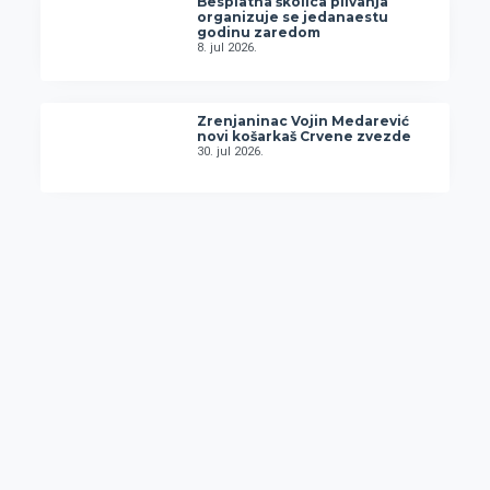
Besplatna školica plivanja
organizuje se jedanaestu
godinu zaredom
8. jul 2026.
Zrenjaninac Vojin Medarević
novi košarkaš Crvene zvezde
30. jul 2026.