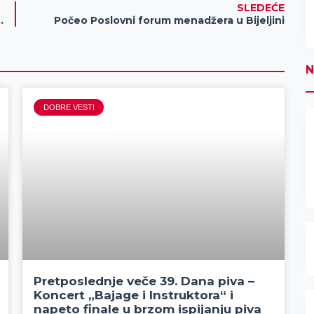
SLEDEĆE
obama sa Daunovim sindromom
Počeo Poslovni forum menadžera u Bijeljini
N
DOBRE VESTI
Pretposlednje veče 39. Dana piva –
Koncert „Bajage i Instruktora“ i
napeto finale u brzom ispijanju piva