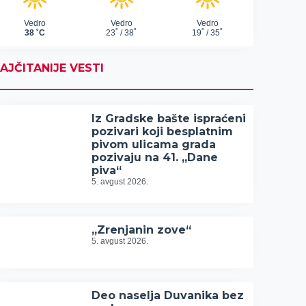
AJČITANIJE VESTI
Iz Gradske bašte ispraćeni
pozivari koji besplatnim
pivom ulicama grada
pozivaju na 41. „Dane
piva“
5. avgust 2026.
„Zrenjanin zove“
5. avgust 2026.
Deo naselja Duvanika bez