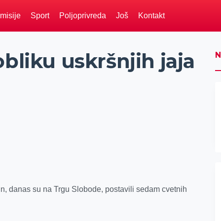
misije
Sport
Poljoprivreda
Još
Kontakt
bliku uskršnjih jaja
N
in, danas su na Trgu Slobode, postavili sedam cvetnih