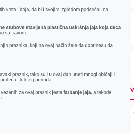
ih vrsta i boja, da bi i svojim izgledom podsećali na
ne stubove stavljena plastična uskršnja jaja koja deca
ku sa travom.
njih praznika, koji na ovaj način žele da doprinesu da
svaki praznik, tako su i u ovaj dan uneti mnogi običaji i
proleća i letnjeg perioda.
V
 vezanih za ovaj praznik jeste
farbanje jaja
, a takođe
i.