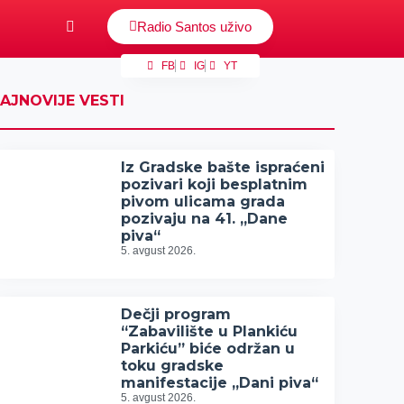
Radio Santos uživo
FB
IG
YT
AJNOVIJE VESTI
Iz Gradske bašte ispraćeni
pozivari koji besplatnim
pivom ulicama grada
pozivaju na 41. „Dane
piva“
5. avgust 2026.
Dečji program
“Zabavilište u Plankiću
Parkiću” biće održan u
toku gradske
manifestacije „Dani piva“
5. avgust 2026.