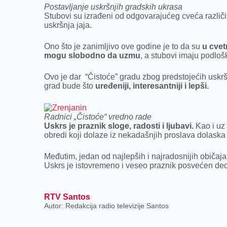
k
e
n
p
Postavljanje uskršnjih gradskih ukrasa
r
Stubovi su izrađeni od odgovarajućeg cveća različit
uskršnja jaja.
Ono što je zanimljivo ove godine je to da su
u cvet
mogu slobodno da uzmu
, a stubovi imaju podloš
Ovo je dar “Čistoće” gradu zbog predstojećih uskrš
grad bude što
uređeniji, interesantniji i lepši.
Radnici „Čistoće“ vredno rade
Uskrs je praznik sloge, radosti i ljubavi.
Kao i uz 
obredi koji dolaze iz nekadašnjih proslava dolaska 
Međutim, jedan od najlepših i najradosnijih običaja
Uskrs je istovremeno i veseo praznik posvećen dec
RTV Santos
Autor: Redakcija radio televizije Santos