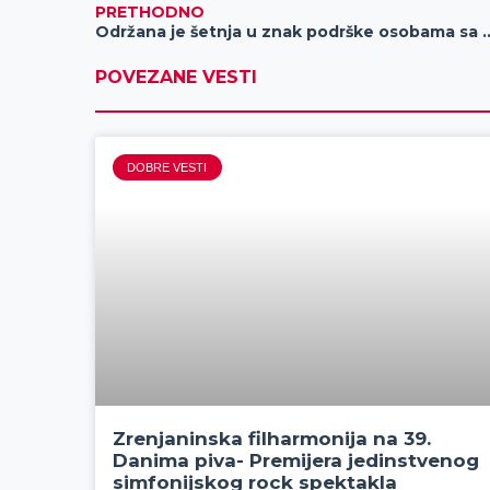
PRETHODNO
Održana je šetnja u znak podrške os
POVEZANE VESTI
DOBRE VESTI
Zrenjaninska filharmonija na 39.
Danima piva- Premijera jedinstvenog
simfonijskog rock spektakla