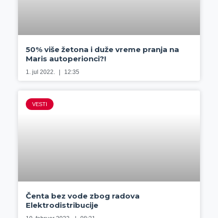
50% više žetona i duže vreme pranja na
Maris autoperionci?!
1. jul 2022.
12:35
VESTI
Čenta bez vode zbog radova
Elektrodistribucije