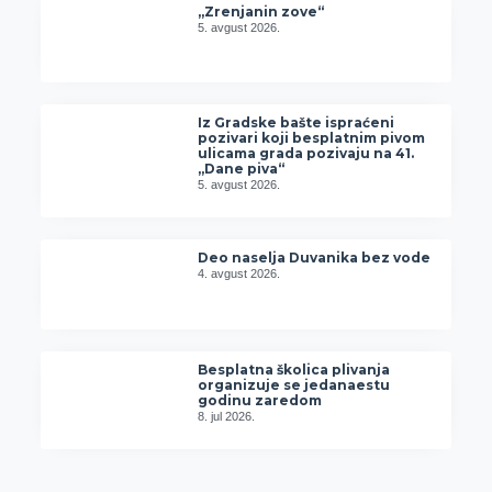
„Zrenjanin zove“
5. avgust 2026.
Iz Gradske bašte ispraćeni
pozivari koji besplatnim pivom
ulicama grada pozivaju na 41.
„Dane piva“
5. avgust 2026.
Deo naselja Duvanika bez vode
4. avgust 2026.
Besplatna školica plivanja
organizuje se jedanaestu
godinu zaredom
8. jul 2026.