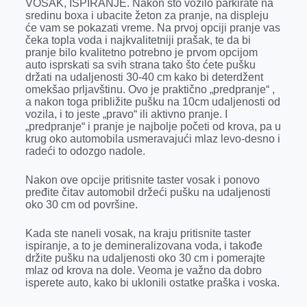
VOSAK, ISPIRANJE. Nakon što vozilo parkirate na
sredinu boxa i ubacite žeton za pranje, na displeju
će vam se pokazati vreme. Na prvoj opciji pranje vas
čeka topla voda i najkvalitetniji prašak, te da bi
pranje bilo kvalitetno potrebno je prvom opcijom
auto isprskati sa svih strana tako što ćete pušku
držati na udaljenosti 30-40 cm kako bi deterdžent
omekšao prljavštinu. Ovo je praktično „predpranje“ ,
a nakon toga približite pušku na 10cm udaljenosti od
vozila, i to jeste „pravo“ ili aktivno pranje. I
„predpranje“ i pranje je najbolje početi od krova, pa u
krug oko automobila usmeravajući mlaz levo-desno i
radeći to odozgo nadole.
Nakon ove opcije pritisnite taster vosak i ponovo
pređite čitav automobil držeći pušku na udaljenosti
oko 30 cm od površine.
Kada ste naneli vosak, na kraju pritisnite taster
ispiranje, a to je demineralizovana voda, i takođe
držite pušku na udaljenosti oko 30 cm i pomerajte
mlaz od krova na dole. Veoma je važno da dobro
isperete auto, kako bi uklonili ostatke praška i voska.