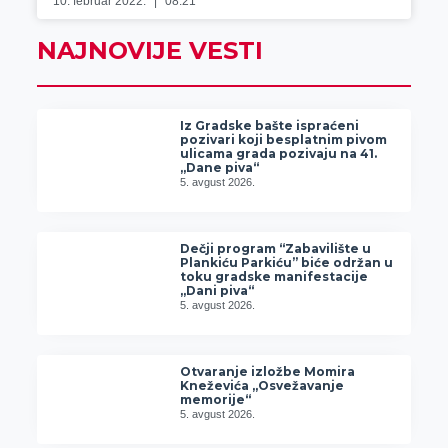
10. februar 2022.
08:21
NAJNOVIJE VESTI
Iz Gradske bašte ispraćeni
pozivari koji besplatnim pivom
ulicama grada pozivaju na 41.
„Dane piva“
5. avgust 2026.
Dečji program “Zabavilište u
Plankiću Parkiću” biće održan u
toku gradske manifestacije
„Dani piva“
5. avgust 2026.
Otvaranje izložbe Momira
Kneževića „Osvežavanje
memorije“
5. avgust 2026.