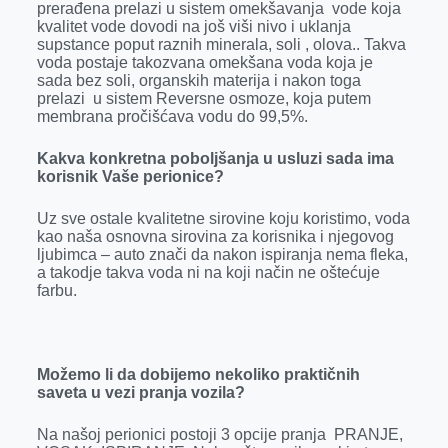
prerađena prelazi u sistem omekšavanja vode koja
kvalitet vode dovodi na još viši nivo i uklanja
supstance poput raznih minerala, soli , olova.. Takva
voda postaje takozvana omekšana voda koja je
sada bez soli, organskih materija i nakon toga
prelazi u sistem Reversne osmoze, koja putem
membrana pročišćava vodu do 99,5%.
Kakva konkretna poboljšanja u usluzi sada ima
korisnik Vaše perionice?
Uz sve ostale kvalitetne sirovine koju koristimo, voda
kao naša osnovna sirovina za korisnika i njegovog
ljubimca – auto znači da nakon ispiranja nema fleka,
a takodje takva voda ni na koji način ne oštećuje
farbu.
Možemo li da dobijemo nekoliko praktičnih
saveta u vezi pranja vozila?
Na našoj perionici postoji 3 opcije pranja PRANJE,