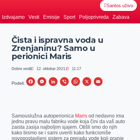
Santos uživo
Izdvajamo
Vesti
Emisije
Sport
Poljoprivreda
Zabava
Čista i ispravna voda u
Zrenjaninu? Samo u
perionici Maris
Dobre vesti
12. oktobar 2021.
11:17
F
M
L
V
W
X
E
Podeli:
a
e
i
i
h
m
c
s
n
b
a
a
e
s
k
e
t
i
Samouslužna autoperionica
Maris
od nedavno ima
b
e
e
r
s
l
jednu pravu malu fabriku vode koja čini da vaš auto
o
n
d
A
zaista zasija najboljim sjajem. Otišli smo do njih
kako bismo se i sami uverili kako funkcioniše
o
g
I
p
novopostavljeni sistem za preradu vode koji pranje