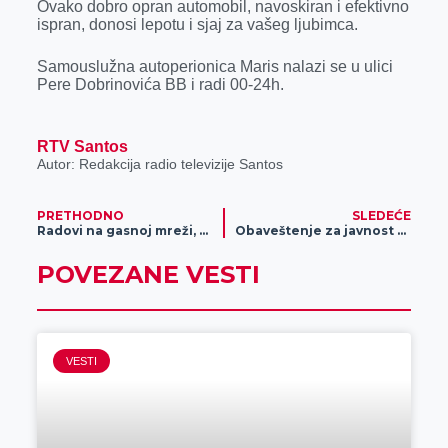
Ovako dobro opran automobil, navoskiran i efektivno
ispran, donosi lepotu i sjaj za vašeg ljubimca.
Samouslužna autoperionica Maris nalazi se u ulici
Pere Dobrinovića BB i radi 00-24h.
RTV Santos
Autor: Redakcija radio televizije Santos
PRETHODNO
SLEDEĆE
Radovi na gasnoj mreži, prekid snabdevanja u dva sela
Obaveštenje za javnost o dobrovoljnom služenju vojnog roka s oružjem u decembarskom uputnom roku 2021. godine
POVEZANE VESTI
VESTI