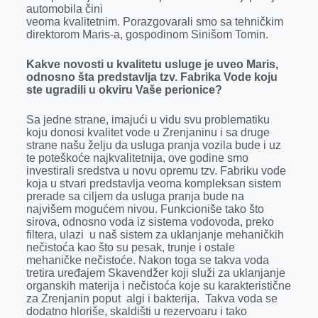
k
e
n
p
automobila čini
veoma kvalitetnim. Porazgovarali smo sa tehničkim
r
direktorom Maris-a, gospodinom Sinišom Tomin.
Kakve novosti u kvalitetu usluge je uveo Maris,
odnosno šta predstavlja tzv. Fabrika Vode koju
ste ugradili u okviru Vaše perionice?
Sa jedne strane, imajući u vidu svu problematiku
koju donosi kvalitet vode u Zrenjaninu i sa druge
strane našu želju da usluga pranja vozila bude i uz
te poteškoće najkvalitetnija, ove godine smo
investirali sredstva u novu opremu tzv. Fabriku vode
koja u stvari predstavlja veoma kompleksan sistem
prerade sa ciljem da usluga pranja bude na
najvišem mogućem nivou. Funkcioniše tako što
sirova, odnosno voda iz sistema vodovoda, preko
filtera, ulazi u naš sistem za uklanjanje mehaničkih
nečistoća kao što su pesak, trunje i ostale
mehaničke nečistoće. Nakon toga se takva voda
tretira uređajem Skavendžer koji služi za uklanjanje
organskih materija i nečistoća koje su karakteristične
za Zrenjanin poput algi i bakterija. Takva voda se
dodatno hloriše, skaldišti u rezervoaru i tako