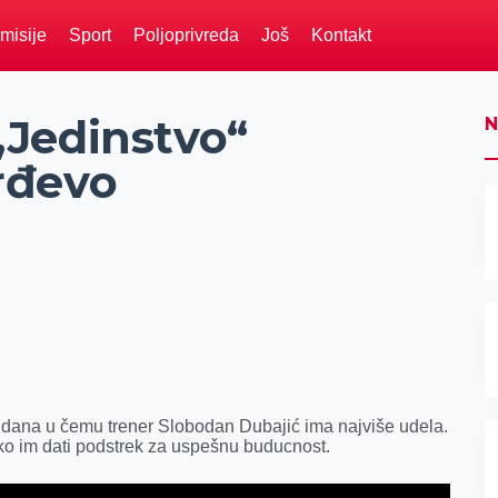
misije
Sport
Poljoprivreda
Još
Kontakt
Jedinstvo“
N
rđevo
h dana u čemu trener Slobodan Dubajić ima najviše udela.
ako im dati podstrek za uspešnu buducnost.