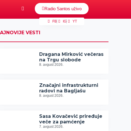
Radio Santos uživo
FB
IG
YT
AJNOVIJE VESTI
Dragana Mirković večeras
na Trgu slobode
8. avgust 2026.
Značajni infrastrukturni
radovi na Bagljašu
8. avgust 2026.
Sasa Kovačević priređuje
veče za pamćenje
7. avgust 2026.