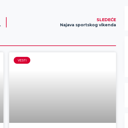
SLEDEĆE
 opštini Sečanj
Najava sportskog vikenda
VESTI