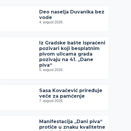
Deo naselja Duvanika bez
vode
4. avgust 2026.
Iz Gradske bašte ispraćeni
pozivari koji besplatnim
pivom ulicama grada
pozivaju na 41. „Dane
piva“
5. avgust 2026.
Sasa Kovačević priređuje
veče za pamćenje
7. avgust 2026.
Manifestacija „Dani piva“
protiče u znaku kvalitetne