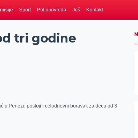
misije
Sport
Poljoprivreda
Još
Kontakt
d tri godine
N
ć u Perlezu postoji i celodnevni boravak za decu od 3