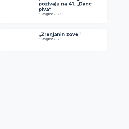
pozivaju na 41. „Dane
piva“
5. avgust 2026.
„Zrenjanin zove“
5. avgust 2026.