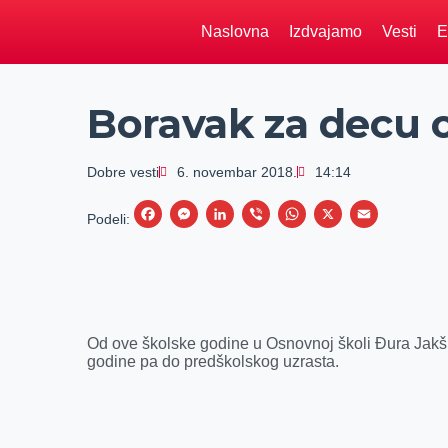
Naslovna
Izdvajamo
Vesti
E
Boravak za decu o
Dobre vesti
6. novembar 2018.
14:14
F
M
L
V
W
X
E
Podeli:
a
e
i
i
h
m
c
s
n
b
a
a
e
s
k
e
t
i
b
e
e
r
s
l
Od ove školske godine u Osnovnoj školi Đura Jakši
o
n
d
A
godine pa do predškolskog uzrasta.
o
g
I
p
k
e
n
p
r