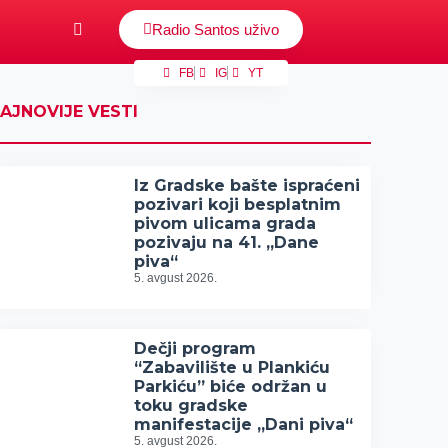
Radio Santos uživo
FB
IG
YT
AJNOVIJE VESTI
Iz Gradske bašte ispraćeni
pozivari koji besplatnim
pivom ulicama grada
pozivaju na 41. „Dane
piva“
5. avgust 2026.
Dečji program
“Zabavilište u Plankiću
Parkiću” biće održan u
toku gradske
manifestacije „Dani piva“
5. avgust 2026.