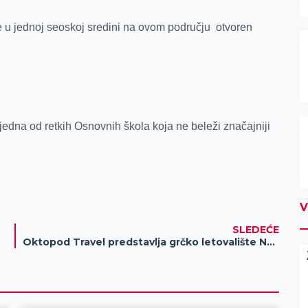
e u jednoj seoskoj sredini na ovom području otvoren
jedna od retkih Osnovnih škola koja ne beleži značajniji
V
SLEDEĆE
Oktopod Travel predstavlja grčko letovalište Nea Vrasna