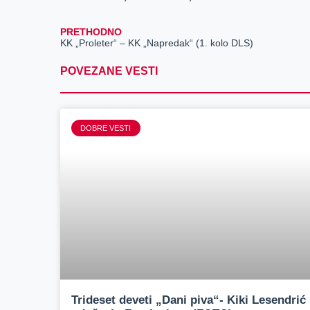
PRETHODNO
KK „Proleter“ – KK „Napredak“ (1. kolo DLS)
POVEZANE VESTI
DOBRE VESTI
Trideset deveti „Dani piva“- Kiki Lesendrić