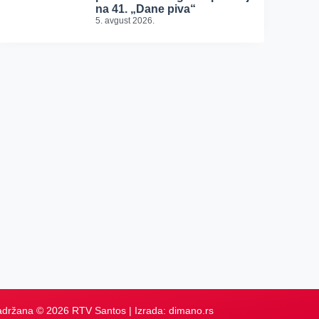
na 41. „Dane piva“
5. avgust 2026.
adržana © 2026 RTV Santos | Izrada:
dimano.rs