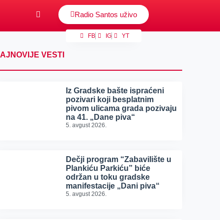
Radio Santos uživo
FB
IG
YT
AJNOVIJE VESTI
Iz Gradske bašte ispraćeni
pozivari koji besplatnim
pivom ulicama grada pozivaju
na 41. „Dane piva“
5. avgust 2026.
Dečji program “Zabavilište u
Plankiću Parkiću” biće
održan u toku gradske
manifestacije „Dani piva“
5. avgust 2026.