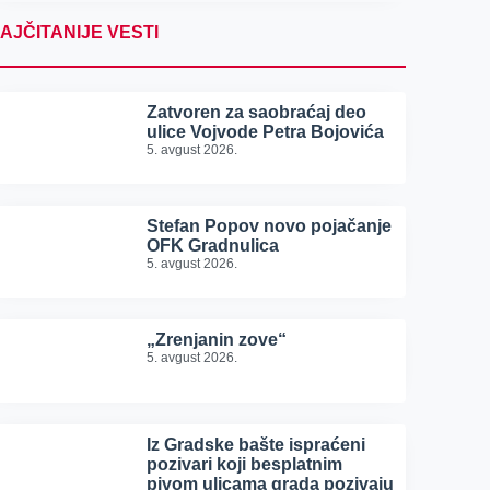
AJČITANIJE VESTI
Zatvoren za saobraćaj deo
ulice Vojvode Petra Bojovića
5. avgust 2026.
Stefan Popov novo pojačanje
OFK Gradnulica
5. avgust 2026.
„Zrenjanin zove“
5. avgust 2026.
Iz Gradske bašte ispraćeni
pozivari koji besplatnim
pivom ulicama grada pozivaju