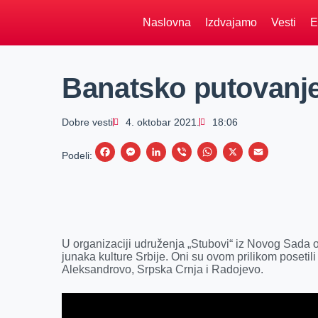
Naslovna
Izdvajamo
Vesti
E
Banatsko putovanje
Dobre vesti
4. oktobar 2021.
18:06
F
M
L
V
W
X
E
Podeli:
a
e
i
i
h
m
c
s
n
b
a
a
e
s
k
e
t
i
b
e
e
r
s
l
U organizaciji udruženja „Stubovi“ iz Novog Sada o
o
n
d
A
junaka kulture Srbije. Oni su ovom prilikom posetil
Aleksandrovo, Srpska Crnja i Radojevo.
o
g
I
p
k
e
n
p
r