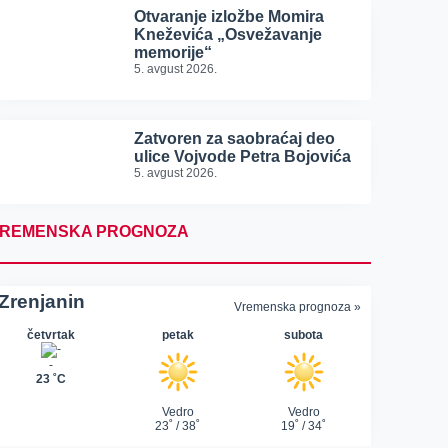
Otvaranje izložbe Momira
Kneževića „Osvežavanje
memorije“
5. avgust 2026.
Zatvoren za saobraćaj deo
ulice Vojvode Petra Bojovića
5. avgust 2026.
REMENSKA PROGNOZA