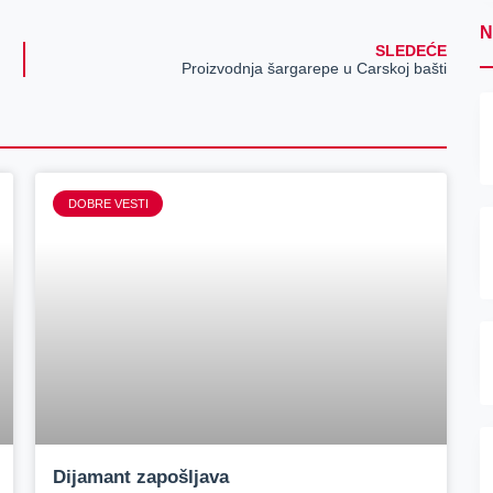
N
SLEDEĆE
Proizvodnja šargarepe u Carskoj bašti
DOBRE VESTI
Dijamant zapošljava