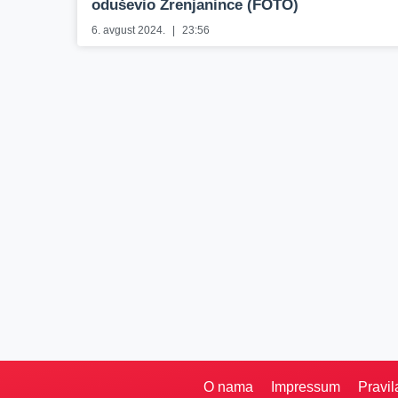
oduševio Zrenjanince (FOTO)
6. avgust 2024.
23:56
O nama
Impressum
Pravil