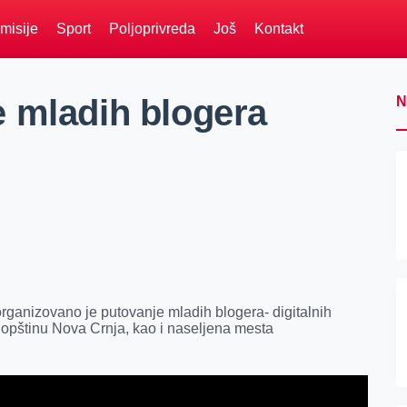
misije
Sport
Poljoprivreda
Još
Kontakt
 mladih blogera
N
rganizovano je putovanje mladih blogera- digitalnih
i opštinu Nova Crnja, kao i naseljena mesta