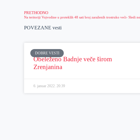
PRETHODNO
POVEZANE vesti
DOBRE VESTI
Obeleženo Badnje veče širom
Zrenjanina
6. januar 2022.
20:39