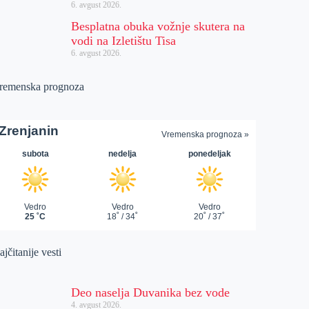
6. avgust 2026.
Besplatna obuka vožnje skutera na
vodi na Izletištu Tisa
6. avgust 2026.
remenska prognoza
jčitanije vesti
Deo naselja Duvanika bez vode
4. avgust 2026.