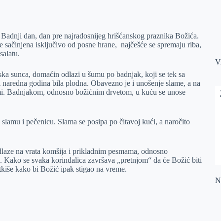
u Badnji dan, dan pre najradosnijeg hrišćanskog praznika Božića.
e sačinjena isključivo od posne hrane, najčešće se spremaju riba,
salatu.
V
aska sunca, domaćin odlazi u šumu po badnjak, koji se tek sa
i naredna godina bila plodna. Obavezno je i unošenje slame, a na
slami. Badnjakom, odnosno božićnim drvetom, u kuću se unose
lamu i pečenicu. Slama se posipa po čitavoj kući, a naročito
dlaze na vrata komšija i prikladnim pesmama, odnosno
 Kako se svaka korinđalica završava „pretnjom“ da će Božić biti
tkiše kako bi Božić ipak stigao na vreme.
Na