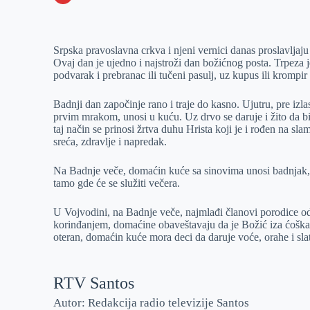
o
n
e
e
a
E
k
g
d
r
t
m
Srpska pravoslavna crkva i njeni vernici danas proslavljaj
e
I
s
a
Ovaj dan je ujedno i najstroži dan božićnog posta. Trpeza j
r
n
A
i
podvarak i prebranac ili tučeni pasulj, uz kupus ili krompir 
p
l
Badnji dan započinje rano i traje do kasno. Ujutru, pre izl
p
prvim mrakom, unosi u kuću. Uz drvo se daruje i žito da b
taj način se prinosi žrtva duhu Hrista koji je i rođen na 
sreća, zdravlje i napredak.
Na Badnje veče, domaćin kuće sa sinovima unosi badnjak, s
tamo gde će se služiti večera.
U Vojvodini, na Badnje veče, najmlađi članovi porodice o
korinđanjem, domaćine obaveštavaju da je Božić iza ćoška.
oteran, domaćin kuće mora deci da daruje voće, orahe i sla
RTV Santos
Autor: Redakcija radio televizije Santos