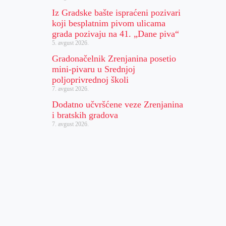
Iz Gradske bašte ispraćeni pozivari
koji besplatnim pivom ulicama
grada pozivaju na 41. „Dane piva“
5. avgust 2026.
Gradonačelnik Zrenjanina posetio
mini-pivaru u Srednjoj
poljoprivrednoj školi
7. avgust 2026.
Dodatno učvršćene veze Zrenjanina
i bratskih gradova
7. avgust 2026.