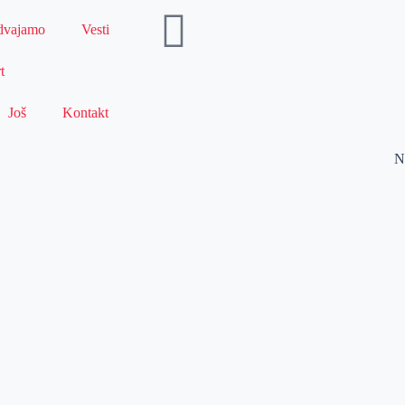
dvajamo
Vesti
t
Još
Kontakt
N