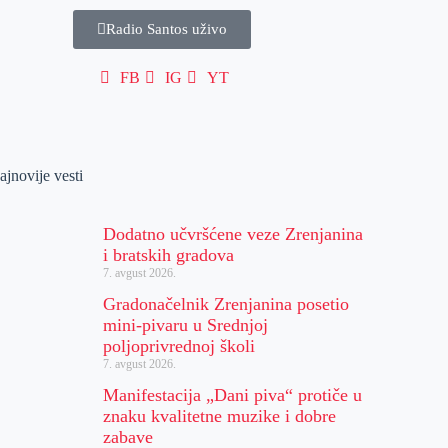
Radio Santos uživo
FB
IG
YT
ajnovije vesti
Dodatno učvršćene veze Zrenjanina
i bratskih gradova
7. avgust 2026.
Gradonačelnik Zrenjanina posetio
mini-pivaru u Srednjoj
poljoprivrednoj školi
7. avgust 2026.
Manifestacija „Dani piva“ protiče u
znaku kvalitetne muzike i dobre
zabave