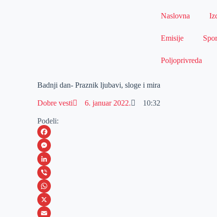
Naslovna
Iz
Emisije
Spor
Poljoprivreda
Badnji dan- Praznik ljubavi, sloge i mira
Dobre vesti
6. januar 2022.
10:32
Podeli:
F
a
M
c
e
L
e
s
i
V
b
s
n
i
W
o
e
k
b
h
X