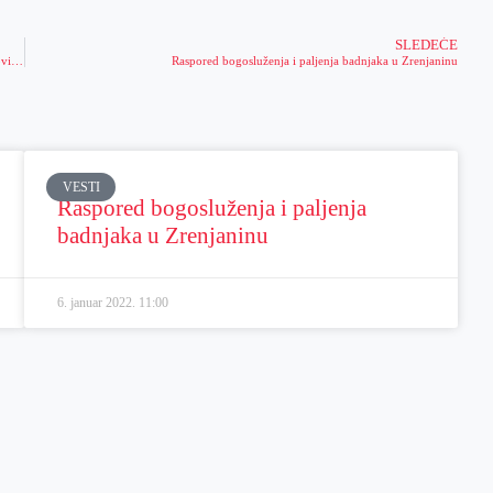
SLEDEĆE
Na teritoriji Vojvodine u proteklih 48 sati broj zaraženih trostruko veći- Sledi novi talas epidemije
Raspored bogosluženja i paljenja badnjaka u Zrenjaninu
VESTI
Raspored bogosluženja i paljenja
badnjaka u Zrenjaninu
6. januar 2022.
11:00