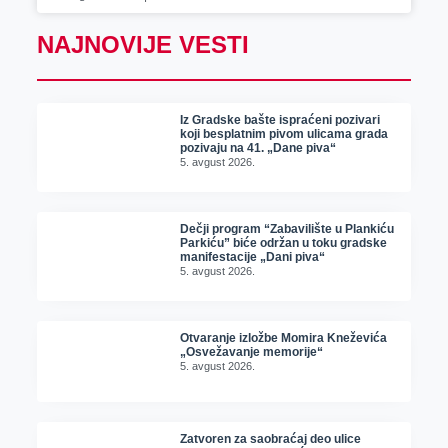
NAJNOVIJE VESTI
Iz Gradske bašte ispraćeni pozivari
koji besplatnim pivom ulicama grada
pozivaju na 41. „Dane piva“
5. avgust 2026.
Dečji program “Zabavilište u Plankiću
Parkiću” biće održan u toku gradske
manifestacije „Dani piva“
5. avgust 2026.
Otvaranje izložbe Momira Kneževića
„Osvežavanje memorije“
5. avgust 2026.
Zatvoren za saobraćaj deo ulice