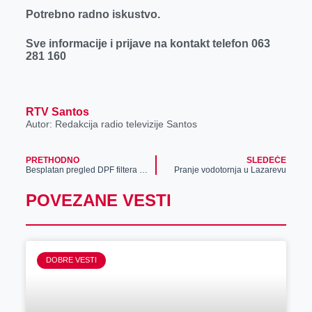
o
g
I
p
Potrebno radno iskustvo.
k
e
n
p
r
Sve informacije i prijave na kontakt telefon 063
281 160
RTV Santos
Autor: Redakcija radio televizije Santos
PRETHODNO
SLEDEĆE
Besplatan pregled DPF filtera u DPF Servisu „Magnum“
Pranje vodotornja u Lazarevu
POVEZANE VESTI
DOBRE VESTI