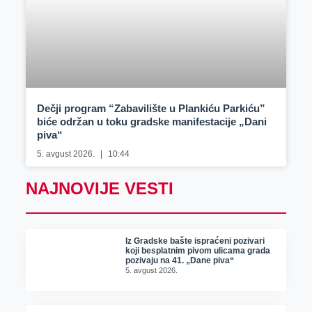
Dečji program “Zabavilište u Plankiću Parkiću”
biće održan u toku gradske manifestacije „Dani
piva“
5. avgust 2026.
10:44
NAJNOVIJE VESTI
Iz Gradske bašte ispraćeni pozivari
koji besplatnim pivom ulicama grada
pozivaju na 41. „Dane piva“
5. avgust 2026.