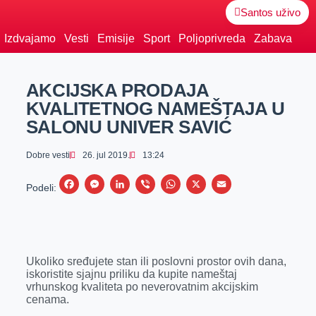
Santos uživo
Izdvajamo
Vesti
Emisije
Sport
Poljoprivreda
Zabava
AKCIJSKA PRODAJA
KVALITETNOG NAMEŠTAJA U
SALONU UNIVER SAVIĆ
Dobre vesti
26. jul 2019.
13:24
F
M
L
V
W
X
E
Podeli:
a
e
i
i
h
m
c
s
n
b
a
a
e
s
k
e
t
i
Ukoliko sređujete stan ili poslovni prostor ovih dana,
b
e
e
r
s
l
iskoristite sjajnu priliku da kupite nameštaj
o
n
d
A
vrhunskog kvaliteta po neverovatnim akcijskim
cenama.
o
g
I
p