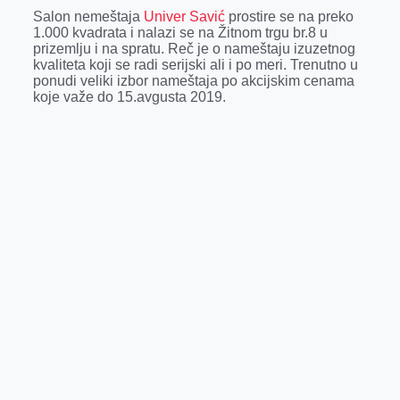
k
e
n
p
Salon nemeštaja
Univer Savić
prostire se na preko
1.000 kvadrata i nalazi se na Žitnom trgu br.8 u
r
prizemlju i na spratu. Reč je o nameštaju izuzetnog
kvaliteta koji se radi serijski ali i po meri. Trenutno u
ponudi veliki izbor nameštaja po akcijskim cenama
koje važe do 15.avgusta 2019.