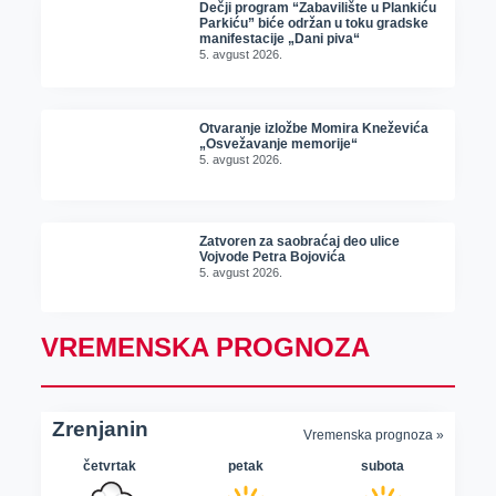
Dečji program “Zabavilište u Plankiću
Parkiću” biće održan u toku gradske
manifestacije „Dani piva“
5. avgust 2026.
Otvaranje izložbe Momira Kneževića
„Osvežavanje memorije“
5. avgust 2026.
Zatvoren za saobraćaj deo ulice
Vojvode Petra Bojovića
5. avgust 2026.
VREMENSKA PROGNOZA