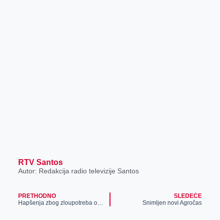
RTV Santos
Autor: Redakcija radio televizije Santos
PRETHODNO
SLEDEĆE
Hapšenja zbog zloupotreba oko kupovine poljoprivrednog zemljišta
Snimljen novi Agročas