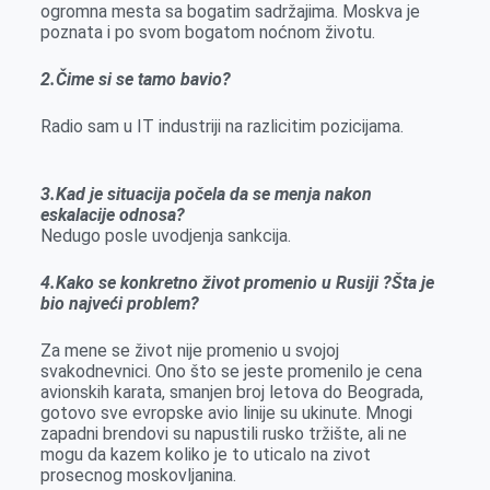
ogromna mesta sa bogatim sadržajima. Moskva je
poznata i po svom bogatom noćnom životu.
2.Čime si se tamo bavio?
Radio sam u IT industriji na razlicitim pozicijama.
3.Kad je situacija počela da se menja nakon
eskalacije odnosa?
Nedugo posle uvodjenja sankcija.
4.Kako se konkretno život promenio u Rusiji ?Šta je
bio najveći problem?
Za mene se život nije promenio u svojoj
svakodnevnici. Ono što se jeste promenilo je cena
avionskih karata, smanjen broj letova do Beograda,
gotovo sve evropske avio linije su ukinute. Mnogi
zapadni brendovi su napustili rusko tržište, ali ne
mogu da kazem koliko je to uticalo na zivot
prosecnog moskovljanina.