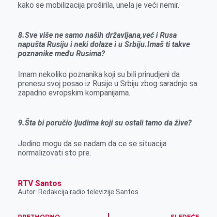
kako se mobilizacija proširila, unela je veći nemir.
8.Sve više ne samo naših državljana,već i Rusa
napušta Rusiju i neki dolaze i u Srbiju.Imaš ti takve
poznanike među Rusima?
Imam nekoliko poznanika koji su bili prinudjeni da
prenesu svoj posao iz Rusije u Srbiju zbog saradnje sa
zapadno evropskim kompanijama.
9.Šta bi poručio ljudima koji su ostali tamo da žive?
Jedino mogu da se nadam da ce se situacija
normalizovati sto pre.
RTV Santos
Autor: Redakcija radio televizije Santos
PRETHODNO
SLEDEĆE