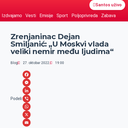
Santos uživo
Izdvajamo
Vesti
Emisije
Sport
Poljoprivreda
Zabava
Zrenjaninac Dejan
Smiljanić: „U Moskvi vlada
veliki nemir među ljudima“
Blog
27. oktobar 2022.
19:00
F
a
M
c
e
L
Podeli:
e
s
i
V
b
s
n
i
W
o
e
k
b
h
X