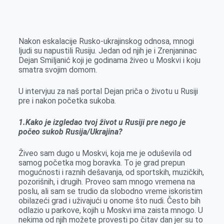
o
n
e
e
a
E
k
g
d
r
t
m
e
I
s
a
Nakon eskalacije Rusko-ukrajinskog odnosa, mnogi
r
n
A
i
ljudi su napustili Rusiju. Jedan od njih je i Zrenjaninac
Dejan Smiljanić koji je godinama živeo u Moskvi i koju
p
l
smatra svojim domom.
p
U intervjuu za naš portal Dejan priča o životu u Rusiji
pre i nakon početka sukoba.
1.Kako je izgledao tvoj život u Rusiji pre nego je
počeo sukob Rusija/Ukrajina?
Živeo sam dugo u Moskvi, koja me je oduševila od
samog početka mog boravka. To je grad prepun
mogućnosti i raznih dešavanja, od sportskih, muzičkih,
pozorišnih, i drugih. Proveo sam mnogo vremena na
poslu, ali sam se trudio da slobodno vreme iskoristim
obilazeći grad i uživajući u onome što nudi. Često bih
odlazio u parkove, kojih u Moskvi ima zaista mnogo. U
nekima od njih možete provesti po čitav dan jer su to