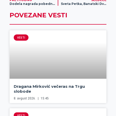
Dodela nagrada pobednicima „Letnje stručne prakse“ 2022.
Sveta Petka, Banatski Dvor 2022.
POVEZANE VESTI
VESTI
Dragana Mirković večeras na Trgu
slobode
8. avgust 2026.
15:45
VESTI