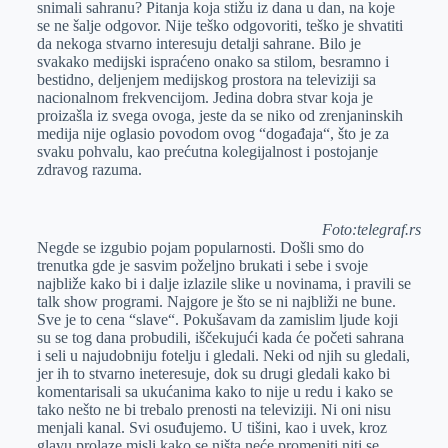
snimali sahranu? Pitanja koja stižu iz dana u dan, na koje
r
n
A
i
se ne šalje odgovor. Nije teško odgovoriti, teško je shvatiti
da nekoga stvarno interesuju detalji sahrane. Bilo je
p
l
svakako medijski ispraćeno onako sa stilom, besramno i
p
bestidno, deljenjem medijskog prostora na televiziji sa
nacionalnom frekvencijom. Jedina dobra stvar koja je
proizašla iz svega ovoga, jeste da se niko od zrenjaninskih
medija nije oglasio povodom ovog “događaja“, što je za
svaku pohvalu, kao prećutna kolegijalnost i postojanje
zdravog razuma.
Foto:telegraf.rs
Negde se izgubio pojam popularnosti. Došli smo do
trenutka gde je sasvim poželjno brukati i sebe i svoje
najbliže kako bi i dalje izlazile slike u novinama, i pravili se
talk show programi. Najgore je što se ni najbliži ne bune.
Sve je to cena “slave“. Pokušavam da zamislim ljude koji
su se tog dana probudili, iščekujući kada će početi sahrana
i seli u najudobniju fotelju i gledali. Neki od njih su gledali,
jer ih to stvarno ineteresuje, dok su drugi gledali kako bi
komentarisali sa ukućanima kako to nije u redu i kako se
tako nešto ne bi trebalo prenosti na televiziji. Ni oni nisu
menjali kanal. Svi osuđujemo. U tišini, kao i uvek, kroz
glavu prolaze misli kako se ništa neće promeniti niti se