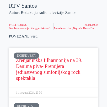
RTV Santos
Autor: Redakcija radio televizije Santos
PRETHODNO
SLEDEĆE
Besplatno merenje očnog pritiska u Opštini Nova Crnja
Autoslalom trka „Nagrada Banata“ u Zrenjaninu (Foto)
POVEZANE vesti
DOBRE VESTI
Zrenjaninska filharmonija na 39.
Danima piva- Premijera
jedinstvenog simfonijskog rock
spektakla
11. avgust 2024.
23:50
DOBRE VESTI