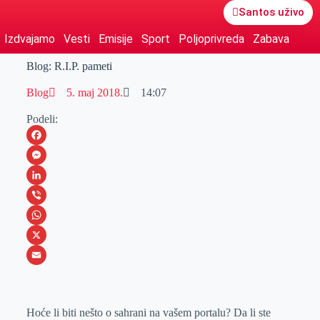
Santos uživo
Izdvajamo
Vesti
Emisije
Sport
Poljoprivreda
Zabava
Blog: R.I.P. pameti
Blog
5. maj 2018.
14:07
Podeli:
F
a
M
c
e
L
e
s
i
V
b
s
n
i
W
o
e
k
b
h
X
o
n
e
e
a
E
k
g
d
r
t
m
Hoće li biti nešto o sahrani na vašem portalu? Da li ste
e
I
s
a