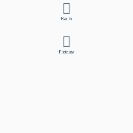
Radio
Pretraga
Pretraga
Kategorije
Ostalo
Naslovna