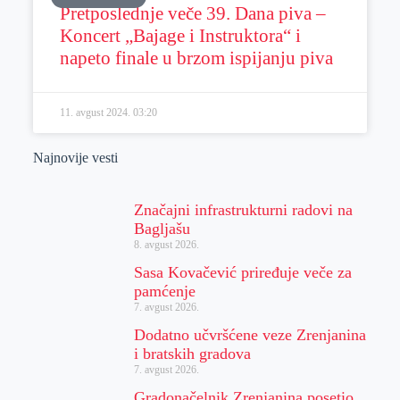
Pretposlednje veče 39. Dana piva –
Koncert „Bajage i Instruktora“ i
napeto finale u brzom ispijanju piva
11. avgust 2024.
03:20
Najnovije vesti
Značajni infrastrukturni radovi na
Bagljašu
8. avgust 2026.
Sasa Kovačević priređuje veče za
pamćenje
7. avgust 2026.
Dodatno učvršćene veze Zrenjanina
i bratskih gradova
7. avgust 2026.
Gradonačelnik Zrenjanina posetio