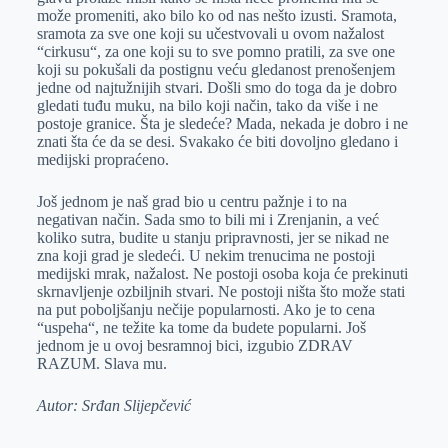
može promeniti, ako bilo ko od nas nešto izusti. Sramota,
sramota za sve one koji su učestvovali u ovom nažalost
“cirkusu“, za one koji su to sve pomno pratili, za sve one
koji su pokušali da postignu veću gledanost prenošenjem
jedne od najtužnijih stvari. Došli smo do toga da je dobro
gledati tuđu muku, na bilo koji način, tako da više i ne
postoje granice. Šta je sledeće? Mada, nekada je dobro i ne
znati šta će da se desi. Svakako će biti dovoljno gledano i
medijski propraćeno.
Još jednom je naš grad bio u centru pažnje i to na
negativan način. Sada smo to bili mi i Zrenjanin, a već
koliko sutra, budite u stanju pripravnosti, jer se nikad ne
zna koji grad je sledeći. U nekim trenucima ne postoji
medijski mrak, nažalost. Ne postoji osoba koja će prekinuti
skrnavljenje ozbiljnih stvari. Ne postoji ništa što može stati
na put poboljšanju nečije popularnosti. Ako je to cena
“uspeha“, ne težite ka tome da budete popularni. Još
jednom je u ovoj besramnoj bici, izgubio ZDRAV
RAZUM. Slava mu.
Autor: Srđan Slijepčević