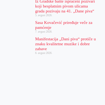
Iz Gradske bašte ispraćeni pozivari
koji besplatnim pivom ulicama
grada pozivaju na 41. „Dane piva“
5. avgust 2026.
Sasa Kovačević priređuje veče za
pamćenje
7. avgust 2026.
Manifestacija „Dani piva“ protiče u
znaku kvalitetne muzike i dobre
zabave
6. avgust 2026.