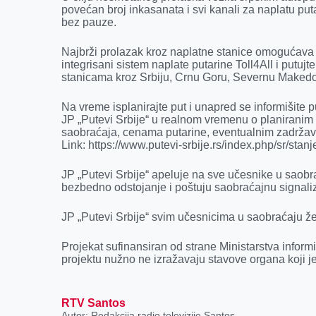
k
e
n
p
povećan broj inkasanata i svi kanali za naplatu puta
r
bez pauze.
Najbrži prolazak kroz naplatne stanice omogućava 
integrisani sistem naplate putarine Toll4All i put
stanicama kroz Srbiju, Crnu Goru, Severnu Makedon
Na vreme isplanirajte put i unapred se informišite p
JP „Putevi Srbije“ u realnom vremenu o planirani
saobraćaja, cenama putarine, eventualnim zadrža
Link: https://www.putevi-srbije.rs/index.php/sr/
JP „Putevi Srbije“ apeluje na sve učesnike u saobr
bezbedno odstojanje i poštuju saobraćajnu signaliz
JP „Putevi Srbije“ svim učesnicima u saobraćaju že
Projekat sufinansiran od strane Ministarstva inform
projektu nužno ne izražavaju stavove organa koji je
RTV Santos
Autor: Redakcija radio televizije Santos