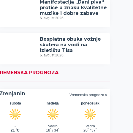
Manifestacija „Dani piva“
protiče u znaku kvalitetne
muzike i dobre zabave
6. avgust 2026.
Besplatna obuka vožnje
skutera na vodi na
Izletištu Tisa
6. avgust 2026.
REMENSKA PROGNOZA