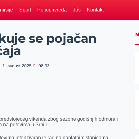
misije
Sport
Poljoprivreda
Još
Kontakt
ekuje se pojačan
N
ćaja
1. avgust 2025.
08:33
 predstojećeg vikenda zbog sezone godišnjih odmora i
 na putevima u Srbiji.
evima intenziviran je rad na naplatnim stanicama,