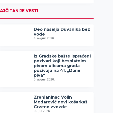
AJČITANIJE VESTI
Deo naselja Duvanika bez
vode
4. avgust 2026.
Iz Gradske bašte ispraćeni
pozivari koji besplatnim
pivom ulicama grada
pozivaju na 41. „Dane
piva“
5. avgust 2026.
Zrenjaninac Vojin
Medarević novi košarkaš
Crvene zvezde
30. jul 2026.