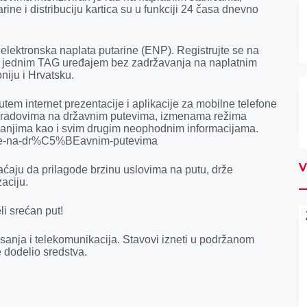
rine i distribuciju kartica su u funkciji 24 časa dnevno
elektronska naplata putarine (ENP). Registrujte se na
ujte jednim TAG uređajem bez zadržavanja na naplatnim
iju i Hrvatsku.
utem internet prezentacije i aplikacije za mobilne telefone
m radovima na državnim putevima, izmenama režima
vanjima kao i svim drugim neophodnim informacijama.
stanje-na-dr%C5%BEavnim-putevima
V
aćaju da prilagode brzinu uslovima na putu, drže
aciju.
li srećan put!
isanja i telekomunikacija. Stavovi izneti u podržanom
 dodelio sredstva.