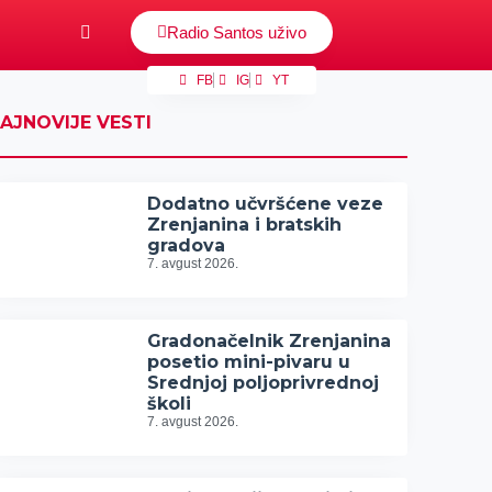
Radio Santos uživo
FB
IG
YT
AJNOVIJE VESTI
Dodatno učvršćene veze
Zrenjanina i bratskih
gradova
7. avgust 2026.
Gradonačelnik Zrenjanina
posetio mini-pivaru u
Srednjoj poljoprivrednoj
školi
7. avgust 2026.