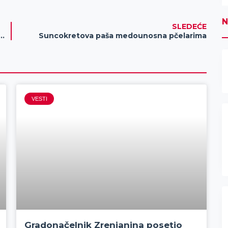
N
SLEDEĆE
Službe za lokalnu poresku administraciju
Suncokretova paša medounosna pčelarima
VESTI
Gradonačelnik Zrenjanina posetio