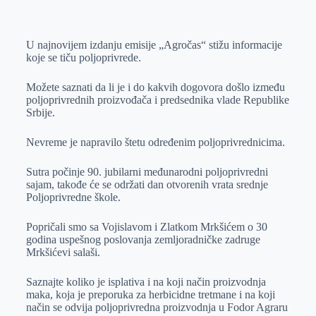
o
n
e
e
a
E
k
g
d
r
t
m
U najnovijem izdanju emisije „Agročas“ stižu informacije
e
I
s
a
koje se tiču poljoprivrede.
r
n
A
i
p
l
Možete saznati da li je i do kakvih dogovora došlo između
poljoprivrednih proizvođača i predsednika vlade Republike
p
Srbije.
Nevreme je napravilo štetu određenim poljoprivrednicima.
Sutra počinje 90. jubilarni međunarodni poljoprivredni
sajam, takođe će se održati dan otvorenih vrata srednje
Poljoprivredne škole.
Popričali smo sa Vojislavom i Zlatkom Mrkšićem o 30
godina uspešnog poslovanja zemljoradničke zadruge
Mrkšićevi salaši.
Saznajte koliko je isplativa i na koji način proizvodnja
maka, koja je preporuka za herbicidne tretmane i na koji
način se odvija poljoprivredna proizvodnja u Fodor Agraru