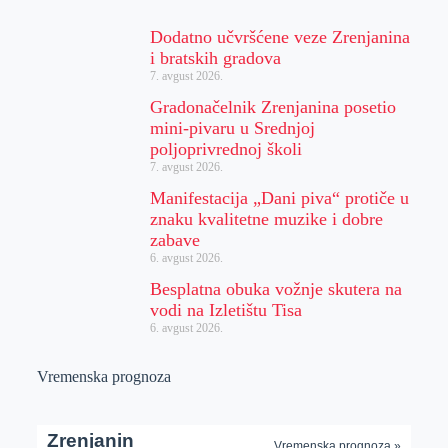
Dodatno učvršćene veze Zrenjanina
i bratskih gradova
7. avgust 2026.
Gradonačelnik Zrenjanina posetio
mini-pivaru u Srednjoj
poljoprivrednoj školi
7. avgust 2026.
Manifestacija „Dani piva“ protiče u
znaku kvalitetne muzike i dobre
zabave
6. avgust 2026.
Besplatna obuka vožnje skutera na
vodi na Izletištu Tisa
6. avgust 2026.
Vremenska prognoza