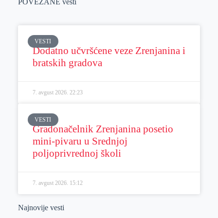
POVEZANE vesti
VESTI
Dodatno učvršćene veze Zrenjanina i
bratskih gradova
7. avgust 2026.
22:23
VESTI
Gradonačelnik Zrenjanina posetio
mini-pivaru u Srednjoj
poljoprivrednoj školi
7. avgust 2026.
15:12
Najnovije vesti