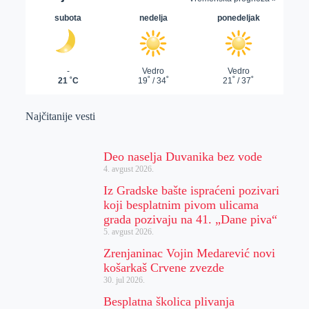
Najčitanije vesti
Deo naselja Duvanika bez vode
4. avgust 2026.
Iz Gradske bašte ispraćeni pozivari
koji besplatnim pivom ulicama
grada pozivaju na 41. „Dane piva“
5. avgust 2026.
Zrenjaninac Vojin Medarević novi
košarkaš Crvene zvezde
30. jul 2026.
Besplatna školica plivanja