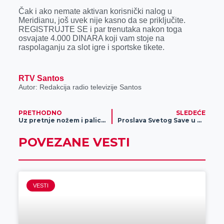
Čak i ako nemate aktivan korisnički nalog u
Meridianu, još uvek nije kasno da se priključite.
REGISTRUJTE SE i par trenutaka nakon toga
osvajate 4.000 DINARA koji vam stoje na
raspolaganju za slot igre i sportske tikete.
RTV Santos
Autor: Redakcija radio televizije Santos
PRETHODNO
SLEDEĆE
Uz pretnje nožem i palicom odneli 50.000 dinara
Proslava Svetog Save u osnovnoj i srednjoj školi „9. maj“
POVEZANE VESTI
VESTI