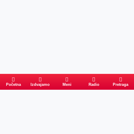
Početna
Izdvajamo
Meni
Radio
Pretraga
Pretraga
Kategorije