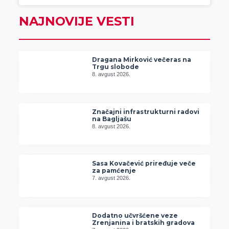
NAJNOVIJE VESTI
Dragana Mirković večeras na
Trgu slobode
8. avgust 2026.
Značajni infrastrukturni radovi
na Bagljašu
8. avgust 2026.
Sasa Kovačević priređuje veče
za pamćenje
7. avgust 2026.
Dodatno učvršćene veze
Zrenjanina i bratskih gradova