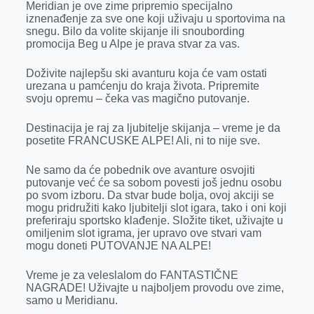
o
g
I
p
Meridian je ove zime pripremio specijalno
iznenađenje za sve one koji uživaju u sportovima na
k
e
n
p
snegu. Bilo da volite skijanje ili snoubording
promocija Beg u Alpe je prava stvar za vas.
r
Doživite najlepšu ski avanturu koja će vam ostati
urezana u pamćenju do kraja života. Pripremite
svoju opremu – čeka vas magično putovanje.
Destinacija je raj za ljubitelje skijanja – vreme je da
posetite FRANCUSKE ALPE! Ali, ni to nije sve.
Ne samo da će pobednik ove avanture osvojiti
putovanje već će sa sobom povesti još jednu osobu
po svom izboru. Da stvar bude bolja, ovoj akciji se
mogu pridružiti kako ljubitelji slot igara, tako i oni koji
preferiraju sportsko klađenje. Složite tiket, uživajte u
omiljenim slot igrama, jer upravo ove stvari vam
mogu doneti PUTOVANJE NA ALPE!
Vreme je za veleslalom do FANTASTIČNE
NAGRADE! Uživajte u najboljem provodu ove zime,
samo u Meridianu.