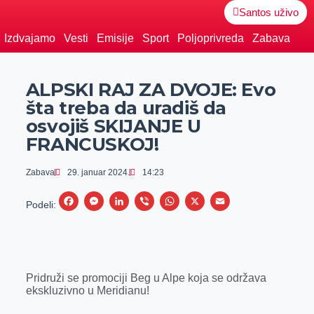
Santos uživo
Izdvajamo
Vesti
Emisije
Sport
Poljoprivreda
Zabava
ALPSKI RAJ ZA DVOJE: Evo
šta treba da uradiš da
osvojiš SKIJANJE U
FRANCUSKOJ!
Zabava
29. januar 2024.
14:23
F
M
L
V
W
X
E
Podeli:
a
e
i
i
h
m
c
s
n
b
a
a
e
s
k
e
t
i
Pridruži se promociji Beg u Alpe koja se održava
b
e
e
r
s
l
ekskluzivno u Meridianu!
o
n
d
A