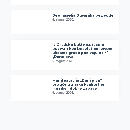
Deo naselja Duvanika bez vode
4. avgust 2026.
Iz Gradske bašte ispraćeni
pozivari koji besplatnim pivom
ulicama grada pozivaju na 41.
„Dane piva“
5. avgust 2026.
Manifestacija „Dani piva“
protiče u znaku kvalitetne
muzike i dobre zabave
6. avgust 2026.