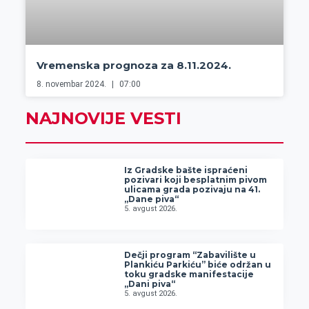
Vremenska prognoza za 8.11.2024.
8. novembar 2024.
07:00
NAJNOVIJE VESTI
Iz Gradske bašte ispraćeni
pozivari koji besplatnim pivom
ulicama grada pozivaju na 41.
„Dane piva“
5. avgust 2026.
Dečji program “Zabavilište u
Plankiću Parkiću” biće održan u
toku gradske manifestacije
„Dani piva“
5. avgust 2026.