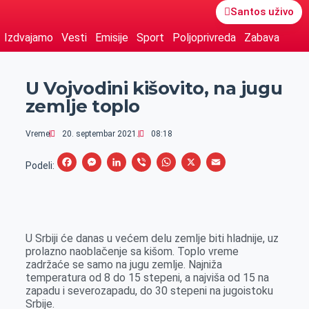
Santos uživo
Izdvajamo
Vesti
Emisije
Sport
Poljoprivreda
Zabava
U Vojvodini kišovito, na jugu
zemlje toplo
Vreme
20. septembar 2021.
08:18
F
M
L
V
W
X
E
Podeli:
a
e
i
i
h
m
c
s
n
b
a
a
e
s
k
e
t
i
U Srbiji će danas u većem delu zemlje biti hladnije, uz
b
e
e
r
s
l
prolazno naoblačenje sa kišom. Toplo vreme
o
n
d
A
zadržaće se samo na jugu zemlje. Najniža
temperatura od 8 do 15 stepeni, a najviša od 15 na
o
g
I
p
zapadu i severozapadu, do 30 stepeni na jugoistoku
k
e
n
p
Srbije.