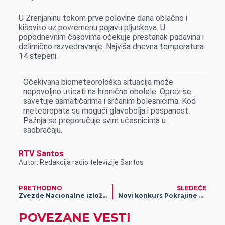
r
U Zrenjaninu tokom prve polovine dana oblačno i
kišovito uz povremenu pojavu pljuskova. U
popodnevnim časovima očekuje prestanak padavina i
delimično razvedravanje. Najviša dnevna temperatura
14 stepeni.
Očekivana biometeorološka situacija može
nepovolјno uticati na hronično obolele. Oprez se
savetuje asmatičarima i srčanim bolesnicima. Kod
meteoropata su mogući glavobolјa i pospanost.
Pažnja se preporučuje svim učesnicima u
saobraćaju.
RTV Santos
Autor: Redakcija radio televizije Santos
PRETHODNO
SLEDEĆE
Zvezde Nacionalne izložbe stoke bikovi Miško i Veliša, kao i ovan Žak
Novi konkurs Pokrajine za žensko preduzetništvo
POVEZANE VESTI