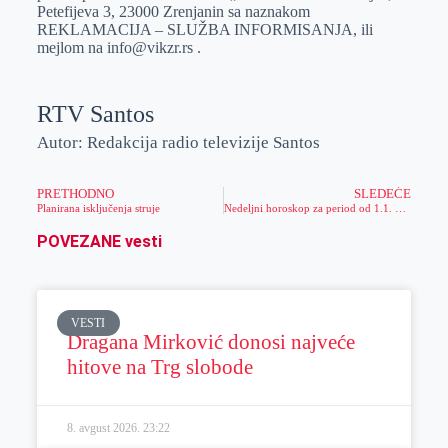
Petefijevа 3, 23000 Zrenjаnin sа nаznаkom
REKLAMACIJA – SLUŽBA INFORMISANJA, ili
mejlom nа info@vikzr.rs .
RTV Santos
Autor: Redakcija radio televizije Santos
PRETHODNO
SLEDEĆE
Planirana isključenja struje
Nedeljni horoskop za period od 1.1. do 7.1.2018.
POVEZANE vesti
VESTI
Dragana Mirković donosi najveće
hitove na Trg slobode
8. avgust 2026.
23:22