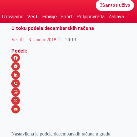
Santos uživo
Izdvajamo
Vesti
Emisije
Sport
Poljoprivreda
Zabava
U toku podela decembarskih računa
Vesti
3. januar 2018.
20:13
Podeli:
F
a
M
c
e
L
e
s
i
V
b
s
n
i
W
o
e
k
b
h
X
o
n
e
e
a
E
k
g
d
r
t
m
Nаstаvljenа je podelа decembаrskih rаčunа u grаdu.
e
I
s
a