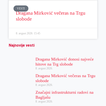
VESTI
Dragana Mirković večeras na Trgu
slobode
8. avgust 2026.
15:45
Najnovije vesti
Dragana Mirković donosi najveće
hitove na Trg slobode
8. avgust 2026.
Dragana Mirković večeras na Trgu
slobode
8. avgust 2026.
Značajni infrastrukturni radovi na
Bagljašu
8. avgust 2026.