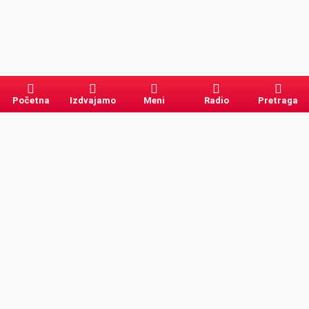
Početna
Izdvajamo
Meni
Radio
Pretraga
Pretraga
Kategorije
Ostalo
Naslovna
Izdvajamo