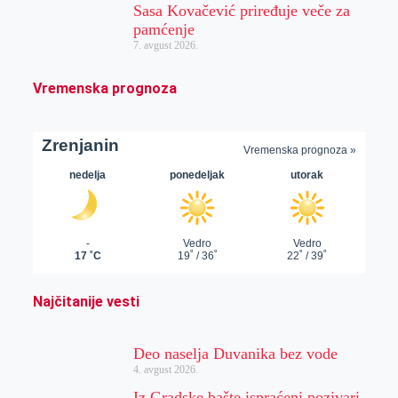
Sasa Kovačević priređuje veče za
pamćenje
7. avgust 2026.
Vremenska prognoza
Najčitanije vesti
Deo naselja Duvanika bez vode
4. avgust 2026.
Iz Gradske bašte ispraćeni pozivari