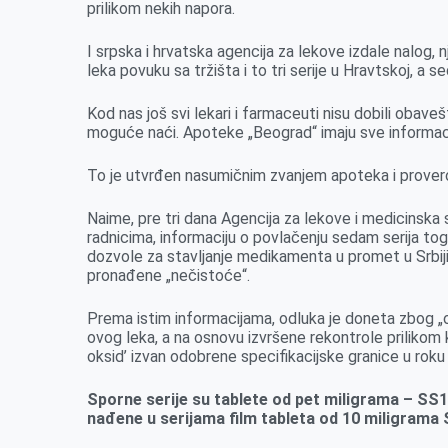
prilikom nekih napora.
k
e
n
p
r
I srpska i hrvatska agencija za lekove izdale nalog, n
leka povuku sa tržišta i to tri serije u Hravtskoj, a se
Kod nas još svi lekari i farmaceuti nisu dobili obav
moguće naći. Apoteke „Beograd“ imaju sve informacij
To je utvrđen nasumičnim zvanjem apoteka i proverom 
Naime, pre tri dana Agencija za lekove i medicinska 
radnicima, informaciju o povlačenju sedam serija tog 
dozvole za stavljanje medikamenta u promet u Srbiji
pronađene „nečistoće“.
Prema istim informacijama, odluka je doneta zbog „
ovog leka, a na osnovu izvršene rekontrole prilikom k
oksid’ izvan odobrene specifikacijske granice u roku
Sporne serije su tablete od pet miligrama – S
nađene u serijama film tableta od 10 miligra