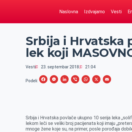
Naslovna
Izdvajamo
Vesti
Em
Srbija i Hrvatska 
lek koji MASOVN
Vesti
23. septembar 2018.
21:04
F
M
L
V
W
X
E
Podeli:
a
e
i
i
h
m
c
s
n
b
a
a
e
s
k
e
t
i
b
e
e
r
s
l
Srbija i Hrvatska povlače ukupno 10 serija leka „solif
o
n
d
A
lekom leči se veliki broj pacijenata koji imaju „pret
mnoge žene koje su, na primer, posle porođaja dobile 
o
g
I
p