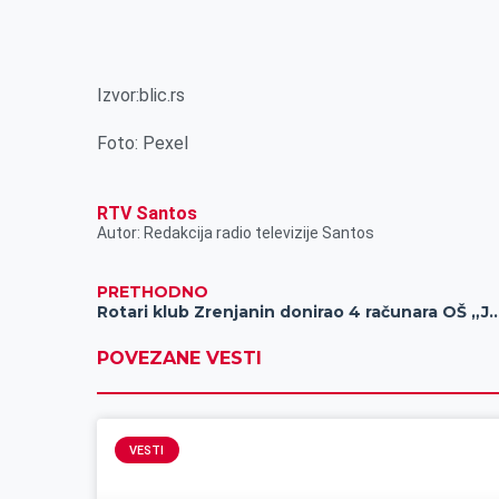
Izvor:blic.rs
Foto: Pexel
RTV Santos
Autor: Redakcija radio televizije Santos
PRETHODNO
Rotari klub Zrenjanin donirao 4 računara OŠ „Jov
POVEZANE VESTI
VESTI