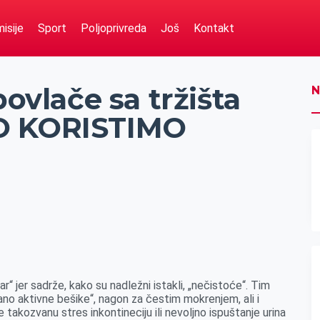
isije
Sport
Poljoprivreda
Još
Kontakt
povlače sa tržišta
N
O KORISTIMO
ar“ jer sadrže, kako su nadležni istakli, „nečistoće“. Tim
erano aktivne bešike“, nagon za čestim mokrenjem, ali i
takozvanu stres inkontineciju ili nevoljno ispuštanje urina