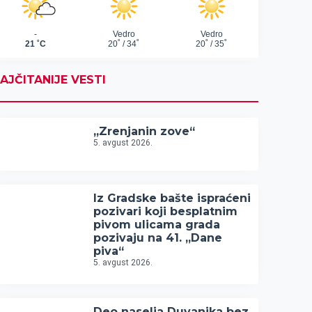
AJČITANIJE VESTI
„Zrenjanin zove“
5. avgust 2026.
Iz Gradske bašte ispraćeni
pozivari koji besplatnim
pivom ulicama grada
pozivaju na 41. „Dane
piva“
5. avgust 2026.
Deo naselja Duvanika bez