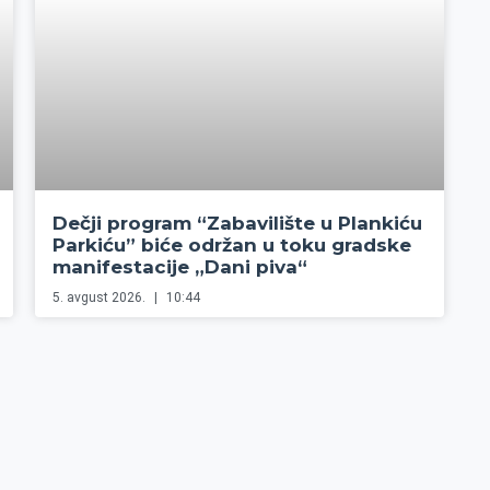
Dečji program “Zabavilište u Plankiću
Parkiću” biće održan u toku gradske
manifestacije „Dani piva“
5. avgust 2026.
10:44