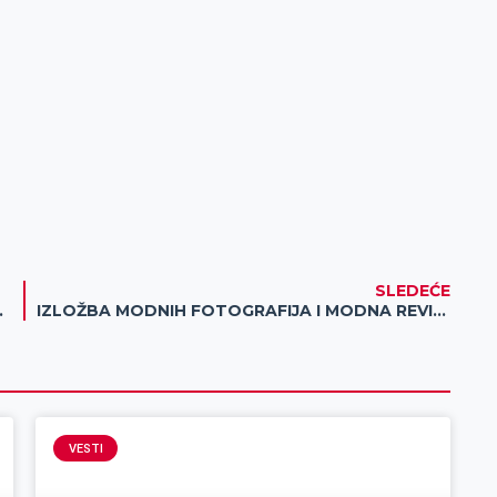
SLEDEĆE
an Jovanović Zmaj“
IZLOŽBA MODNIH FOTOGRAFIJA I MODNA REVIJA VASILIJA KOVAČEVA
VESTI