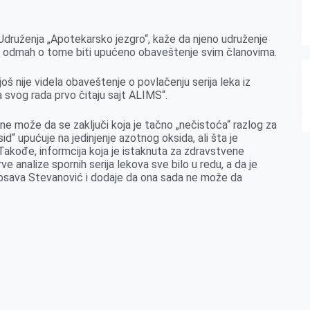
druženja „Apotekarsko jezgro“, kaže da njeno udruženje
 će odmah o tome biti upućeno obaveštenje svim članovima.
š nije videla obaveštenje o povlačenju serija leka iz
 svog rada prvo čitaju sajt ALIMS“.
ne može da se zaključi koja je tačno „nečistoća“ razlog za
id“ upućuje na jedinjenje azotnog oksida, ali šta je
 Takođe, informcija koja je istaknuta za zdravstvene
 analize spornih serija lekova sve bilo u redu, a da je
osava Stevanović i dodaje da ona sada ne može da