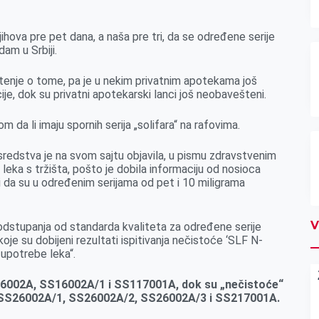
jihova pre pet dana, a naša pre tri, da se određene serije
dam u Srbiji.
eštenje o tome, pa je u nekim privatnim apotekama još
e, dok su privatni apotekarski lanci još neobavešteni.
da li imaju spornih serija „solifara“ na rafovima.
sredstva je na svom sajtu objavila, u pismu zdravstvenim
leka s tržišta, pošto je dobila informaciju od nosioca
 da su u određenim serijama od pet i 10 miligrama
V
odstupanja od standarda kvaliteta za određene serije
oje su dobijeni rezultati ispitivanja nečistoće ‘SLF N-
 upotrebe leka“.
S16002A, SS16002A/1 i SS117001A, dok su „nečistoće“
ma SS26002A/1, SS26002A/2, SS26002A/3 i SS217001A.