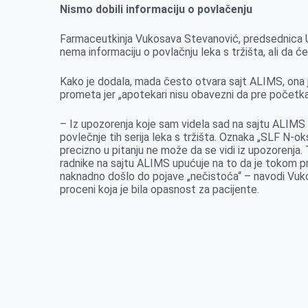
Nismo dobili informaciju o povlačenju
Farmaceutkinja Vukosava Stevanović, predsednica U
nema informaciju o povlačnju leka s tržišta, ali da
Kako je dodala, mada često otvara sajt ALIMS, ona jo
prometa jer „apotekari nisu obavezni da pre početka
– Iz upozorenja koje sam videla sad na sajtu ALIMS 
povlečnje tih serija leka s tržišta. Oznaka „SLF N-oks
precizno u pitanju ne može da se vidi iz upozorenja.
radnike na sajtu ALIMS upućuje na to da je tokom prve
naknadno došlo do pojave „nečistoća“ – navodi Vuk
proceni koja je bila opasnost za pacijente.