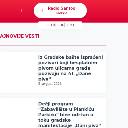
Radio Santos
uživo
FB
IG
YT
AJNOVIJE VESTI
Iz Gradske bašte ispraćeni
pozivari koji besplatnim
pivom ulicama grada
pozivaju na 41. „Dane
piva“
5. avgust 2026.
Dečji program
“Zabavilište u Plankiću
Parkiću” biće održan u
toku gradske
manifestacije „Dani piva“