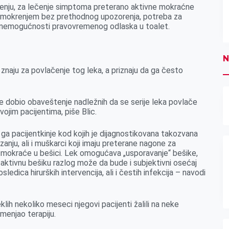
ćenju, za lečenje simptoma preterano aktivne mokraćne
za mokrenjem bez prethodnog upozorenja, potreba za
 nemogućnosti pravovremenog odlaska u toalet.
N
znaju za povlačenje tog leka, a priznaju da ga često
ije dobio obaveštenje nadležnih da se serije leka povlače
vojim pacijentima, piše Blic.
 ga pacijentkinje kod kojih je dijagnostikovana takozvana
rezanju, ali i muškarci koji imaju preterane nagone za
na mokraće u bešici. Lek omogućava „usporavanje“ bešike,
aktivnu bešiku razlog može da bude i subjektivni osećaj
ledica hirurških intervencija, ali i čestih infekcija – navodi
lih nekoliko meseci njegovi pacijenti žalili na neke
 menjao terapiju.