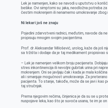
Lek je namenjen, kako se navodi u uputstvu o koriš
bešike. Ovi simptomi su: jaka, neodložna potreba 
čestim mokrenjem ili nenamerno umokravanje zbog
Ni lekari još ne znaju
Pojedini zdarvstveni radnici, međutim, navode da ne 
propisuju mnogim svojim pacijentima.
Prof. dr Aleksandar Milošević, urolog, kaže da još n
sa tržišta i dodaje da je taj medikament propisivao s
– Lek je namenjen velikom broju pacijenata. Dobijaju
stres inkontinencija ili nevoljni gubitak urina pri nap
mokrenjem. Oni se javljaju čak i kada je mala količi
ali i smanjuje mogućnost umokravanja. Za preterano 
pacijenta. To stanje, takođe, može da se javi i kao pos
taj stručnjak.
Prema njegovim rečima, činjenica je da su se u protek
nuspojave leka, kao što je suvoća usana, te im je on