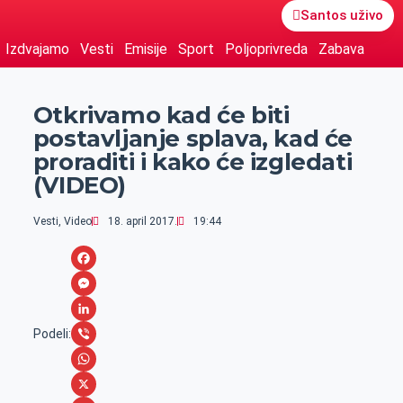
Santos uživo
Izdvajamo
Vesti
Emisije
Sport
Poljoprivreda
Zabava
Otkrivamo kad će biti
postavljanje splava, kad će
proraditi i kako će izgledati
(VIDEO)
Vesti
,
Video
18. april 2017.
19:44
F
a
M
c
e
L
Podeli:
e
s
i
V
b
s
n
i
W