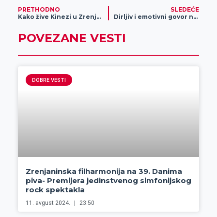
PRETHODNO
SLEDEĆE
Kako žive Kinezi u Zrenjaninu
Dirljiv i emotivni govor namenjen preminulom Predragu Miloševiću Karasiju
POVEZANE VESTI
DOBRE VESTI
Zrenjaninska filharmonija na 39. Danima
piva- Premijera jedinstvenog simfonijskog
rock spektakla
11. avgust 2024.
23:50