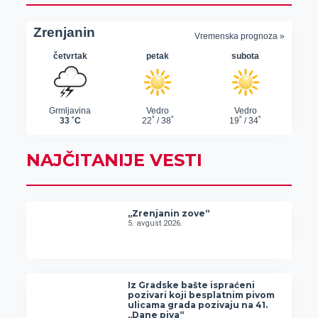
NAJČITANIJE VESTI
„Zrenjanin zove“
5. avgust 2026.
Iz Gradske bašte ispraćeni
pozivari koji besplatnim pivom
ulicama grada pozivaju na 41.
„Dane piva“