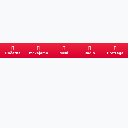
Početna
Izdvajamo
Meni
Radio
Pretraga
Pretraga
Kategorije
Ostalo
Naslovna