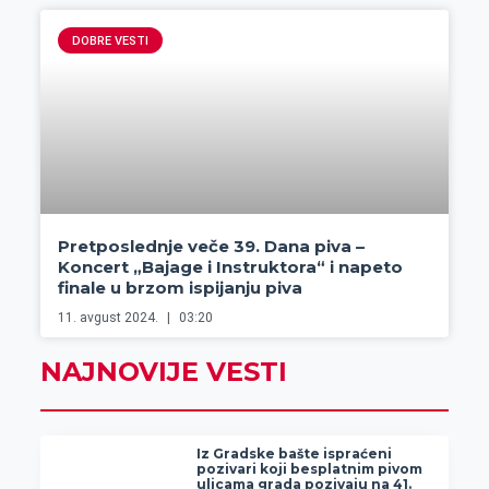
DOBRE VESTI
Pretposlednje veče 39. Dana piva –
Koncert „Bajage i Instruktora“ i napeto
finale u brzom ispijanju piva
11. avgust 2024.
03:20
NAJNOVIJE VESTI
Iz Gradske bašte ispraćeni
pozivari koji besplatnim pivom
ulicama grada pozivaju na 41.