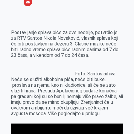
o
e
k
b
h
X
o
n
e
e
a
E
k
g
d
r
t
m
e
I
s
a
Postavljanje splava biće za dve nedelje, potvrdio je
r
n
A
i
za RTV Santos Nikola Novaković, vlasnik splava koji
će biti postavljen na Jezeru 3. Glasne muzike neće
p
l
biti, radno vreme splava biće radnim danima od 7 do
p
23 časa, a vikendom od 7 do 24 časa.
Foto: Santos arhiva
Neće se služiti alkoholna pića, neće biti buke,
proslava na njemu, kao ni kladionice, ali će se zato
služiti hrana. Presuda Apelacionog suda je konačna,
pa građani koji su se bunili, nemaju više pravo žalbe, ali
imaju pravo da se mirno okupljaju. Zrenjaninci će u
ovakvom ambijentu moći da uživaju već krajem
avgusta meseca. Više pogledajte u prilogu.