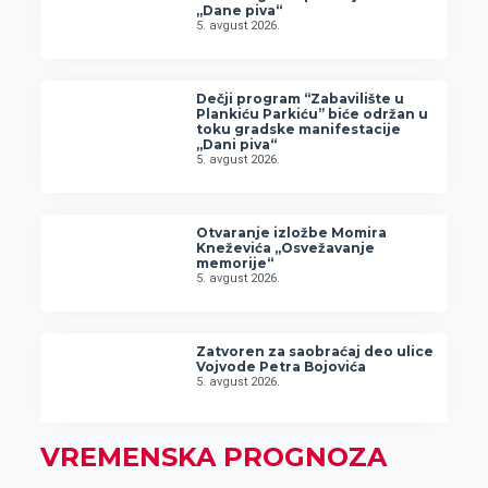
„Dane piva“
5. avgust 2026.
Dečji program “Zabavilište u
Plankiću Parkiću” biće održan u
toku gradske manifestacije
„Dani piva“
5. avgust 2026.
Otvaranje izložbe Momira
Kneževića „Osvežavanje
memorije“
5. avgust 2026.
Zatvoren za saobraćaj deo ulice
Vojvode Petra Bojovića
5. avgust 2026.
VREMENSKA PROGNOZA