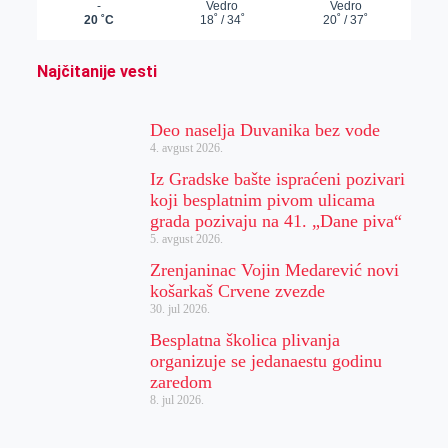
Najčitanije vesti
Deo naselja Duvanika bez vode
4. avgust 2026.
Iz Gradske bašte ispraćeni pozivari
koji besplatnim pivom ulicama
grada pozivaju na 41. „Dane piva“
5. avgust 2026.
Zrenjaninac Vojin Medarević novi
košarkaš Crvene zvezde
30. jul 2026.
Besplatna školica plivanja
organizuje se jedanaestu godinu
zaredom
8. jul 2026.