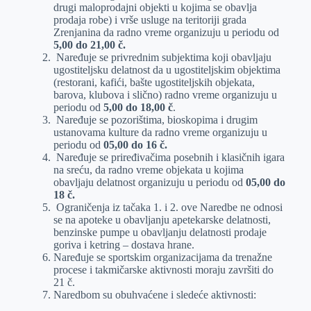
drugi maloprodajni objekti u kojima se obavlja
prodaja robe) i vrše usluge na teritoriji grada
Zrenjanina da radno vreme organizuju u periodu od
5,00 do 21,00 č.
Naređuje se privrednim subjektima koji obavljaju
ugostiteljsku delatnost da u ugostiteljskim objektima
(restorani, kafići, bašte ugostiteljskih objekata,
barova, klubova i slično) radno vreme organizuju u
periodu od
5,00 do 18,00 č
.
Naređuje se pozorištima, bioskopima i drugim
ustanovama kulture da radno vreme organizuju u
periodu od
05,00 do 16 č.
Naređuje se priređivačima posebnih i klasičnih igara
na sreću, da radno vreme objekata u kojima
obavljaju delatnost organizuju u periodu od
05,00 do
18 č.
Ograničenja iz tačaka 1. i 2. ove Naredbe ne odnosi
se na apoteke u obavljanju apetekarske delatnosti,
benzinske pumpe u obavljanju delatnosti prodaje
goriva i ketring – dostava hrane.
Naređuje se sportskim organizacijama da trenažne
procese i takmičarske aktivnosti moraju završiti do
21 č.
Naredbom su obuhvaćene i sledeće aktivnosti: