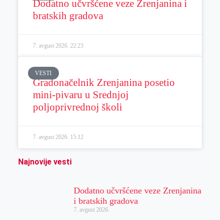
Dodatno učvršćene veze Zrenjanina i
bratskih gradova
7. avgust 2026.
22:23
VESTI
Gradonačelnik Zrenjanina posetio
mini-pivaru u Srednjoj
poljoprivrednoj školi
7. avgust 2026.
15:12
Najnovije vesti
Dodatno učvršćene veze Zrenjanina
i bratskih gradova
7. avgust 2026.