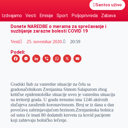
Santos uživo
Izdvajamo
Vesti
Emisije
Sport
Poljoprivreda
Zabava
Donete NAREDBE o merama za sprečavanje i
suzbijanje zarazne bolesti COVID 19
Vesti
25. novembar 2020.
20:59
Podeli:
F
M
L
V
W
X
E
a
e
i
i
h
m
c
s
n
b
a
a
e
s
k
e
t
i
Gradski štab za vanredne situacije na čelu sa
gradonačelnikom Zrenjanina Simom Salapurom zbog
b
e
e
r
s
l
kritične epidemiološke situacije uveo je vanrednu situaciju
o
n
d
A
na teritoriji grada. U gradu trenutno ima 1246 aktivnih
slučajeva zaraženih koronavirusom. Broj se iz dana u dan
o
g
I
p
povećava zabrinjavajućom brzinom.Zrenjaninska bolnica
k
e
n
p
od sutra će imati 80 dodatnih kreveta za kovid pacijente
koji zahtevaju bolničko lečenje.
r