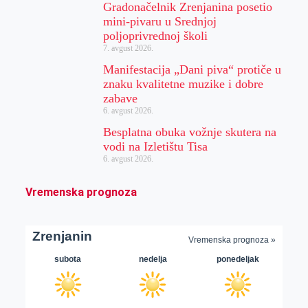
Gradonačelnik Zrenjanina posetio
mini-pivaru u Srednjoj
poljoprivrednoj školi
7. avgust 2026.
Manifestacija „Dani piva“ protiče u
znaku kvalitetne muzike i dobre
zabave
6. avgust 2026.
Besplatna obuka vožnje skutera na
vodi na Izletištu Tisa
6. avgust 2026.
Vremenska prognoza