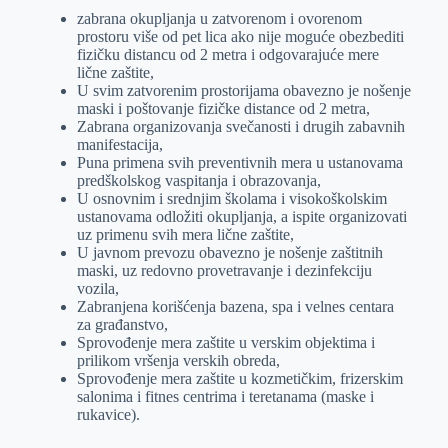
zabrana okupljanja u zatvorenom i ovorenom
prostoru više od pet lica ako nije moguće obezbediti
fizičku distancu od 2 metra i odgovarajuće mere
lične zaštite,
U svim zatvorenim prostorijama obavezno je nošenje
maski i poštovanje fizičke distance od 2 metra,
Zabrana organizovanja svečanosti i drugih zabavnih
manifestacija,
Puna primena svih preventivnih mera u ustanovama
predškolskog vaspitanja i obrazovanja,
U osnovnim i srednjim školama i visokoškolskim
ustanovama odložiti okupljanja, a ispite organizovati
uz primenu svih mera lične zaštite,
U javnom prevozu obavezno je nošenje zaštitnih
maski, uz redovno provetravanje i dezinfekciju
vozila,
Zabranjena korišćenja bazena, spa i velnes centara
za građanstvo,
Sprovođenje mera zaštite u verskim objektima i
prilikom vršenja verskih obreda,
Sprovođenje mera zaštite u kozmetičkim, frizerskim
salonima i fitnes centrima i teretanama (maske i
rukavice).