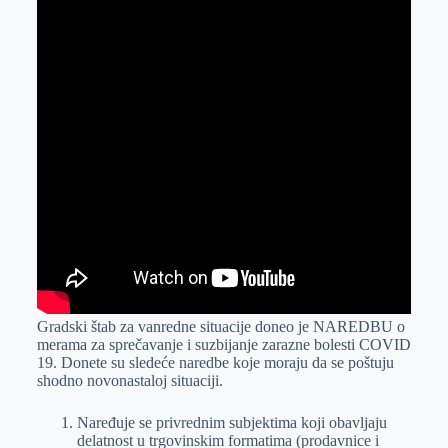
Gradski štab za vanredne situacije doneo je NAREDBU o
merama za sprečavanje i suzbijanje zarazne bolesti COVID
19. Donete su sledeće naredbe koje moraju da se poštuju
shodno novonastaloj situaciji.
Naređuje se privrednim subjektima koji obavljaju
delatnost u trgovinskim formatima (prodavnice i