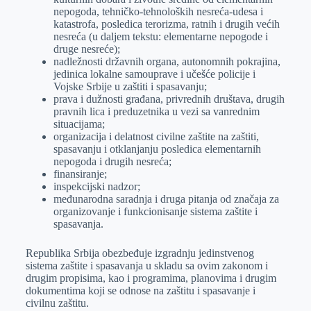
nepogoda, tehničko-tehnoloških nesreća-udesa i
katastrofa, posledica terorizma, ratnih i drugih većih
nesreća (u daljem tekstu: elementarne nepogode i
druge nesreće);
nadležnosti državnih organa, autonomnih pokrajina,
jedinica lokalne samouprave i učešće policije i
Vojske Srbije u zaštiti i spasavanju;
prava i dužnosti građana, privrednih društava, drugih
pravnih lica i preduzetnika u vezi sa vanrednim
situacijama;
organizacija i delatnost civilne zaštite na zaštiti,
spasavanju i otklanjanju posledica elementarnih
nepogoda i drugih nesreća;
finansiranje;
inspekcijski nadzor;
međunarodna saradnja i druga pitanja od značaja za
organizovanje i funkcionisanje sistema zaštite i
spasavanja.
Republika Srbija obezbeđuje izgradnju jedinstvenog
sistema zaštite i spasavanja u skladu sa ovim zakonom i
drugim propisima, kao i programima, planovima i drugim
dokumentima koji se odnose na zaštitu i spasavanje i
civilnu zaštitu.