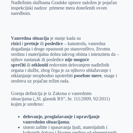
Nadležnim službama Gradske uprave naložen je pojačan
inspekcijski nadzor primene mera donešenih ovom
naredbom.
Vanredna situacija
je stanje kada su
rizici
i
pretnje
ili
posledice
– katastrofa, vanredna
događanja i druge opasnosti po stanovništvo, životnu
sredinu i materijalna dobra takvog obima i intenziteta da –
njihov nastanak ili posledice
nije moguće
sprečiti
ili
otkloniti
redovnim delovanjem nadležnih
organa i službi, zbog čega je za njihovo ublažavanje i
otklanjanje neophodno upotrebiti
posebne mere
, snage i
sredstva uz pojačan režim rada.
Gornja definicija je iz Zakona o vanrednim
situacijama („Sl. glasnik RS“, br. 111/2009, 92/2011)
kojim je uređeno:
delovanje, proglašavanje i upravljanje
vanrednim situacijama
;
sistem zaštite i spasavanja ljudi, materijalnih i
kulturnih dobara i životne sredine od elementarnih