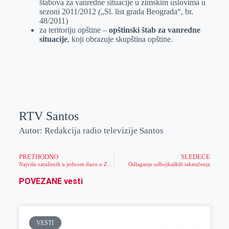
štabova za vanredne situacije u zimskim uslovima u
sezoni 2011/2012
(
„Sl. list grada Beograda“, br.
48/2011)
za teritoriju opštine –
opštinski štab za vanredne
situacije
, koji obrazuje skupština opštine.
RTV Santos
Autor: Redakcija radio televizije Santos
PRETHODNO
SLEDEĆE
Najviše zaraženih u jednom danu u Zrenjaninu
Odlaganje odbojkaških takmičenja
POVEZANE vesti
VESTI