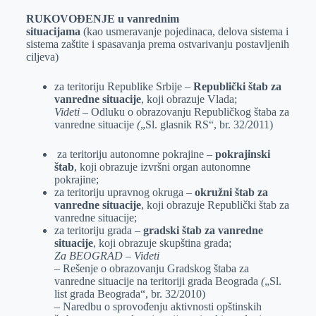
RUKOVOĐENJE u vanrednim
situacijama
(kao
usmeravanje pojedinaca, delova sistema i
sistema zaštite i spasavanja prema ostvarivanju postavljenih
ciljeva)
za teritoriju Republike Srbije –
Republički štab za
vanredne situacije
, koji obrazuje Vlada;
Videti
– Odluku o obrazovanju Republičkog štaba za
vanredne situacije
(
„Sl. glasnik RS“, br. 32/2011)
za teritoriju autonomne pokrajine –
pokrajinski
štab
, koji obrazuje izvršni organ autonomne
pokrajine;
za teritoriju upravnog okruga –
okružni štab za
vanredne situacije
, koji obrazuje Republički štab za
vanredne situacije;
za teritoriju grada –
gradski štab za vanredne
situacije
, koji obrazuje skupština grada;
Za BEOGRAD – Videti
– Rešenje o obrazovanju Gradskog štaba za
vanredne situacije na teritoriji grada Beograda
(
„Sl.
list grada Beograda“, br. 32/2010)
– Naredbu o sprovođenju aktivnosti opštinskih