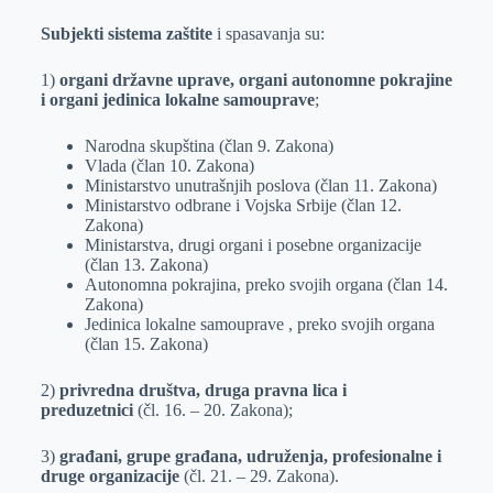
Subjekti sistema zaštite
i spasavanja su:
1)
organi
državne uprave, organi autonomne pokrajine
i organi jedinica lokalne samouprave
;
Narodna skupština (član 9. Zakona)
Vlada (član 10. Zakona)
Ministarstvo unutrašnjih poslova (član 11. Zakona)
Ministarstvo odbrane i Vojska Srbije (član 12.
Zakona)
Ministarstva, drugi organi i posebne organizacije
(član 13. Zakona)
Autonomna pokrajina, preko svojih organa (član 14.
Zakona)
Jedinica lokalne samouprave , preko svojih organa
(član 15. Zakona)
2)
privredna društva, druga pravna lica i
preduzetnici
(čl. 16. – 20. Zakona);
3)
građani, grupe građana, udruženja, profesionalne i
druge organizacije
(čl. 21. – 29. Zakona).