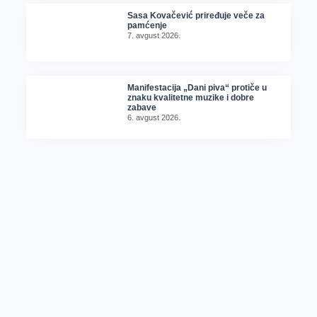
Sasa Kovačević priređuje veče za
pamćenje
7. avgust 2026.
Manifestacija „Dani piva“ protiče u
znaku kvalitetne muzike i dobre
zabave
6. avgust 2026.