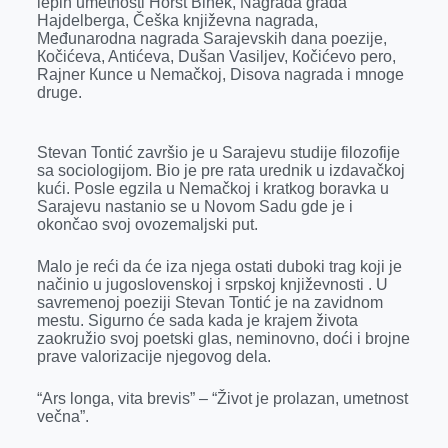
lepih umetnosti Horst Binek, Nagrada grada
Hajdelberga, Češka književna nagrada,
Međunarodna nagrada Sarajevskih dana poezije,
Кočićeva, Antićeva, Dušan Vasiljev, Кočićevo pero,
Rajner Кunce u Nemačkoj, Disova nagrada i mnoge
druge.
Stevan Tontić završio je u Sarajevu studije filozofije
sa sociologijom. Bio je pre rata urednik u izdavačkoj
kući. Posle egzila u Nemačkoj i kratkog boravka u
Sarajevu nastanio se u Novom Sadu gde je i
okončao svoj ovozemaljski put.
Malo je reći da će iza njega ostati duboki trag koji je
načinio u jugoslovenskoj i srpskoj književnosti . U
savremenoj poeziji Stevan Tontić je na zavidnom
mestu. Sigurno će sada kada je krajem života
zaokružio svoj poetski glas, neminovno, doći i brojne
prave valorizacije njegovog dela.
“Ars longa, vita brevis” – “Život je prolazan, umetnost
večna”.