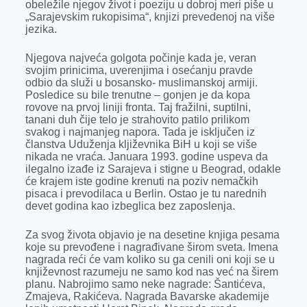
obeležile njegov život i poeziju u dobroj meri piše u
„Sarajevskim rukopisima“, knjizi prevedenoj na više
jezika.
Njegova najveća golgota počinje kada je, veran
svojim prinicima, uverenjima i osećanju pravde
odbio da služi u bosansko- muslimanskoj armiji.
Posledice su bile trenutne – gonjen je da kopa
rovove na prvoj liniji fronta. Taj fražilni, suptilni,
tanani duh čije telo je strahovito patilo prilikom
svakog i najmanjeg napora. Tada je isključen iz
članstva Uduženja kljiževnika BiH u koji se više
nikada ne vraća. Januara 1993. godine uspeva da
ilegalno izađe iz Sarajeva i stigne u Beograd, odakle
će krajem iste godine krenuti na poziv nemačkih
pisaca i prevodilaca u Berlin. Ostao je tu narednih
devet godina kao izbeglica bez zaposlenja.
Za svog života objavio je na desetine knjiga pesama
koje su prevođene i nagrađivane širom sveta. Imena
nagrada reći će vam koliko su ga cenili oni koji se u
književnost razumeju ne samo kod nas već na širem
planu. Nabrojimo samo neke nagrade: Šantićeva,
Zmajeva, Rakićeva. Nagrada Bavarske akademije