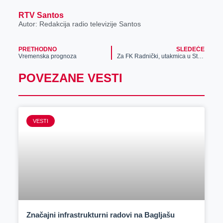
RTV Santos
Autor: Redakcija radio televizije Santos
PRETHODNO
SLEDEĆE
Vremenska prognoza
Za FK Radnički, utakmica u Staroj Pazovi „biti ili ne biti“
POVEZANE VESTI
VESTI
Značajni infrastrukturni radovi na Bagljašu