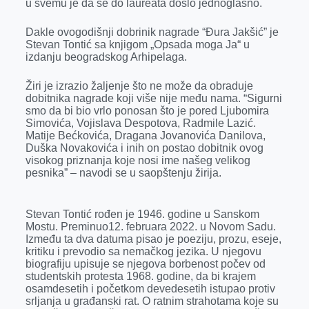
u svemu je da se do laureata došlo jednoglasno.
Dakle ovogodišnji dobrinik nagrade “Đura Jakšić” je
Stevan Tontić sa knjigom „Opsada moga Ja“ u
izdanju beogradskog Arhipelaga.
Žiri je izrazio žaljenje što ne može da obraduje
dobitnika nagrade koji više nije među nama. “Sigurni
smo da bi bio vrlo ponosan što je pored Ljubomira
Simovića, Vojislava Despotova, Radmile Lazić.
Matije Bećkovića, Dragana Jovanovića Danilova,
Duška Novakovića i inih on postao dobitnik ovog
visokog priznanja koje nosi ime našeg velikog
pesnika” – navodi se u saopštenju žirija.
Stevan Tontić rođen je 1946. godine u Sanskom
Mostu. Preminuo12. februara 2022. u Novom Sadu.
Između ta dva datuma pisao je poeziju, prozu, eseje,
kritiku i prevodio sa nemačkog jezika. U njegovu
biografiju upisuje se njegova borbenost počev od
studentskih protesta 1968. godine, da bi krajem
osamdesetih i početkom devedesetih istupao protiv
srljanja u građanski rat. O ratnim strahotama koje su