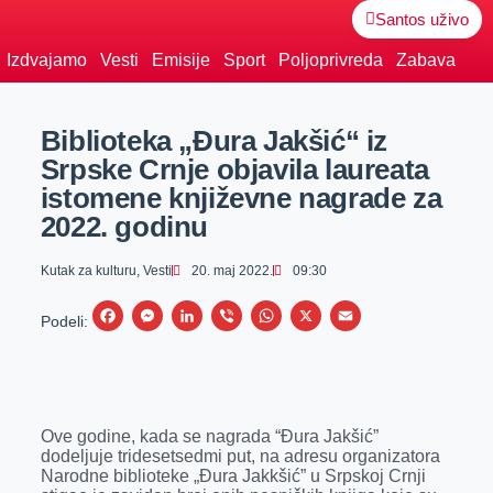
Santos uživo
Izdvajamo
Vesti
Emisije
Sport
Poljoprivreda
Zabava
Biblioteka „Đura Jakšić“ iz
Srpske Crnje objavila laureata
istomene književne nagrade za
2022. godinu
Kutak za kulturu
,
Vesti
20. maj 2022.
09:30
F
M
L
V
W
X
E
Podeli:
a
e
i
i
h
m
c
s
n
b
a
a
e
s
k
e
t
i
Ove godine, kada se nagrada “Đura Jakšić”
b
e
e
r
s
l
dodeljuje tridesetsedmi put, na adresu organizatora
o
n
d
A
Narodne biblioteke „Đura Jakkšić” u Srpskoj Crnji