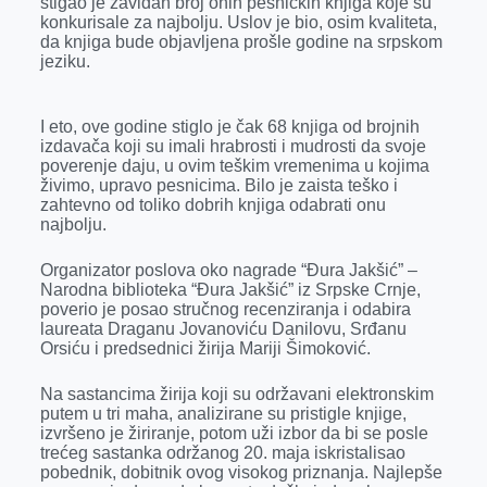
stigao je zavidan broj onih pesničkih knjiga koje su
o
g
I
p
konkurisale za najbolju. Uslov je bio, osim kvaliteta,
k
e
n
p
da knjiga bude objavljena prošle godine na srpskom
jeziku.
r
I eto, ove godine stiglo je čak 68 knjiga od brojnih
izdavača koji su imali hrabrosti i mudrosti da svoje
poverenje daju, u ovim teškim vremenima u kojima
živimo, upravo pesnicima. Bilo je zaista teško i
zahtevno od toliko dobrih knjiga odabrati onu
najbolju.
Organizator poslova oko nagrade “Đura Jakšić” –
Narodna biblioteka “Đura Jakšić” iz Srpske Crnje,
poverio je posao stručnog recenziranja i odabira
laureata Draganu Jovanoviću Danilovu, Srđanu
Orsiću i predsednici žirija Mariji Šimoković.
Na sastancima žirija koji su održavani elektronskim
putem u tri maha, analizirane su pristigle knjige,
izvršeno je žiriranje, potom uži izbor da bi se posle
trećeg sastanka održanog 20. maja iskristalisao
pobednik, dobitnik ovog visokog priznanja. Najlepše