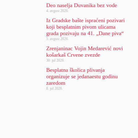
Deo naselja Duvanika bez vode
4. avgust 2026.
Iz Gradske bašte ispraćeni pozivari
koji besplatnim pivom ulicama
grada pozivaju na 41. „Dane piva“
5. avgust 2026.
Zrenjaninac Vojin Medarević novi
košarkaš Crvene zvezde
30. jul 2026.
Besplatna školica plivanja
organizuje se jedanaestu godinu
zaredom
8. jul 2026.