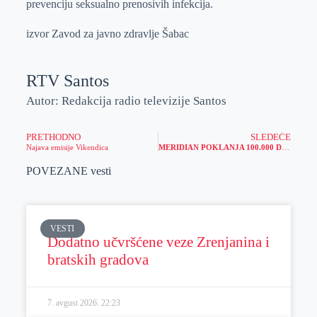
prevenciju seksualno prenosivih infekcija.
izvor Zavod za javno zdravlje Šabac
RTV Santos
Autor: Redakcija radio televizije Santos
PRETHODNO
SLEDEĆE
Najava emisije Vikendica
MERIDIAN POKLANJA 100.000 DINARA: Igraj na golove i osvoji sjajne bonuse!
POVEZANE vesti
VESTI
Dodatno učvršćene veze Zrenjanina i
bratskih gradova
7. avgust 2026.
22:23