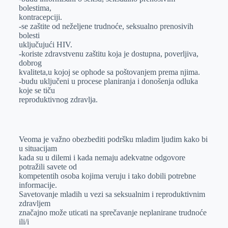
bolestima,
kontracepciji.
-se zaštite od neželjene trudnoće, seksualno prenosivih
bolesti
uključujući HIV.
-koriste zdravstvenu zaštitu koja je dostupna, poverljiva,
dobrog
kvaliteta,u kojoj se ophode sa poštovanjem prema njima.
-budu uključeni u procese planiranja i donošenja odluka
koje se tiču
reproduktivnog zdravlja.
Veoma je važno obezbediti podršku mladim ljudim kako bi
u situacijam
kada su u dilemi i kada nemaju adekvatne odgovore
potražili savete od
kompetentih osoba kojima veruju i tako dobili potrebne
informacije.
Savetovanje mladih u vezi sa seksualnim i reproduktivnim
zdravljem
značajno može uticati na sprečavanje neplanirane trudnoće
ili/i