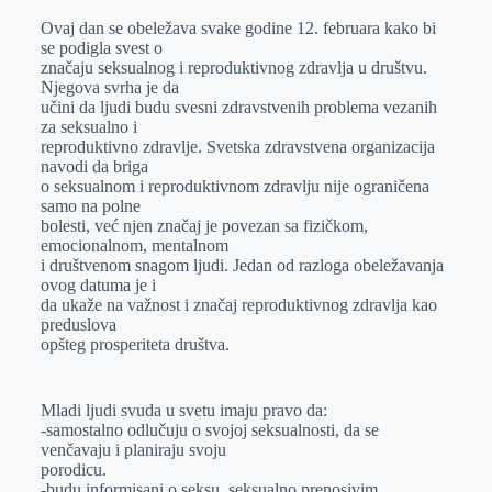
r
n
A
i
Ovaj dan se obeležava svake godine 12. februara kako bi
se podigla svest o
p
l
značaju seksualnog i reproduktivnog zdravlja u društvu.
p
Njegova svrha je da
učini da ljudi budu svesni zdravstvenih problema vezanih
za seksualno i
reproduktivno zdravlje. Svetska zdravstvena organizacija
navodi da briga
o seksualnom i reproduktivnom zdravlju nije ograničena
samo na polne
bolesti, već njen značaj je povezan sa fizičkom,
emocionalnom, mentalnom
i društvenom snagom ljudi. Jedan od razloga obeležavanja
ovog datuma je i
da ukaže na važnost i značaj reproduktivnog zdravlja kao
preduslova
opšteg prosperiteta društva.
Mladi ljudi svuda u svetu imaju pravo da:
-samostalno odlučuju o svojoj seksualnosti, da se
venčavaju i planiraju svoju
porodicu.
-budu informisani o seksu, seksualno prenosivim