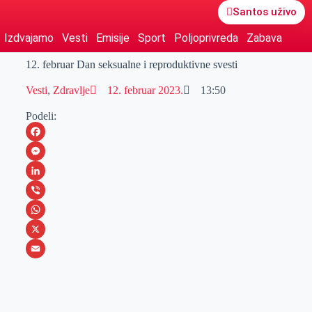
Santos uživo
Izdvajamo
Vesti
Emisije
Sport
Poljoprivreda
Zabava
12. februar Dan seksualne i reproduktivne svesti
Vesti
,
Zdravlje
12. februar 2023.
13:50
Podeli:
F
a
M
c
e
L
e
s
i
V
b
s
n
i
W
o
e
k
b
h
X
o
n
e
e
a
E
k
g
d
r
t
m
e
I
s
a