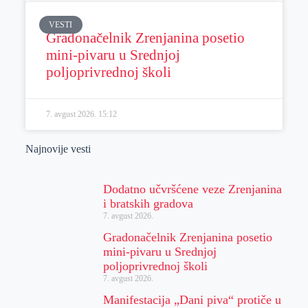
VESTI
Gradonačelnik Zrenjanina posetio
mini-pivaru u Srednjoj
poljoprivrednoj školi
7. avgust 2026.
15:12
Najnovije vesti
Dodatno učvršćene veze Zrenjanina
i bratskih gradova
7. avgust 2026.
Gradonačelnik Zrenjanina posetio
mini-pivaru u Srednjoj
poljoprivrednoj školi
7. avgust 2026.
Manifestacija „Dani piva“ protiče u