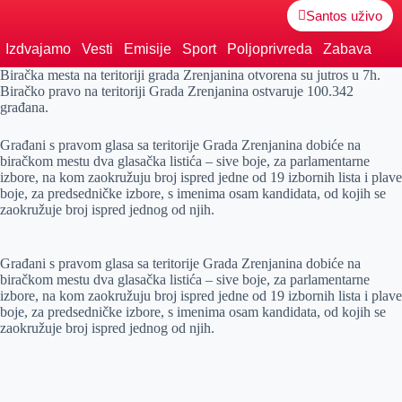
Santos uživo
Izdvajamo
Vesti
Emisije
Sport
Poljoprivreda
Zabava
Biračka mesta na teritoriji grada Zrenjanina otvorena su jutros u 7h.
Biračko pravo na teritoriji Grada Zrenjanina ostvaruje 100.342
građana.
Građani s pravom glasa sa teritorije Grada Zrenjanina dobiće na
biračkom mestu dva glasačka listića – sive boje, za parlamentarne
izbore, na kom zaokružuju broj ispred jedne od 19 izbornih lista i plave
boje, za predsedničke izbore, s imenima osam kandidata, od kojih se
zaokružuje broj ispred jednog od njih.
Građani s pravom glasa sa teritorije Grada Zrenjanina dobiće na
biračkom mestu dva glasačka listića – sive boje, za parlamentarne
izbore, na kom zaokružuju broj ispred jedne od 19 izbornih lista i plave
boje, za predsedničke izbore, s imenima osam kandidata, od kojih se
zaokružuje broj ispred jednog od njih.