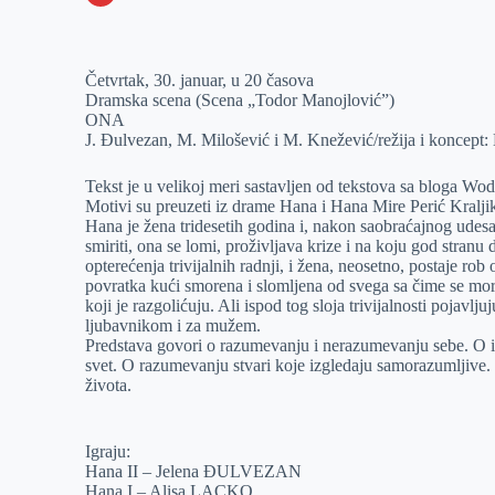
o
n
e
e
a
E
k
g
d
r
t
m
Četvrtak, 30. januar, u 20 časova
e
I
s
a
Dramska scena (Scena „Todor Manojlović”)
r
n
A
i
ONA
J. Đulvezan, M. Milošević i M. Knežević/režija i koncept
p
l
p
Tekst je u velikoj meri sastavljen od tekstova sa bloga Wod
Motivi su preuzeti iz drame Hana i Hana Mire Perić Kralji
Hana je žena tridesetih godina i, nakon saobraćajnog udesa
smiriti, ona se lomi, proživljava krize i na koju god stranu
opterećenja trivijalnih radnji, i žena, neosetno, postaje ro
povratka kući smorena i slomljena od svega sa čime se mora
koji je razgolićuju. Ali ispod tog sloja trivijalnosti pojavl
ljubavnikom i za mužem.
Predstava govori o razumevanju i nerazumevanju sebe. O iz
svet. O razumevanju stvari koje izgledaju samorazumljive
života.
Igraju:
Hana II – Jelena ĐULVEZAN
Hana I – Alisa LACKO