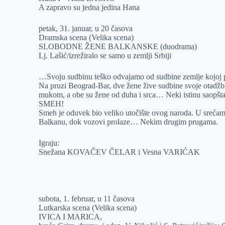
A zapravo su jedna jedina Hana
petak, 31. januar, u 20 časova
Dramska scena (Velika scena)
SLOBODNE ŽENE BALKANSKE (duodrama)
Lj. Lašić/izrežiralo se samo u zemlji Srbiji
…Svoju sudbinu teško odvajamo od sudbine zemlje kojoj 
Na pruzi Beograd-Bar, dve žene žive sudbine svoje otadžbi
mukom, a obe su žene od duha i srca… Neki istinu saopštava
SMEH!
Smeh je oduvek bio veliko utočište ovog naroda. U sreć
Balkanu, dok vozovi prolaze… Nekim drugim prugama.
Igraju:
Snežana KOVAČEV ČELAR i Vesna VARIĆAK
subota, 1. februar, u 11 časova
Lutkarska scena (Velika scena)
IVICA I MARICA,