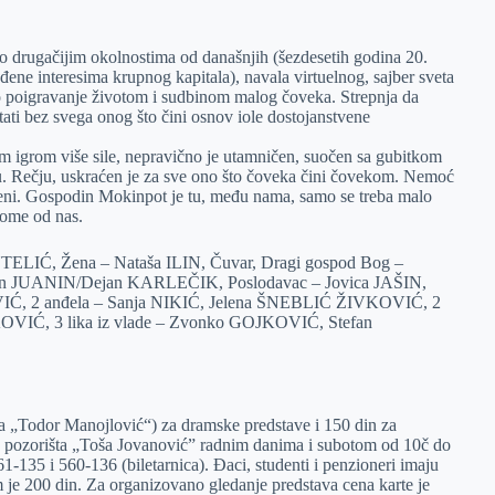
o drugačijim okolnostima od današnjih (šezdesetih godina 20.
đene interesima krupnog kapitala), navala virtuelnog, sajber sveta
vo poigravanje životom i sudbinom malog čoveka. Strepnja da
ati bez svega onog što čini osnov iole dostojanstvene
m igrom više sile, nepravično je utamničen, suočen sa gubitkom
du. Rečju, uskraćen je za sve ono što čoveka čini čovekom. Nemoć
meni. Gospodin Mokinpot je tu, među nama, samo se treba malo
kome od nas.
ELIĆ, Žena – Nataša ILIN, Čuvar, Dragi gospod Bog –
an JUANIN/Dejan KARLEČIK, Poslodavac – Jovica JAŠIN,
Ć, 2 anđela – Sanja NIKIĆ, Jelena ŠNEBLIĆ ŽIVKOVIĆ, 2
KOVIĆ, 3 lika iz vlade – Zvonko GOJKOVIĆ, Stefan
na „Todor Manojlović“) za dramske predstave i 150 din za
og pozorišta „Toša Jovanović” radnim danima i subotom od 10č do
61-135 i 560-136 (biletarnica). Đaci, studenti i penzioneri imaju
 je 200 din. Za organizovano gledanje predstava cena karte je