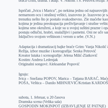
braća Grim, drama. i adap. V. Nikolić i S. Petrović/režija: 
Ispričati „Ivicu i Maricu”, po nekima jednu od najsurovijih
nemarnom ocu i strašnoj veštici, izazovno je. Izazovno je 
trenutku nešto što je postalo svakodnevno. Zle maćehe kao
kojima je jedina preokupacija preživljavanje i strašne vešt
kojima smo okruženi, a koje su u svojoj suštini prazne i op
postaju odlučni, hrabri, snalažljivi i pametni. Oni ne uče sa
Isključivo svojom veštinom i verom u sebe. (V.N.)
Adaptacija i dramatizacij bajke braće Grim: Vanja Nikolić
Režija, izbor muzike i koreografija: Senka Petrović
Kreator lutaka i scenografije: Jelena Milić-Zlatković
Kostim: Andrea Ledenjak
Originalni songovi: Aleksandar Popović
Igraju:
Ivica – Snežana POPOV, Marica – Tatjana BARAĆ, Maće
POŠA, Veštica – Danilo MIHNJEVIĆ/Kristian KARDO
subota, 1. februar, u 20 časova
Dramska scena (Velika sala)
GOSPODIN MOKINPOT (IZBAVLjENjE IZ PATNjE)