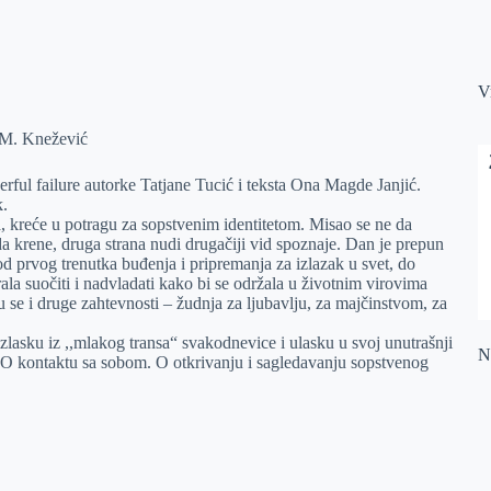
V
: M. Knežević
erful failure autorke Tatjane Tucić i teksta Ona Magde Janjić.
k.
, kreće u potragu za sopstvenim identitetom. Misao se ne da
 da krene, druga strana nudi drugačiji vid spoznaje. Dan je prepun
b od prvog trenutka buđenja i pripremanja za izlazak u svet, do
la suočiti i nadvladati kako bi se održala u životnim virovima
juju se i druge zahtevnosti – žudnja za ljubavlju, za majčinstvom, za
lasku iz ,,mlakog transa“ svakodnevice i ulasku u svoj unutrašnji
Na
. O kontaktu sa sobom. O otkrivanju i sagledavanju sopstvenog