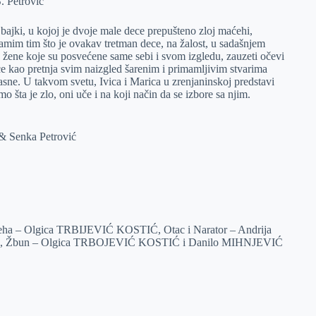
S. Petrović
 bajki, u kojoj je dvoje male dece prepušteno zloj maćehi,
samim tim što je ovakav tretman dece, na žalost, u sadašnjem
 žene koje su posvećene same sebi i svom izgledu, zauzeti očevi
ice kao pretnja svim naizgled šarenim i primamljivim stvarima
asne. U takvom svetu, Ivica i Marica u zrenjaninskoj predstavi
mo šta je zlo, oni uče i na koji način da se izbore sa njim.
 & Senka Petrović
ha – Olgica TRBIJEVIĆ KOSTIĆ, Otac i Narator – Andrija
Š, Žbun – Olgica TRBOJEVIĆ KOSTIĆ i Danilo MIHNJEVIĆ