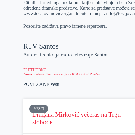
200 din. Pored toga, uz kupon koji se objavljuje u listu Z
određene dramske predstave. Karte za predstave možete rez
www.tosajovanovic.org.rs ili putem imejla: info@tosajovan
Pozorište zadržava pravo izmene repertoara.
RTV Santos
Autor: Redakcija radio televizije Santos
PRETHODNO
Poseta predstavnika Kancelarije za KiM Opštini Zvečan
POVEZANE vesti
VESTI
Dragana Mirković večeras na Trgu
slobode