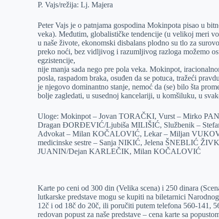
P. Vajs/režija: Lj. Majera
Peter Vajs je o patnjama gospodina Mokinpota pisao u bitn
veka). Međutim, globalističke tendencije (u velikoj meri vo
u naše živote, ekonomski disbalans plodno su tlo za suro
preko noći, bez vidljivog i razumljivog razloga možemo ost
egzistencije,
nije manja sada nego pre pola veka. Mokinpot, iracionalno
posla, raspadom braka, osuđen da se potuca, tražeći prav
je njegovo dominantno stanje, nemoć da (se) bilo šta pro
bolje zagledati, u susednoj kancelariji, u komšiluku, u sva
Uloge: Mokinpot – Jovan TORAČKI, Vurst – Mirko PANT
Dragan ĐORĐEVIĆ/Ljubiša MILIŠIĆ, Službenik – Stef
Advokat – Milan KOČALOVIĆ, Lekar – Miljan VUKOVI
medicinske sestre – Sanja NIKIĆ, Jelena ŠNEBLIĆ ŽIV
JUANIN/Dejan KARLEČIK, Milan KOČALOVIĆ
Karte po ceni od 300 din (Velika scena) i 250 dinara (Sce
lutkarske predstave mogu se kupiti na biletarnici Narodn
12č i od 18č do 20č, ili poručiti putem telefona 560-141, 5
redovan popust za naše predstave – cena karte sa popustom