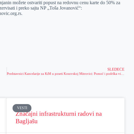
renjanin možete ostvariti popust na redovnu cenu karte do 50% za
ervisati i preko sajta NP „Toša Jovanović“:
ovic.org.rs.
SLEDEĆE
Predstavnici Kancelarije za KiM u poseti Kosovskoj Mitrovici: Pomoć i podrška višečlanim porodicama
VESTI
Značajni infrastrukturni radovi na
Bagljašu