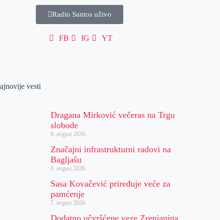
Radio Santos uživo
FB
IG
YT
ajnovije vesti
Dragana Mirković večeras na Trgu
slobode
8. avgust 2026.
Značajni infrastrukturni radovi na
Bagljašu
8. avgust 2026.
Sasa Kovačević priređuje veče za
pamćenje
7. avgust 2026.
Dodatno učvršćene veze Zrenjanina