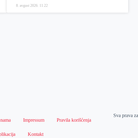
8. avgust 2026.
11:22
Sva prava z
 nama
Impressum
Pravila korišćenja
likacija
Kontakt