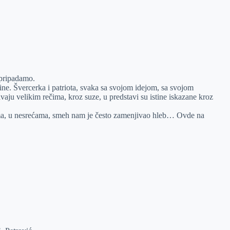
pripadamo.
ne. Švercerka i patriota, svaka sa svojom idejom, sa svojom
ju velikim rečima, kroz suze, u predstavi su istine iskazane kroz
ama, u nesrećama, smeh nam je često zamenjivao hleb… Ovde na