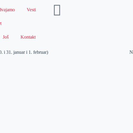
dvajamo
Vesti
t
Još
Kontakt
 januar i 1. februar)
N