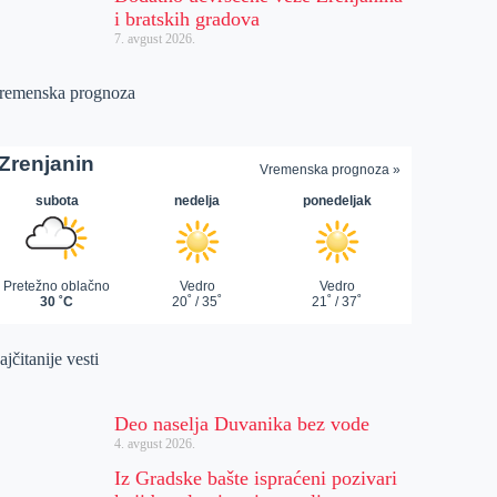
i bratskih gradova
7. avgust 2026.
remenska prognoza
jčitanije vesti
Deo naselja Duvanika bez vode
4. avgust 2026.
Iz Gradske bašte ispraćeni pozivari