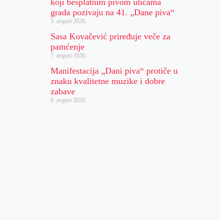
koji besplatnim pivom ulicama
grada pozivaju na 41. „Dane piva“
5. avgust 2026.
Sasa Kovačević priređuje veče za
pamćenje
7. avgust 2026.
Manifestacija „Dani piva“ protiče u
znaku kvalitetne muzike i dobre
zabave
6. avgust 2026.