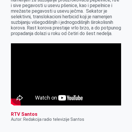
k
e
n
p
i sive pegavosti u usevu pšenice, kao i pepelnice i
mrežaste pegavosti u usevu ječma. Sekator je
r
selektivni, translokacioni herbicid koji je namenjen
suzbijanju višegodišnjih i jednogodišnjih širokolisnih
korova. Rast korova prestaje vrlo brzo, a do potpunog
propadanja dolazi u roku od četiri do šest nedelja.
RTV Santos
Autor: Redakcija radio televizije Santos