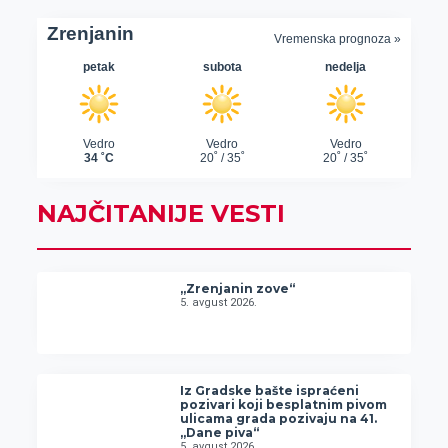
NAJČITANIJE VESTI
„Zrenjanin zove“
5. avgust 2026.
Iz Gradske bašte ispraćeni
pozivari koji besplatnim pivom
ulicama grada pozivaju na 41.
„Dane piva“
5. avgust 2026.