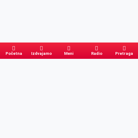
Početna
Izdvajamo
Meni
Radio
Pretraga
Pretraga
Kategorije
Ostalo
Naslovna
Izdvajamo