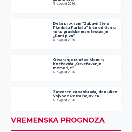
5. avgust 2026.
Dečji program “Zabavilište u
Plankiću Parkiću” biće održan u
toku gradske manifestacije
„Dani piva“
5. avgust 2026.
Otvaranje izložbe Momira
Kneževića „Osvežavanje
memorije“
5. avgust 2026.
Zatvoren za saobraćaj deo ulice
Vojvode Petra Bojovića
5. avgust 2026.
VREMENSKA PROGNOZA