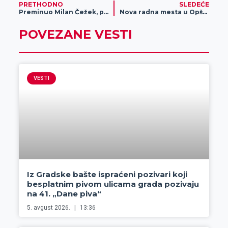
PRETHODNO
SLEDEĆE
Preminuo Milan Čežek, predsednik Opštine Zrenjanin od 2000. do 2004. godine
Nova radna mesta u Opštini Žitište
POVEZANE VESTI
VESTI
Iz Gradske bašte ispraćeni pozivari koji
besplatnim pivom ulicama grada pozivaju
na 41. „Dane piva“
5. avgust 2026.
13:36