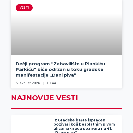
VESTI
Dečji program “Zabavilište u Plankiću
Parkiću” biće održan u toku gradske
manifestacije „Dani piva“
5. avgust 2026.
10:44
NAJNOVIJE VESTI
Iz Gradske bašte ispraćeni
pozivari koji besplatnim pivom
ulicama grada pozivaju na 41.
„Dane piva“