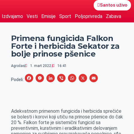
Santos uživo
Izdvajamo
Vesti
Emisije
Sport
Poljoprivreda
Zabava
Primena fungicida Falkon
Forte i herbicida Sekator za
bolje prinose pšenice
Agročas
1. mart 2022.
16:41
F
M
L
V
W
X
E
Podeli:
a
e
i
i
h
m
c
s
n
b
a
a
e
s
k
e
t
i
Adekvatnom primenom fungicida i herbicida sprečiće
b
e
e
r
s
l
se bolesti i korovi koji utiču na prinose pšenice do čak
o
n
d
A
20 %. Falkon forte je sistemični fungicid sa
preventivnim, kurativnim i eradikativnim delovanjem
o
g
I
p
namenjen za suzbijanje prouzrokovača pepelnice, rđe