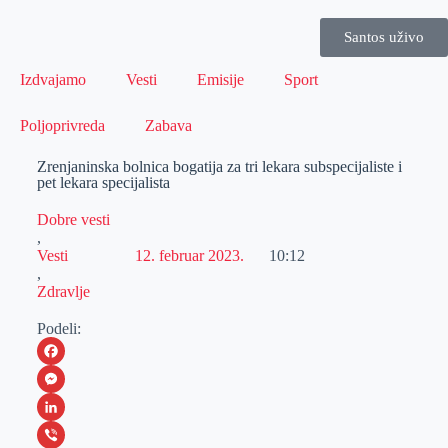
Santos uživo
Izdvajamo
Vesti
Emisije
Sport
Poljoprivreda
Zabava
Zrenjaninska bolnica bogatija za tri lekara subspecijaliste i
pet lekara specijalista
Dobre vesti
,
Vesti
12. februar 2023.
10:12
,
Zdravlje
Podeli:
F
a
M
c
e
L