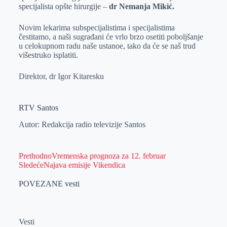
specijalista opšte hirurgije –
dr Nemanja Mikić.
Novim lekarima subspecijalistima i specijalistima
čestitamo, a naši sugrađani će vrlo brzo osetiti poboljšanje
u celokupnom radu naše ustanoe, tako da će se naš trud
višestruko isplatiti.
Direktor, dr Igor Kitaresku
RTV Santos
Autor: Redakcija radio televizije Santos
Prethodno
Vremenska prognoza za 12. februar
Sledeće
Najava emisije Vikendica
POVEZANE vesti
Vesti