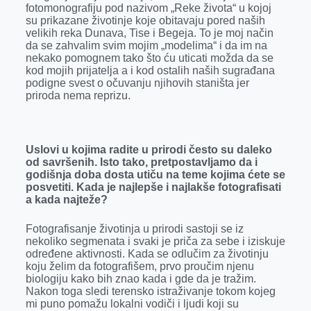
fotomonografiju pod nazivom „Reke života“ u kojoj
su prikazane životinje koje obitavaju pored naših
velikih reka Dunava, Tise i Begeja. To je moj način
da se zahvalim svim mojim „modelima“ i da im na
nekako pomognem tako što ću uticati možda da se
kod mojih prijatelja a i kod ostalih naših sugrađana
podigne svest o očuvanju njihovih staništa jer
priroda nema reprizu.
Uslovi u kojima radite u prirodi često su daleko
od savršenih. Isto tako, pretpostavljamo da i
godišnja doba dosta utiču na teme kojima ćete se
posvetiti. Kada je najlepše i najlakše fotografisati
a kada najteže?
Fotografisanje životinja u prirodi sastoji se iz
nekoliko segmenata i svaki je priča za sebe i iziskuje
određene aktivnosti. Kada se odlučim za životinju
koju želim da fotografišem, prvo proučim njenu
biologiju kako bih znao kada i gde da je tražim.
Nakon toga sledi terensko istraživanje tokom kojeg
mi puno pomažu lokalni vodiči i ljudi koji su