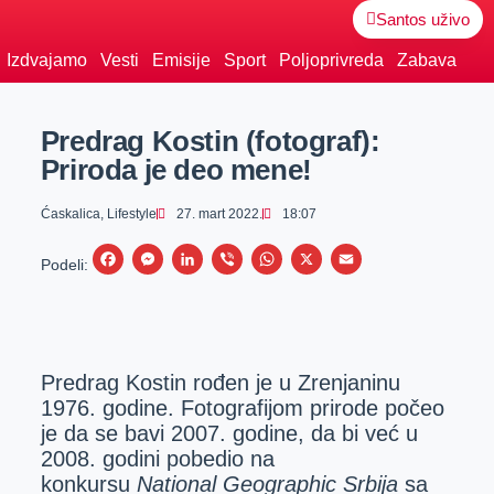
Santos uživo
Izdvajamo
Vesti
Emisije
Sport
Poljoprivreda
Zabava
Predrag Kostin (fotograf):
Priroda je deo mene!
Ćaskalica
,
Lifestyle
27. mart 2022.
18:07
F
M
L
V
W
X
E
Podeli:
a
e
i
i
h
m
c
s
n
b
a
a
e
s
k
e
t
i
Predrag Kostin rođen je u Zrenjaninu
b
e
e
r
s
l
1976. godine. Fotografijom prirode počeo
o
n
d
A
je da se bavi 2007. godine, da bi već u
o
g
I
p
2008. godini pobedio na
k
e
n
p
konkursu
National Geographic Srbija
sa