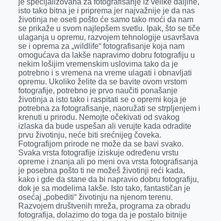
je specijalizovana za fotografisanje iz velike daljine,
isto tako bitna je i priprema jer najvažnije je da nas
životinja ne oseti pošto će samo tako moći da nam
se prikaže u svom najlepšem svetlu. Ipak, što se tiče
ulaganja u opremu, razvojem tehnologije usavršava
se i oprema za „wildlife“ fotografisanje koja nam
omogućava da lakše napravimo dobru fotografiju u
nekim lošijim vremenskim uslovima tako da je
potrebno i s vremena na vreme ulagati i obnavljati
opremu. Ukoliko želite da se bavite ovom vrstom
fotografije, potrebno je prvo naučiti ponašanje
životinja a isto tako i raspitati se o opremi koja je
potrebna za fotografisanje, naoružati se strpljenjem i
krenuti u prirodu. Nemojte očekivati od svakog
izlaska da bude uspešan ali verujte kada odradite
prvu životinju, neće biti srećnijeg čoveka.
Fotografijom prirode ne može da se bavi svako.
Svaka vrsta fotografije iziskuje određenu vrstu
opreme i znanja ali po meni ova vrsta fotografisanja
je posebna pošto ti ne možeš životinji reći kada,
kako i gde da stane da bi napravio dobru fotografiju,
dok je sa modelima lakše. Isto tako, fantastičan je
osećaj „pobediti“ životinju na njenom terenu.
Razvojem društvenih mreža, programa za obradu
fotografija, dolazimo do toga da je postalo bitnije