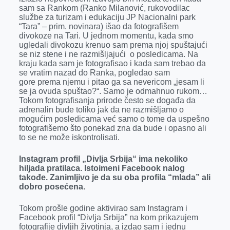
sam sa Rankom (Ranko Milanović, rukovodilac
službe za turizam i edukaciju JP Nacionalni park
“Tara” – prim. novinara) išao da fotografišem
divokoze na Tari. U jednom momentu, kada smo
ugledali divokozu krenuo sam prema njoj spuštajući
se niz stene i ne razmišljajući o posledicama. Na
kraju kada sam je fotografisao i kada sam trebao da
se vratim nazad do Ranka, pogledao sam
gore prema njemu i pitao ga sa nevericom „jesam li
se ja ovuda spuštao?“. Samo je odmahnuo rukom…
Tokom fotografisanja prirode često se događa da
adrenalin bude toliko jak da ne razmišljamo o
mogućim posledicama već samo o tome da uspešno
fotografišemo što ponekad zna da bude i opasno ali
to se ne može iskontrolisati.
Instagram profil „Divlja Srbija“ ima nekoliko
hiljada pratilaca. Istoimeni Facebook nalog
takođe. Zanimljivo je da su oba profila “mlada” ali
dobro posećena.
Tokom prošle godine aktivirao sam Instagram i
Facebook profil “Divlja Srbija” na kom prikazujem
fotografije divljih životinja, a izdao sam i jednu