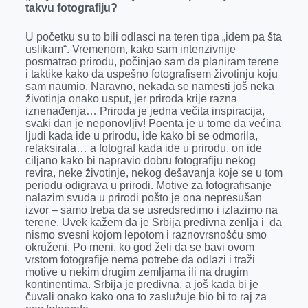
takvu fotografiju?
U početku su to bili odlasci na teren tipa „idem pa šta
uslikam“. Vremenom, kako sam intenzivnije
posmatrao prirodu, počinjao sam da planiram terene
i taktike kako da uspešno fotografisem životinju koju
sam naumio. Naravno, nekada se namesti još neka
životinja onako usput, jer priroda krije razna
iznenađenja… Priroda je jedna večita inspiracija,
svaki dan je neponovljiv! Poenta je u tome da većina
ljudi kada ide u prirodu, ide kako bi se odmorila,
relaksirala… a fotograf kada ide u prirodu, on ide
ciljano kako bi napravio dobru fotografiju nekog
revira, neke životinje, nekog dešavanja koje se u tom
periodu odigrava u prirodi. Motive za fotografisanje
nalazim svuda u prirodi pošto je ona nepresušan
izvor – samo treba da se usredsredimo i izlazimo na
terene. Uvek kažem da je Srbija predivna zenlja i da
nismo svesni kojom lepotom i raznovrsnošću smo
okruženi. Po meni, ko god želi da se bavi ovom
vrstom fotografije nema potrebe da odlazi i traži
motive u nekim drugim zemljama ili na drugim
kontinentima. Srbija je predivna, a još kada bi je
čuvali onako kako ona to zaslužuje bio bi to raj za