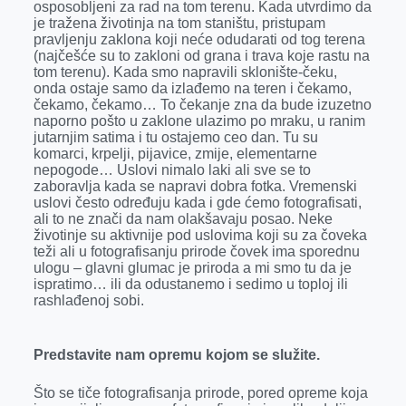
osposobljeni za rad na tom terenu. Kada utvrdimo da
je tražena životinja na tom staništu, pristupam
pravljenju zaklona koji neće odudarati od tog terena
(najčešće su to zakloni od grana i trava koje rastu na
tom terenu). Kada smo napravili sklonište-čeku,
onda ostaje samo da izlađemo na teren i čekamo,
čekamo, čekamo… To čekanje zna da bude izuzetno
naporno pošto u zaklone ulazimo po mraku, u ranim
jutarnjim satima i tu ostajemo ceo dan. Tu su
komarci, krpelji, pijavice, zmije, elementarne
nepogode… Uslovi nimalo laki ali sve se to
zaboravlja kada se napravi dobra fotka. Vremenski
uslovi često određuju kada i gde ćemo fotografisati,
ali to ne znači da nam olakšavaju posao. Neke
životinje su aktivnije pod uslovima koji su za čoveka
teži ali u fotografisanju prirode čovek ima sporednu
ulogu – glavni glumac je priroda a mi smo tu da je
ispratimo… ili da odustanemo i sedimo u toploj ili
rashlađenoj sobi.
Predstavite nam opremu kojom se služite.
Što se tiče fotografisanja prirode, pored opreme koja