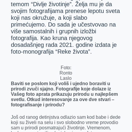
r
temom “Divlje životinje”. Želja mu je da
svojim fotografijama prenese lepotu sveta
koji nas okružuje, a koji slabo
primećujemo. Do sada je učestvovao na
više samostalnih i grupnih izložbi
fotografija. Kao kruna njegovog
dosadašnjeg rada 2021. godine izdata je
foto-monografija “Reke života”.
Foto:
Ronto
Laslo
Baviti se poslom koji voliš i ujedno boraviti u
prirodi zvuči sjajno. Fotografije koje dolaze iz
Vašeg foto aprata prikazuju prirodu u najlepšem
svetlu. Otkud interesovanje za ove dve stvari –
fotografisanje i prirodu?
Još od ranog detinjstva odlazio sam kod babe i dede
koji su živeli na selu i svo slobodno vreme provodio
sam u prirodi posmatrajući životinje. Vremenom,