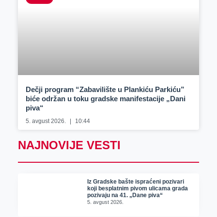
Dečji program “Zabavilište u Plankiću Parkiću”
biće održan u toku gradske manifestacije „Dani
piva“
5. avgust 2026.
10:44
NAJNOVIJE VESTI
Iz Gradske bašte ispraćeni pozivari
koji besplatnim pivom ulicama grada
pozivaju na 41. „Dane piva“
5. avgust 2026.