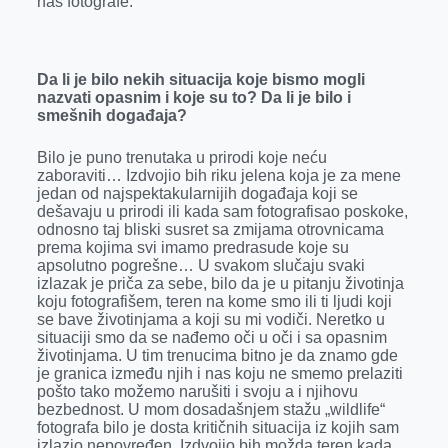
nas fotografe.
Da li je bilo nekih situacija koje bismo mogli
nazvati opasnim i koje su to? Da li je bilo i
smešnih događaja?
Bilo je puno trenutaka u prirodi koje neću
zaboraviti… Izdvojio bih riku jelena koja je za mene
jedan od najspektakularnijih događaja koji se
dešavaju u prirodi ili kada sam fotografisao poskoke,
odnosno taj bliski susret sa zmijama otrovnicama
prema kojima svi imamo predrasude koje su
apsolutno pogrešne… U svakom slučaju svaki
izlazak je priča za sebe, bilo da je u pitanju životinja
koju fotografišem, teren na kome smo ili ti ljudi koji
se bave životinjama a koji su mi vodiči. Neretko u
situaciji smo da se nađemo oči u oči i sa opasnim
životinjama. U tim trenucima bitno je da znamo gde
je granica između njih i nas koju ne smemo prelaziti
pošto tako možemo narušiti i svoju a i njihovu
bezbednost. U mom dosadašnjem stažu „wildlife“
fotografa bilo je dosta kritičnih situacija iz kojih sam
izlazio nepovređen. Izdvojio bih možda teren kada