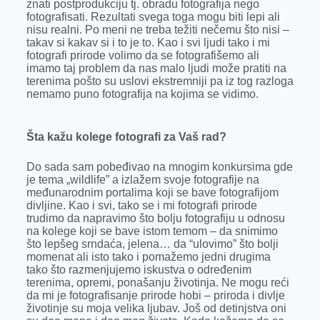
znati postprodukciju tj. obradu fotografija nego
fotografisati. Rezultati svega toga mogu biti lepi ali
nisu realni. Po meni ne treba težiti nečemu što nisi –
takav si kakav si i to je to. Kao i svi ljudi tako i mi
fotografi prirode volimo da se fotografišemo ali
imamo taj problem da nas malo ljudi može pratiti na
terenima pošto su uslovi ekstremniji pa iz tog razloga
nemamo puno fotografija na kojima se vidimo.
Šta kažu kolege fotografi za Vaš rad?
Do sada sam pobeđivao na mnogim konkursima gde
je tema „wildlife” a izlažem svoje fotografije na
međunarodnim portalima koji se bave fotografijom
divljine. Kao i svi, tako se i mi fotografi prirode
trudimo da napravimo što bolju fotografiju u odnosu
na kolege koji se bave istom temom – da snimimo
što lepšeg srndaća, jelena… da “ulovimo” što bolji
momenat ali isto tako i pomažemo jedni drugima
tako što razmenjujemo iskustva o određenim
terenima, opremi, ponašanju životinja. Ne mogu reći
da mi je fotografisanje prirode hobi – priroda i divlje
životinje su moja velika ljubav. Još od detinjstva oni