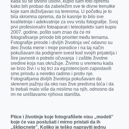
kada su se stvorili uslovi, kupio sam foto opremu
kako bih probao da zabeležim sve te divne trenutke
koje sam doživljavao na terenima. U početku je to
bila skromna oprema, da bi kasnije to bilo sve
kvalitetnije i adekvatnije za ovu vrstu fotografije. Svoj
prvi profesionalni fotoaparat i teleobjektiv sam kupio
2007. godine, pošto sam znao da će mi
fotografisanje prirode biti prioritet među temama.
Fotografije prirode i divljih životinja već odavno su
deo života mene i moje porodice i na taj način
pokušavam da podignem svest kod svojih prijatelja i
šire javnosti o potrebi očuvanja i zaštite životne
sredine koja nas okružuje. Živimo u vremenu kada
se brzo živi i u toj trci za egzistencijom zapostavili
smo prirodu a neretko radimo i protiv nje.
Fotografijama divljih životinja pokušavam da
skrenem pažnju da oko nas žive predivna bića i da
bi trebali malo više da mislimo na njih, odnosno da
im ne uništavamo njihova staništa.
Ptice i životinje koje fotografišete nisu „modeli“
koje će vas poslušati i mirno pristati da ih
„škljocnete“. Koliko je teško napraviti jednu