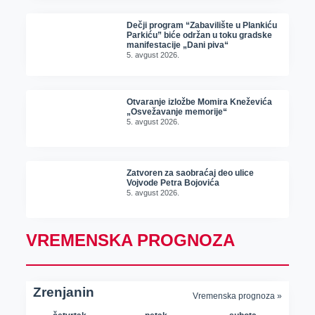
Dečji program “Zabavilište u Plankiću
Parkiću” biće održan u toku gradske
manifestacije „Dani piva“
5. avgust 2026.
Otvaranje izložbe Momira Kneževića
„Osvežavanje memorije“
5. avgust 2026.
Zatvoren za saobraćaj deo ulice
Vojvode Petra Bojovića
5. avgust 2026.
VREMENSKA PROGNOZA