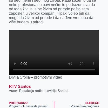
su deo mene i deo mog života. Kada kažemo da se
neko profesionalno bavi nečim to podrazumeva da
od toga živi, a ja ne živim od prirode pošto sam
zaposlen u velikoj kompaniji. Ipak, voleo bih da
mogu da živim od prirode i da nađem vremena da
više budem u prirodi.
Divlja Srbija – promotivni video
RTV Santos
Autor: Redakcija radio televizije Santos
PRETHODNO
SLEDEĆE
Program 71. Festivala profesionalnih pozorišta Vojvodine
Vremenska prognoza