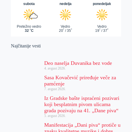
Najčitanije vesti
Deo naselja Duvanika bez vode
4. avgust 2026.
Sasa Kovačević priređuje veče za
pamćenje
7. avgust 2026.
Iz Gradske bašte ispraćeni pozivari
koji besplatnim pivom ulicama
grada pozivaju na 41. „Dane piva“
5. avgust 2026.
Manifestacija „Dani piva“ protiče u
znaku kvalitetne muzike i dobre