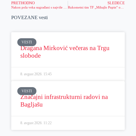
PRETHODNO
SLEDEĆE
Nakon pola veka sugrađani s najviše životnog iskustva sredili fasadu zgrade
Rukometni tim TF „Mihajlo Pupin“ odbranio zlato na Euroijadi 2017
POVEZANE vesti
VESTI
Dragana Mirković večeras na Trgu
slobode
8. avgust 2026.
15:45
VESTI
Značajni infrastrukturni radovi na
Bagljašu
8. avgust 2026.
11:22