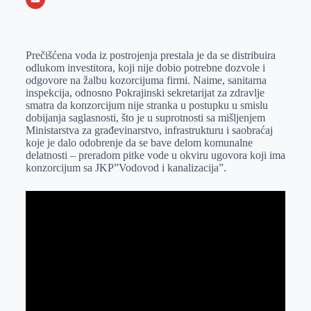
o
n
e
e
a
E
k
g
d
r
t
m
Prečišćena voda iz postrojenja prestala je da se distribuira
e
I
s
a
odlukom investitora, koji nije dobio potrebne dozvole i
r
n
A
i
odgovore na žalbu kozorcijuma firmi. Naime, sanitarna
inspekcija, odnosno Pokrajinski sekretarijat za zdravlje
p
l
smatra da konzorcijum nije stranka u postupku u smislu
p
dobijanja saglasnosti, što je u suprotnosti sa mišljenjem
Ministarstva za građevinarstvo, infrastrukturu i saobraćaj
koje je dalo odobrenje da se bave delom komunalne
delatnosti – preradom pitke vode u okviru ugovora koji ima
konzorcijum sa JKP”Vodovod i kanalizacija”.