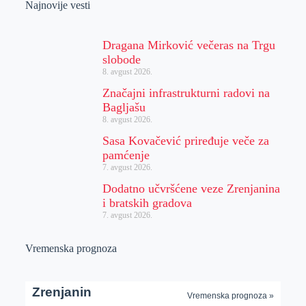
Najnovije vesti
Dragana Mirković večeras na Trgu
slobode
8. avgust 2026.
Značajni infrastrukturni radovi na
Bagljašu
8. avgust 2026.
Sasa Kovačević priređuje veče za
pamćenje
7. avgust 2026.
Dodatno učvršćene veze Zrenjanina
i bratskih gradova
7. avgust 2026.
Vremenska prognoza