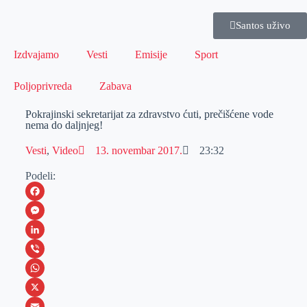
Santos uživo
Izdvajamo
Vesti
Emisije
Sport
Poljoprivreda
Zabava
Pokrajinski sekretarijat za zdravstvo ćuti, prečišćene vode
nema do daljnjeg!
Vesti
,
Video
13. novembar 2017.
23:32
Podeli:
F
a
M
c
e
L
e
s
i
V
b
s
n
i
W
o
e
k
b
h
X